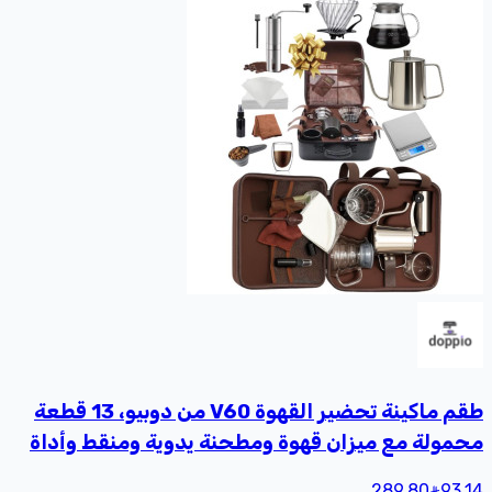
طقم ماكينة تحضير القهوة V60 من دوبيو، 13 قطعة
محمولة مع ميزان قهوة ومطحنة يدوية ومنقط وأداة
تقديم وغلاية، أسود، ستانلس ستيل
289.80
93
.14