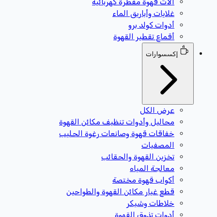
آلات قهوة مقطرة كهربائية
غلايات وأباريق الماء
أدوات كولد برو
أقماع تقطير القهوة
إكسسوارات
عرض الكل
محاليل وأدوات تنظيف مكائن القهوة
خفاقات قهوة وصانعات رغوة الحليب
المصفيات
تخزين القهوة والحقائب
معالجة المياه
أكواب قهوة مختصة
قطع غيار مكائن القهوة والطواحين
خلاطات وشيكر
أدوات تذوق القهوة