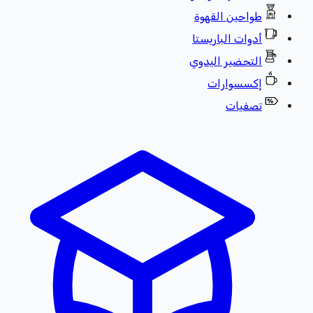
طواحين القهوة
أدوات الباريستا
التحضير اليدوي
إكسسوارات
تصفيات