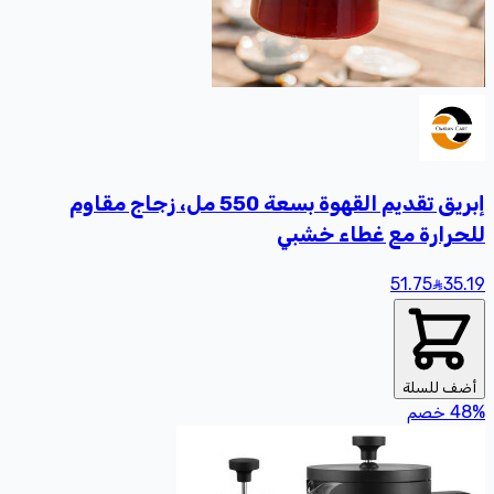
إبريق تقديم القهوة بسعة 550 مل، زجاج مقاوم
للحرارة مع غطاء خشبي
51.75
35
.19
أضف للسلة
%
48
خصم