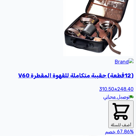
(12قطعة) حقيبة متكاملة للقهوة المقطرة V60
310.50
248
.40
توصيل مجاني
أضف للسلة
%
67.86
خصم