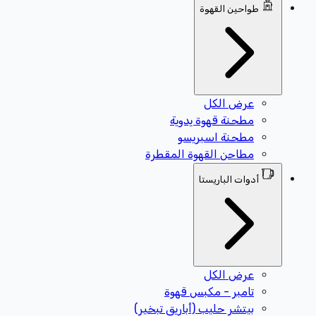
طواحين القهوة
عرض الكل
مطحنة قهوة يدوية
مطحنة اسبريسو
مطاحن القهوة المقطرة
أدوات الباريستا
عرض الكل
تامبر - مكبس قهوة
بيتشر حليب (أباريق تبخير)