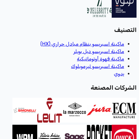
التصنيف
ماكينة اسبريسو بنظام مبادل حراري (HX)
ماكينة اسبريسو دبل بويلر
ماكينة قهوة أوتوماتيكية
ماكينة اسبريسو ثيرموبلوك
يدوي
الشركات المصنعة