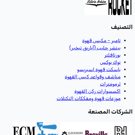
التصنيف
تامبر - مكبس قهوة
بيتشر حليب (أباريق تبخير)
بورتافلتر
نوك بوكس
باسكت قهوة اسبريسو
مناشف وقواعد كبس القهوة
ثرمومترات
اكسسوارات ركن القهوة
موزعات قهوة ومفككات التكتلات
الشركات المصنعة