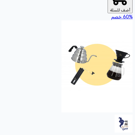
أضف للسلة
%
60
خصم