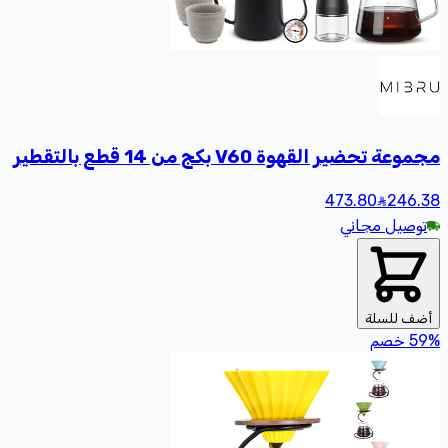
مجموعة تحضير القهوة V60 بكج من 14 قطع بالتقطير
473.80
246
.38
توصيل مجاني
أضف للسلة
%
59
خصم