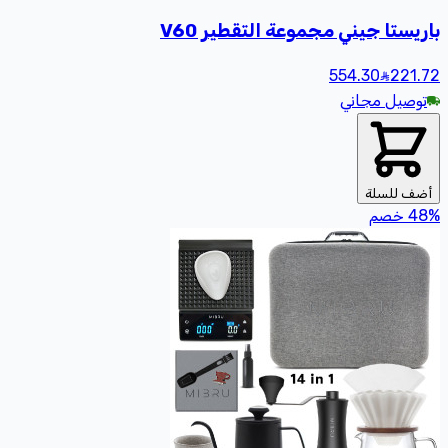
باريستا جيني مجموعة التقطير V60
554.30
221
.72
توصيل مجاني
أضف للسلة
%
48
خصم