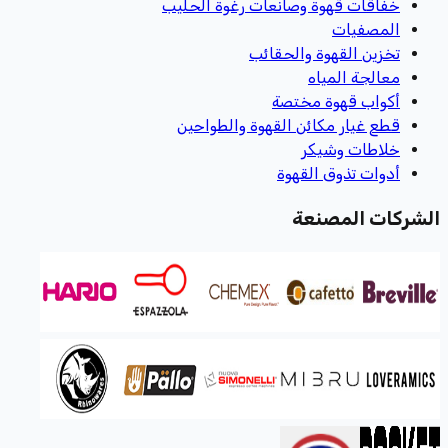
خفاقات قهوة وصانعات رغوة الحليب
المصفيات
تخزين القهوة والحقائب
معالجة المياه
أكواب قهوة مختصة
قطع غيار مكائن القهوة والطواحين
خلاطات وشيكر
أدوات تذوق القهوة
الشركات المصنعة