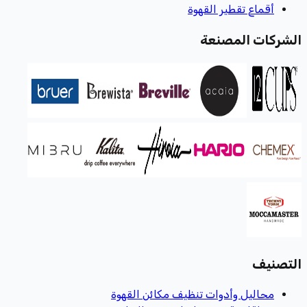
أقماع تقطير القهوة
الشركات المصنعة
التصنيف
محاليل وأدوات تنظيف مكائن القهوة