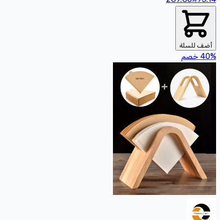
أضف للسلة
%
40
خصم