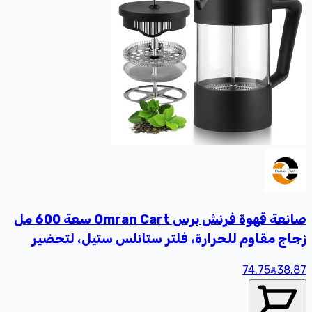
صانعة قهوة فرنش برس Omran Cart سعة 600 مل
زجاج مقاوم للحرارة، فلتر ستانلس ستيل، لتحضير
القهوة والشاي في المنزل أو أثناء السفر
74.75
38
.87