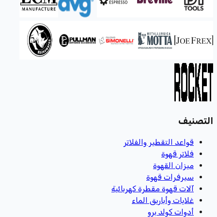
التصنيف
قواعد التقطير والفلاتر
فلاتر قهوة
ميزان القهوة
سيرفرات قهوة
آلات قهوة مقطرة كهربائية
غلايات وأباريق الماء
أدوات كولد برو