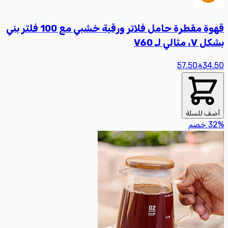
قهوة مقطرة حامل فلاتر ورقية خشبي مع 100 فلتر بني
بشكل V، مثالي لـ V60
57.50
34
.50
أضف للسلة
%
32
خصم