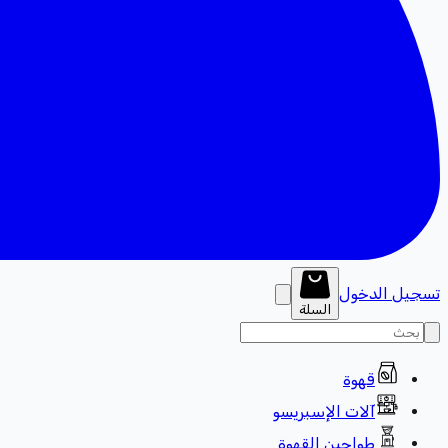
تسجيل الدخول
السلة
قهوة
آلات الإسبريسو
طواحين القهوة