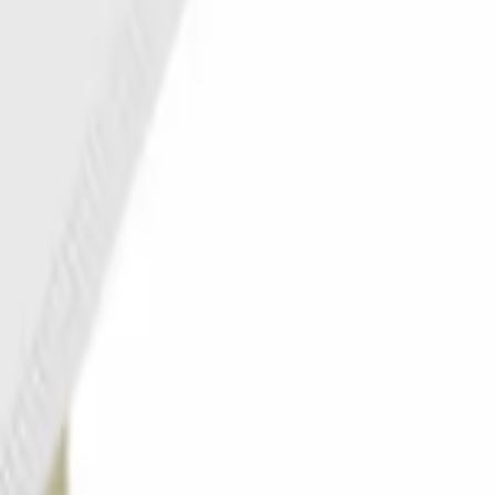
تسجيل الدخول
السلة
قهوة
آلات الإسبريسو
طواحين القهوة