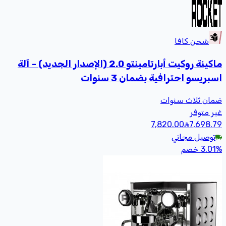
شحن كافا
ماكينة روكيت أبارتامينتو 2.0 (الإصدار الجديد) - آلة
اسبريسو احترافية بضمان 3 سنوات
ضمان ثلاث سنوات
غير متوفر
7,820.00
7,698
.79
توصيل مجاني
%
3.01
خصم