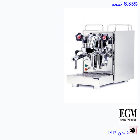
%
8.33
خصم
شحن كافا