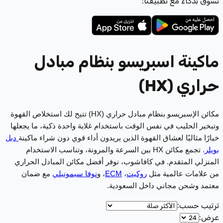
تسوّق بذكاء مع تطبيقنا:
ماكينة اسبريسو بنظام مبادل
حراري (HX)
مكائن الإسبريسو بنظام مبادل حراري (HX) تتيح لك استخلاص القهوة
وتبخير الحليب في نفس الوقت باستخدام غلاية واحدة ذكية، ما يجعلها
خيارًا مثاليًا لعشاق القهوة الذين يريدون أداء قوي دون شراء ماكينة
دبل
بويلر
. تجمع مكائن HX بين السرعة والمرونة، وتناسب الاستخدام
المنزلي المتقدم. في كافاشوب، نوفر أفضل مكائن المبادل الحراري
من علامات عالمية مثل
روكيت
،
ECM
، و
نوفا سيمونيلي
مع ضمان
معتمد وشحن مجاني داخل السعودية.
ترتيب حسب
:
عرض
: