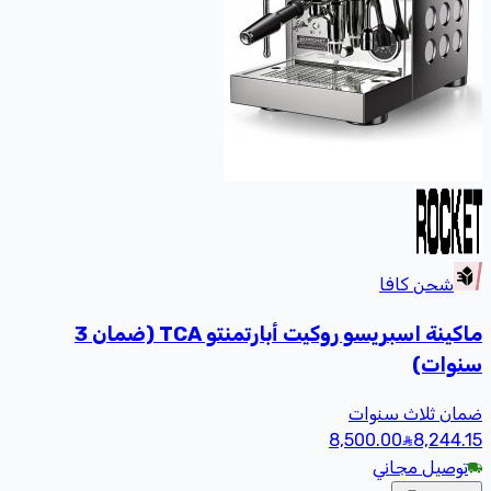
شحن كافا
ماكينة اسبريسو روكيت أبارتمنتو TCA (ضمان 3
سنوات)
ضمان ثلاث سنوات
8,500.00
8,244
.15
توصيل مجاني