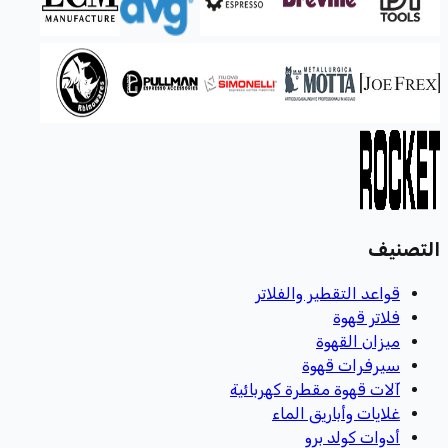
التصنيف
قواعد التقطير والفلاتر
فلاتر قهوة
ميزان القهوة
سيرفرات قهوة
آلات قهوة مقطرة كهربائية
غلايات وأباريق الماء
أدوات كولد برو