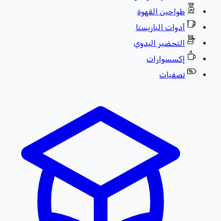
طواحين القهوة
أدوات الباريستا
التحضير اليدوي
إكسسوارات
تصفيات