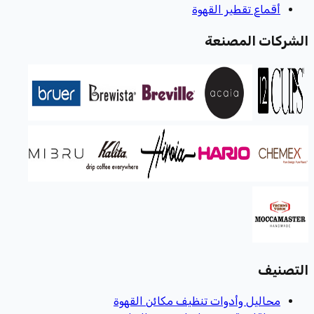
أقماع تقطير القهوة
الشركات المصنعة
التصنيف
محاليل وأدوات تنظيف مكائن القهوة