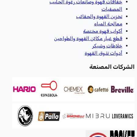
خفاقات قهوة وصانعات رغوة الحليب
المصفيات
تخزين القهوة والحقائب
معالجة المياه
أكواب قهوة مختصة
قطع غيار مكائن القهوة والطواحين
خلاطات وشيكر
أدوات تذوق القهوة
الشركات المصنعة