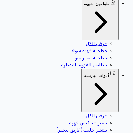
طواحين القهوة
عرض الكل
مطحنة قهوة يدوية
مطحنة اسبريسو
مطاحن القهوة المقطرة
أدوات الباريستا
عرض الكل
تامبر - مكبس قهوة
بيتشر حليب (أباريق تبخير)