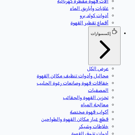
آلات قهوة مقطرة كهربائية
غلايات وأباريق الماء
أدوات كولد برو
أقماع تقطير القهوة
إكسسوارات
عرض الكل
محاليل وأدوات تنظيف مكائن القهوة
خفاقات قهوة وصانعات رغوة الحليب
المصفيات
تخزين القهوة والحقائب
معالجة المياه
أكواب قهوة مختصة
قطع غيار مكائن القهوة والطواحين
خلاطات وشيكر
أدوات تذوق القهوة