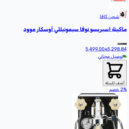
شحن كافا
ماكينة اسبريسو نوفا سيمونيللي أوسكار موود
5,499.00
5,298
.84
توصيل مجاني
أضف للسلة
%
2
خصم