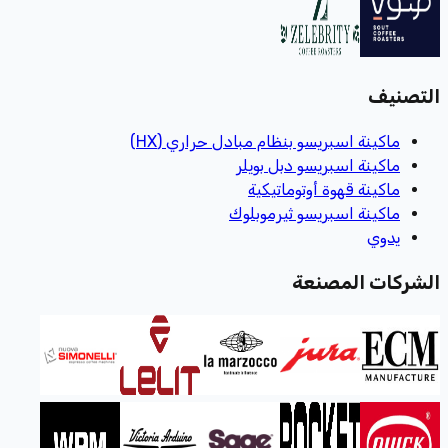
التصنيف
ماكينة اسبريسو بنظام مبادل حراري (HX)
ماكينة اسبريسو دبل بويلر
ماكينة قهوة أوتوماتيكية
ماكينة اسبريسو ثيرموبلوك
يدوي
الشركات المصنعة