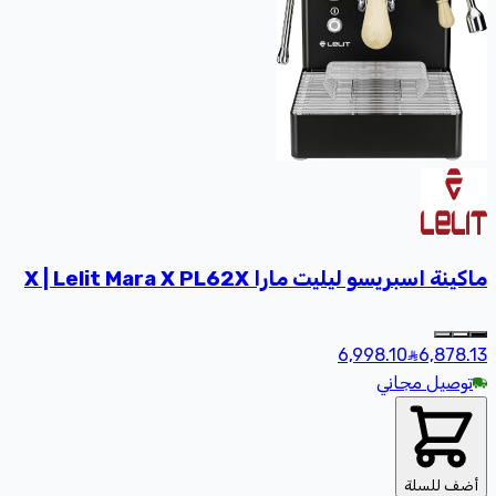
ماكينة اسبريسو ليليت مارا X | Lelit Mara X PL62X
6,998.10
6,878
.13
توصيل مجاني
أضف للسلة