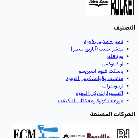
التصنيف
تامبر - مكبس قهوة
بيتشر حليب (أباريق تبخير)
بورتافلتر
نوك بوكس
باسكت قهوة اسبريسو
مناشف وقواعد كبس القهوة
ثرمومترات
اكسسوارات ركن القهوة
موزعات قهوة ومفككات التكتلات
الشركات المصنعة