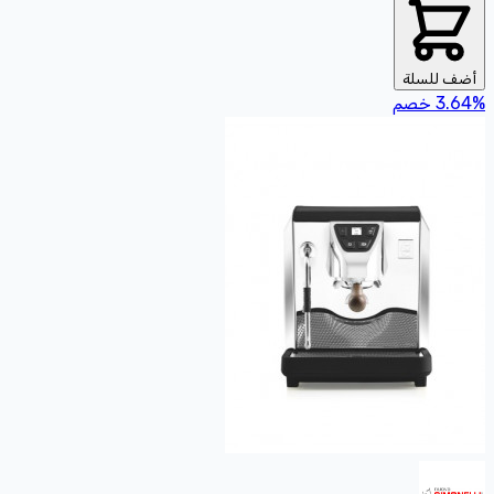
أضف للسلة
%
3.64
خصم