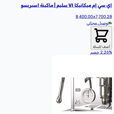
إي سي إم ميكانيكا VI سليم | ماكينة اسبريسو
8,400.00
7,700
.28
توصيل مجاني
أضف للسلة
%
2.26
خصم