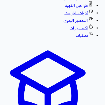
طواحين القهوة
أدوات الباريستا
التحضير اليدوي
إكسسوارات
تصفيات