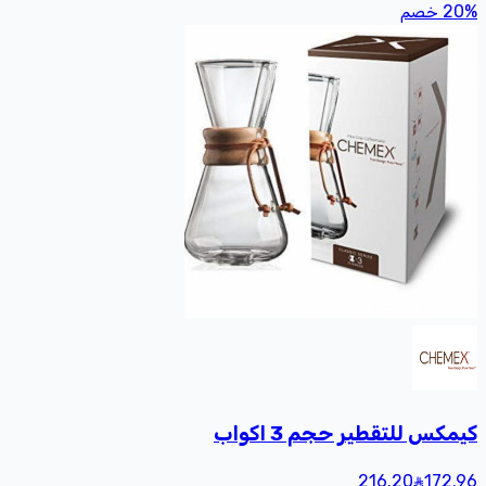
%
20
خصم
كيمكس للتقطير حجم 3 اكواب
216.20
172
.96