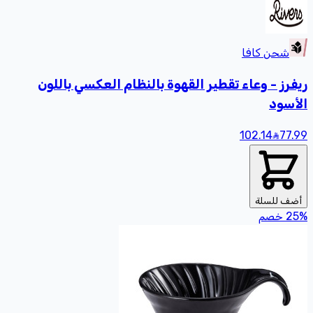
شحن كافا
ريفرز - وعاء تقطير القهوة بالنظام العكسي باللون
الأسود
102.14
77
.99
أضف للسلة
%
25
خصم