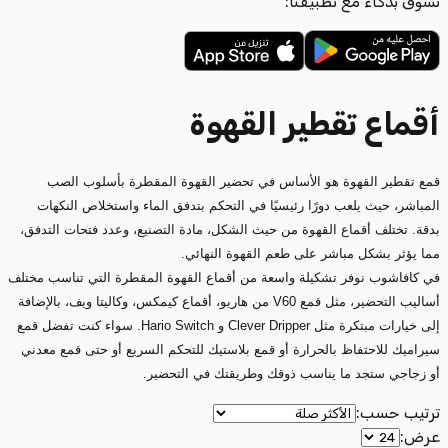
تسوّق بذكاء مع تطبيقنا:
أقماع تقطير القهوة
قمع تقطير القهوة هو الأساس في تحضير القهوة المقطرة بأسلوب الصب
المباشر، حيث يلعب دورًا رئيسيًا في التحكم بتدفق الماء واستخلاص النكهات
بدقة. تختلف أقماع القهوة من حيث الشكل، مادة التصنيع، وعدد فتحات التدفق،
مما يؤثر بشكل مباشر على طعم القهوة النهائي.
في كافاشوب نوفر تشكيلة واسعة من أقماع القهوة المقطرة التي تناسب مختلف
أساليب التحضير، مثل قمع V60 من هاريو، أقماع كيمكس، وكاليتا ويف، بالإضافة
إلى خيارات مبتكرة مثل Clever Dripper و Hario Switch. سواء كنت تفضل قمع
سيراميك للاحتفاظ بالحرارة أو قمع بلاستيك للتحكم السريع أو حتى قمع معدني
أو زجاجي ستجد ما يناسب ذوقك وطريقتك في التحضير.
ترتيب حسب
:
عرض
: