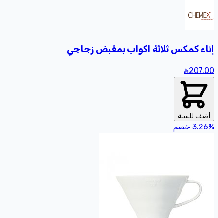
إناء كمكس ثلاثة اكواب بمقبض زجاجي
207
.00
أضف للسلة
%
3.26
خصم