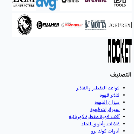
التصنيف
قواعد التقطير والفلاتر
فلاتر قهوة
ميزان القهوة
سيرفرات قهوة
آلات قهوة مقطرة كهربائية
غلايات وأباريق الماء
أدوات كولد برو