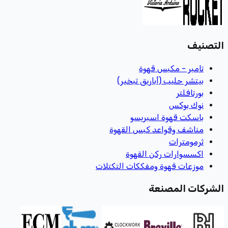
التصنيف
تامبر - مكبس قهوة
بيتشر حليب (أباريق تبخير)
بورتافلتر
نوك بوكس
باسكت قهوة اسبريسو
مناشف وقواعد كبس القهوة
ثرمومترات
اكسسوارات ركن القهوة
موزعات قهوة ومفككات التكتلات
الشركات المصنعة