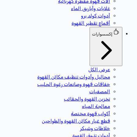
آلات قهوة مقطرة كهربائية
غلايات وأباريق الماء
أدوات كولد برو
أقماع تقطير القهوة
إكسسوارات
عرض الكل
محاليل وأدوات تنظيف مكائن القهوة
خفاقات قهوة وصانعات رغوة الحليب
المصفيات
تخزين القهوة والحقائب
معالجة المياه
أكواب قهوة مختصة
قطع غيار مكائن القهوة والطواحين
خلاطات وشيكر
أدوات تذوق القهوة