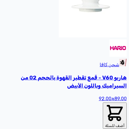
شحن كافا
هاريو V60 - قمع تقطير القهوة بالحجم 02 من
السيراميك وباللون الأبيض
92.00
89
.00
أضف للسلة