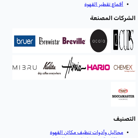
أقماع تقطير القهوة
الشركات المصنعة
التصنيف
محاليل وأدوات تنظيف مكائن القهوة