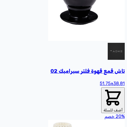
تاش قمع قهوة فلتر سيراميك 02
51.75
38
.81
أضف للسلة
%
20
خصم