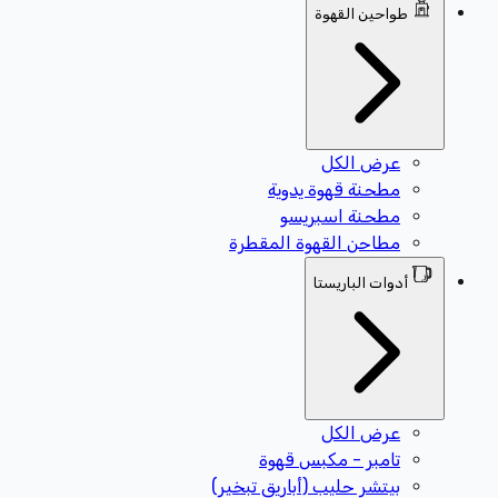
طواحين القهوة
عرض الكل
مطحنة قهوة يدوية
مطحنة اسبريسو
مطاحن القهوة المقطرة
أدوات الباريستا
عرض الكل
تامبر - مكبس قهوة
بيتشر حليب (أباريق تبخير)