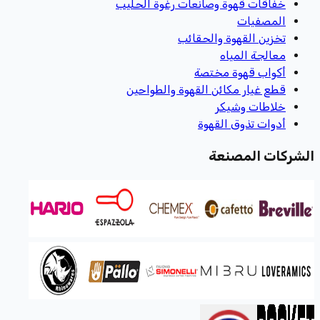
خفاقات قهوة وصانعات رغوة الحليب
المصفيات
تخزين القهوة والحقائب
معالجة المياه
أكواب قهوة مختصة
قطع غيار مكائن القهوة والطواحين
خلاطات وشيكر
أدوات تذوق القهوة
الشركات المصنعة