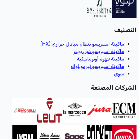
التصنيف
ماكينة اسبريسو بنظام مبادل حراري (HX)
ماكينة اسبريسو دبل بويلر
ماكينة قهوة أوتوماتيكية
ماكينة اسبريسو ثيرموبلوك
يدوي
الشركات المصنعة