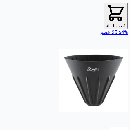
أضف للسلة
%
23.64
خصم