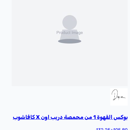
بوكس القهوة 1 من محمصة دريب اون X كافاشوب