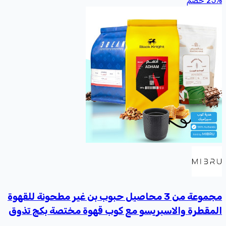
%
25
خصم
مجموعة من 3 محاصيل حبوب بن غير مطحونة للقهوة
المقطرة والاسبريسو مع كوب قهوة مختصة بكج تذوق
وتحضير بوكس تقطير v60 و اسبريسو