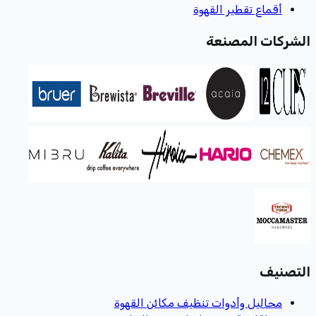
أقماع تقطير القهوة
الشركات المصنعة
التصنيف
محاليل وأدوات تنظيف مكائن القهوة