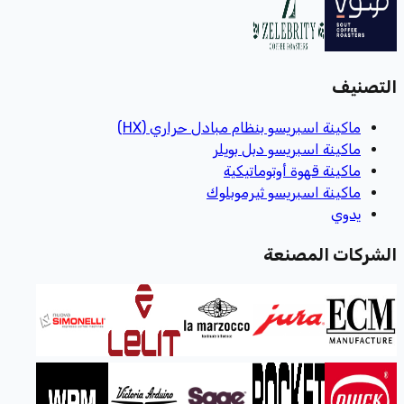
التصنيف
ماكينة اسبريسو بنظام مبادل حراري (HX)
ماكينة اسبريسو دبل بويلر
ماكينة قهوة أوتوماتيكية
ماكينة اسبريسو ثيرموبلوك
يدوي
الشركات المصنعة