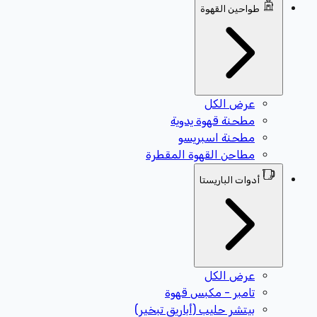
طواحين القهوة
عرض الكل
مطحنة قهوة يدوية
مطحنة اسبريسو
مطاحن القهوة المقطرة
أدوات الباريستا
عرض الكل
تامبر - مكبس قهوة
بيتشر حليب (أباريق تبخير)