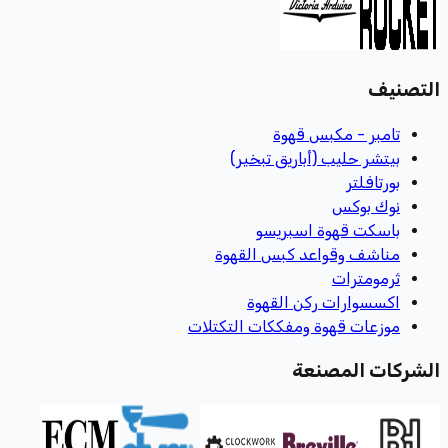
التصنيف
تامبر - مكبس قهوة
بيتشر حليب (أباريق تبخير)
بورتافلتر
نوك بوكس
باسكت قهوة اسبريسو
مناشف وقواعد كبس القهوة
ثرمومترات
اكسسوارات ركن القهوة
موزعات قهوة ومفككات التكتلات
الشركات المصنعة