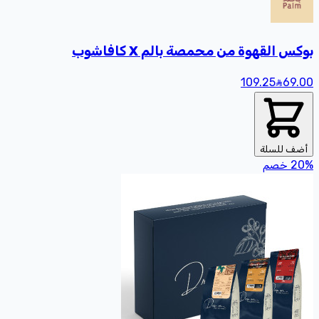
بوكس القهوة من محمصة بالم X كافاشوب
109.25
69
.00
أضف للسلة
%
20
خصم