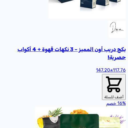
بكج دريب أون المميز – 3 نكهات قهوة + 4 أكواب
حصرية!
147.20
117
.76
أضف للسلة
%
16
خصم