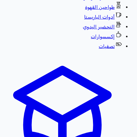
طواحين القهوة
أدوات الباريستا
التحضير اليدوي
إكسسوارات
تصفيات