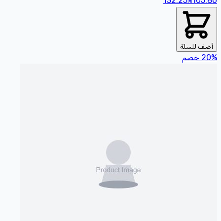
132.25
105
.80
أضف للسلة
%
20
خصم