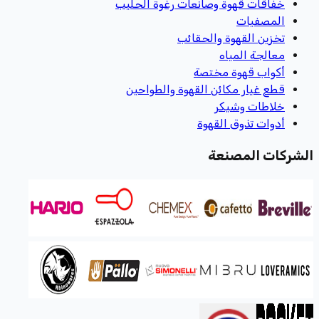
خفاقات قهوة وصانعات رغوة الحليب
المصفيات
تخزين القهوة والحقائب
معالجة المياه
أكواب قهوة مختصة
قطع غيار مكائن القهوة والطواحين
خلاطات وشيكر
أدوات تذوق القهوة
الشركات المصنعة