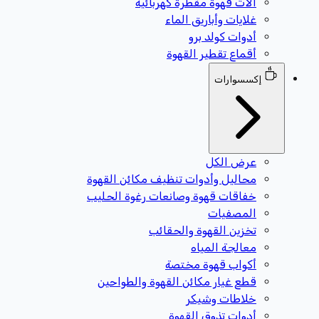
آلات قهوة مقطرة كهربائية
غلايات وأباريق الماء
أدوات كولد برو
أقماع تقطير القهوة
إكسسوارات
عرض الكل
محاليل وأدوات تنظيف مكائن القهوة
خفاقات قهوة وصانعات رغوة الحليب
المصفيات
تخزين القهوة والحقائب
معالجة المياه
أكواب قهوة مختصة
قطع غيار مكائن القهوة والطواحين
خلاطات وشيكر
أدوات تذوق القهوة