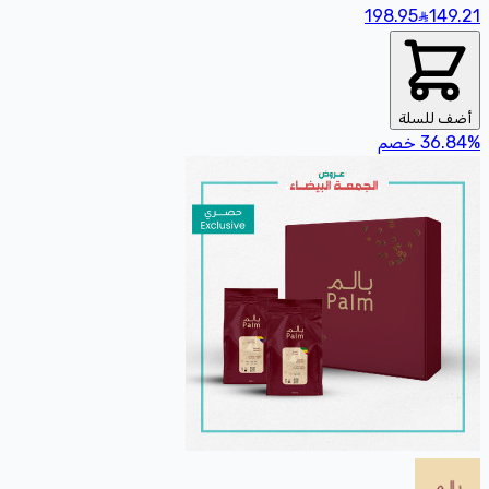
198.95
149
.21
أضف للسلة
%
36.84
خصم