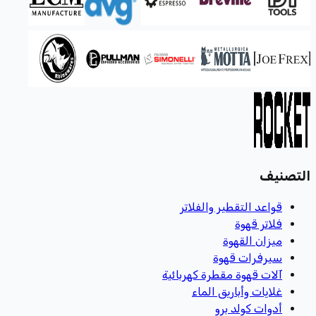
التصنيف
قواعد التقطير والفلاتر
فلاتر قهوة
ميزان القهوة
سيرفرات قهوة
آلات قهوة مقطرة كهربائية
غلايات وأباريق الماء
أدوات كولد برو