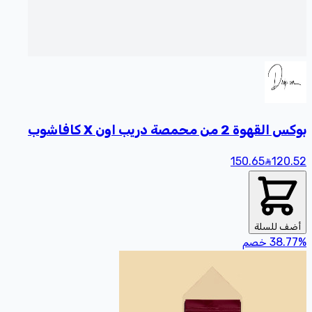
بوكس القهوة 2 من محمصة دريب اون X كافاشوب
150.65
120
.52
أضف للسلة
%
38.77
خصم