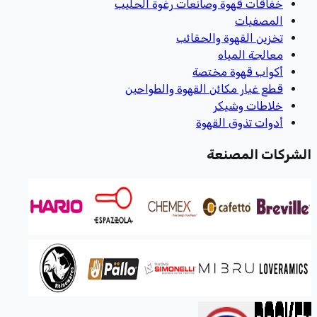
خفاقات قهوة وصانعات رغوة الحليب
المصفيات
تخزين القهوة والحقائب
معالجة المياه
أكواب قهوة مختصة
قطع غيار مكائن القهوة والطواحين
خلاطات وشيكر
أدوات تذوق القهوة
الشركات المصنعة