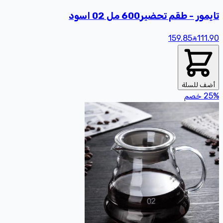
تايمور - طقم تحضير600 مل 02 اسود
159.85
111
.90
أضف للسلة
%
25
خصم