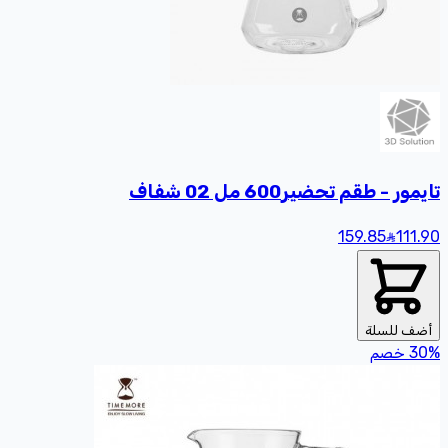
تايمور - طقم تحضير600 مل 02 شفاف
159.85
111
.90
أضف للسلة
%
30
خصم