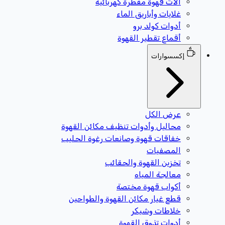
آلات قهوة مقطرة كهربائية
غلايات وأباريق الماء
أدوات كولد برو
أقماع تقطير القهوة
إكسسوارات
عرض الكل
محاليل وأدوات تنظيف مكائن القهوة
خفاقات قهوة وصانعات رغوة الحليب
المصفيات
تخزين القهوة والحقائب
معالجة المياه
أكواب قهوة مختصة
قطع غيار مكائن القهوة والطواحين
خلاطات وشيكر
أدوات تذوق القهوة