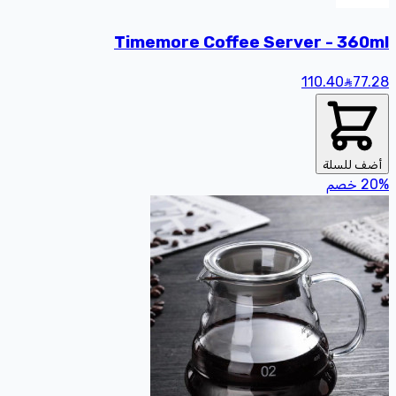
Timemore Coffee Server - 360ml
110.40
77
.28
أضف للسلة
%
20
خصم