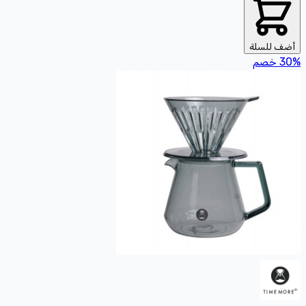
أضف للسلة
%
30
خصم