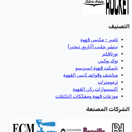
التصنيف
تامبر - مكبس قهوة
بيتشر حليب (أباريق تبخير)
بورتافلتر
نوك بوكس
باسكت قهوة اسبريسو
مناشف وقواعد كبس القهوة
ثرمومترات
اكسسوارات ركن القهوة
موزعات قهوة ومفككات التكتلات
الشركات المصنعة