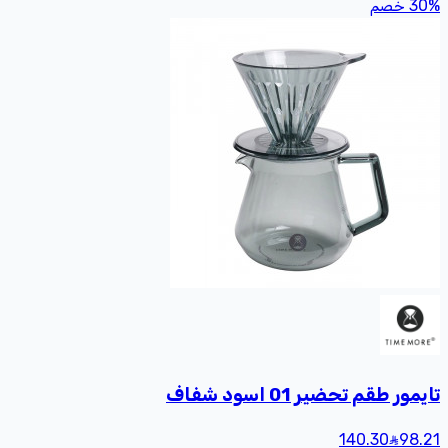
%
30
خصم
تايمور طقم تحضير 01 اسود شفاف
140.30
98
.21