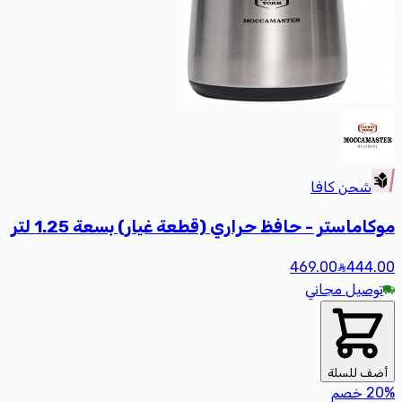
شحن كافا
موكاماستر - حافظ حراري (قطعة غيار) بسعة 1.25 لتر
469.00
444
.00
توصيل مجاني
أضف للسلة
%
20
خصم