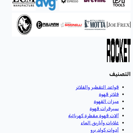
التصنيف
قواعد التقطير والفلاتر
فلاتر قهوة
ميزان القهوة
سيرفرات قهوة
آلات قهوة مقطرة كهربائية
غلايات وأباريق الماء
أدوات كولد برو