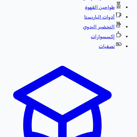
طواحين القهوة
أدوات الباريستا
التحضير اليدوي
إكسسوارات
تصفيات