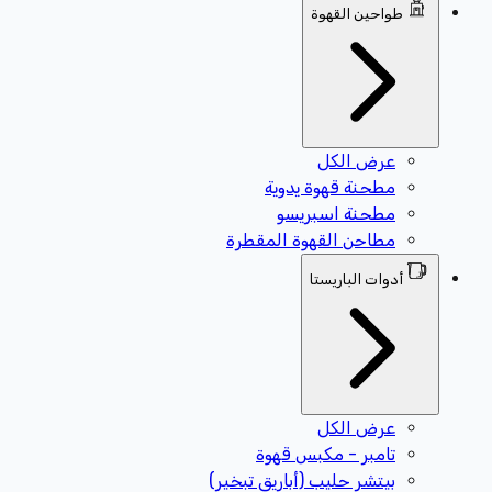
طواحين القهوة
عرض الكل
مطحنة قهوة يدوية
مطحنة اسبريسو
مطاحن القهوة المقطرة
أدوات الباريستا
عرض الكل
تامبر - مكبس قهوة
بيتشر حليب (أباريق تبخير)