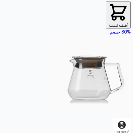
أضف للسلة
%
30
خصم