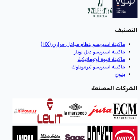
التصنيف
ماكينة اسبريسو بنظام مبادل حراري (HX)
ماكينة اسبريسو دبل بويلر
ماكينة قهوة أوتوماتيكية
ماكينة اسبريسو ثيرموبلوك
يدوي
الشركات المصنعة