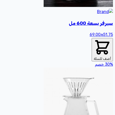
سيرفر بسعة 600 مل
69.00
51
.75
أضف للسلة
%
30
خصم