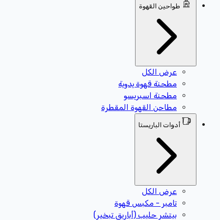
طواحين القهوة
عرض الكل
مطحنة قهوة يدوية
مطحنة اسبريسو
مطاحن القهوة المقطرة
أدوات الباريستا
عرض الكل
تامبر - مكبس قهوة
بيتشر حليب (أباريق تبخير)