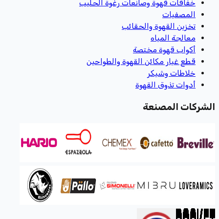
خفاقات قهوة وصانعات رغوة الحليب
المصفيات
تخزين القهوة والحقائب
معالجة المياه
أكواب قهوة مختصة
قطع غيار مكائن القهوة والطواحين
خلاطات وشيكر
أدوات تذوق القهوة
الشركات المصنعة