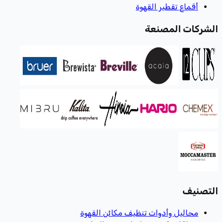
أقماع تقطير القهوة
الشركات المصنعة
التصنيف
محاليل وأدوات تنظيف مكائن القهوة