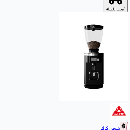
أضف للسلة
شحن كافا