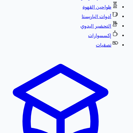
طواحين القهوة
أدوات الباريستا
التحضير اليدوي
إكسسوارات
تصفيات