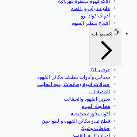
آلات قهوة مقطرة كهربائية
غلايات وأباريق الماء
أدوات كولد برو
أقماع تقطير القهوة
إكسسوارات
عرض الكل
محاليل وأدوات تنظيف مكائن القهوة
خفاقات قهوة وصانعات رغوة الحليب
المصفيات
تخزين القهوة والحقائب
معالجة المياه
أكواب قهوة مختصة
قطع غيار مكائن القهوة والطواحين
خلاطات وشيكر
أدوات تذوق القهوة