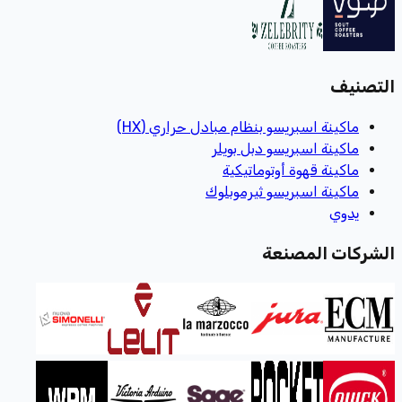
التصنيف
ماكينة اسبريسو بنظام مبادل حراري (HX)
ماكينة اسبريسو دبل بويلر
ماكينة قهوة أوتوماتيكية
ماكينة اسبريسو ثيرموبلوك
يدوي
الشركات المصنعة