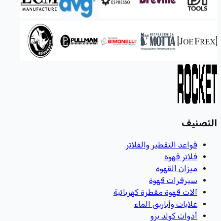
التصنيف
قواعد التقطير والفلاتر
فلاتر قهوة
ميزان القهوة
سيرفرات قهوة
آلات قهوة مقطرة كهربائية
غلايات وأباريق الماء
أدوات كولد برو