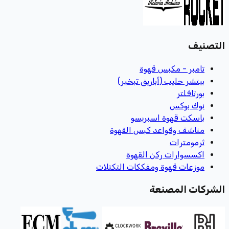
التصنيف
تامبر - مكبس قهوة
بيتشر حليب (أباريق تبخير)
بورتافلتر
نوك بوكس
باسكت قهوة اسبريسو
مناشف وقواعد كبس القهوة
ثرمومترات
اكسسوارات ركن القهوة
موزعات قهوة ومفككات التكتلات
الشركات المصنعة