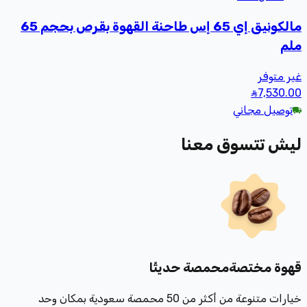
مالكونيق إي 65 إس طاحنة القهوة بقرص بحجم 65
ملم
غير متوفر
7,530
.00
توصيل مجاني
ليش تتسوق معنا
قهوة مختصة
محمصة حديثًا
خيارات متنوعة من أكثر من 50 محمصة سعودية بمكان وحد