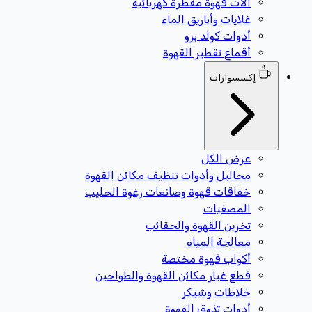
آلات قهوة مقطرة كهربائية
غلايات وأباريق الماء
أدوات كولد برو
أقماع تقطير القهوة
إكسسوارات
عرض الكل
محاليل وأدوات تنظيف مكائن القهوة
خفاقات قهوة وصانعات رغوة الحليب
المصفيات
تخزين القهوة والحقائب
معالجة المياه
أكواب قهوة مختصة
قطع غيار مكائن القهوة والطواحين
خلاطات وشيكر
أدوات تذوق القهوة