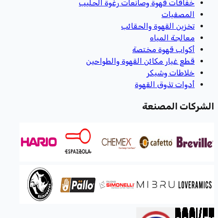
خفاقات قهوة وصانعات رغوة الحليب
المصفيات
تخزين القهوة والحقائب
معالجة المياه
أكواب قهوة مختصة
قطع غيار مكائن القهوة والطواحين
خلاطات وشيكر
أدوات تذوق القهوة
ركات المصنعة