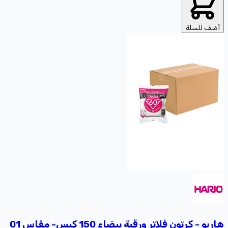
 للسلة
 - كرتون فلاتر ورقية بيضاء 150 كيس- مقاس 01