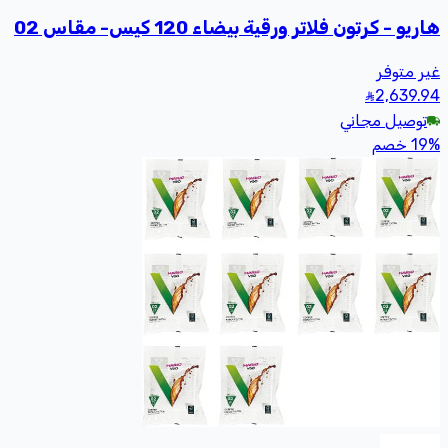
 - كرتون فلاتر ورقية بيضاء 120 كيس- مقاس 02
متوفر
2,63
صيل مجاني
خصم