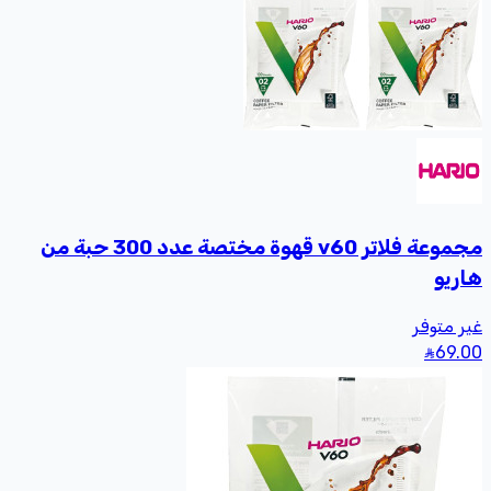
مجموعة فلاتر v60 قهوة مختصة عدد 300 حبة من
يو
متوفر
6