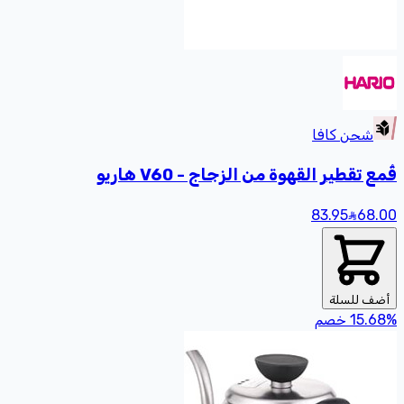
شحن كافا
تقطير القهوة من الزجاج - V60 هاريو
83.95
6
 للسلة
15.
خصم