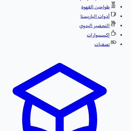
طواحين القهوة
أدوات الباريستا
التحضير اليدوي
إكسسوارات
تصفيات