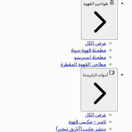
طواحين القهوة
عرض الكل
مطحنة قهوة يدوية
مطحنة اسبريسو
مطاحن القهوة المقطرة
أدوات الباريستا
عرض الكل
تامبر - مكبس قهوة
بيتشر حليب (أباريق تبخير)