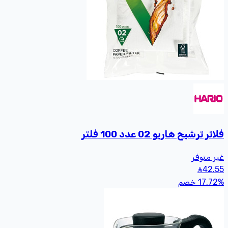
ترشيح هاريو 02 عدد 100 فلتر
متوفر
4
17.
خصم