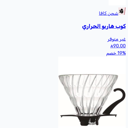
شحن كافا
 هاريو الحراري
متوفر
9
خصم