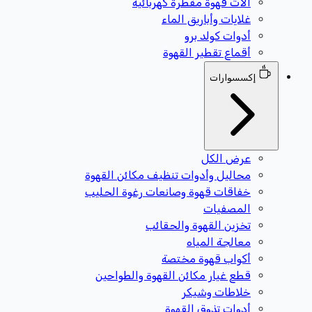
آلات قهوة مقطرة كهربائية
غلايات وأباريق الماء
أدوات كولد برو
أقماع تقطير القهوة
إكسسوارات
عرض الكل
محاليل وأدوات تنظيف مكائن القهوة
خفاقات قهوة وصانعات رغوة الحليب
المصفيات
تخزين القهوة والحقائب
معالجة المياه
أكواب قهوة مختصة
قطع غيار مكائن القهوة والطواحين
خلاطات وشيكر
أدوات تذوق القهوة