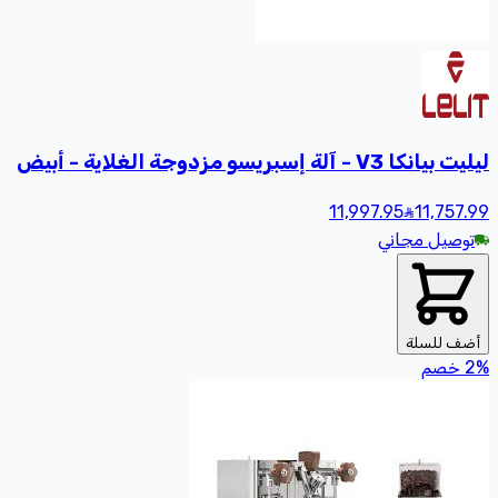
ليليت بيانكا V3 - آلة إسبريسو مزدوجة الغلاية - أبيض
11,997.95
11,757
.99
توصيل مجاني
أضف للسلة
%
2
خصم