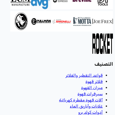
التصنيف
قواعد التقطير والفلاتر
فلاتر قهوة
ميزان القهوة
سيرفرات قهوة
آلات قهوة مقطرة كهربائية
غلايات وأباريق الماء
أدوات كولد برو