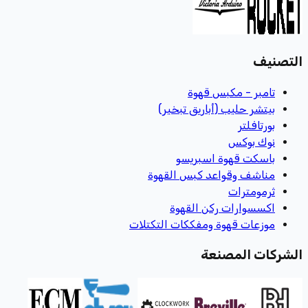
التصنيف
تامبر - مكبس قهوة
بيتشر حليب (أباريق تبخير)
بورتافلتر
نوك بوكس
باسكت قهوة اسبريسو
مناشف وقواعد كبس القهوة
ثرمومترات
اكسسوارات ركن القهوة
موزعات قهوة ومفككات التكتلات
الشركات المصنعة