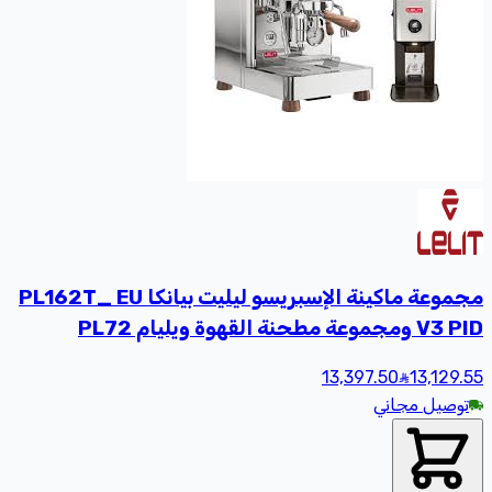
مجموعة ماكينة الإسبريسو ليليت بيانكا PL162T_ EU
V3 PID ومجموعة مطحنة القهوة ويليام PL72
13,397.50
13,129
.55
توصيل مجاني