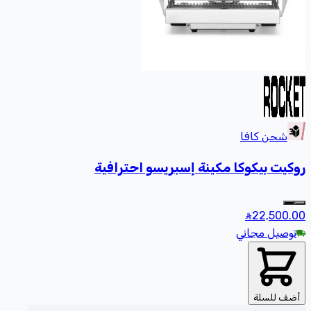
شحن كافا
روكيت بيكوكا مكينة إسبريسو احترافية
22,500
.00
توصيل مجاني
أضف للسلة