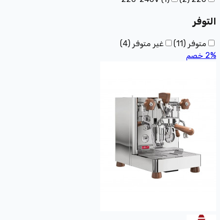
التوفر
متوفر
(
11
)
غير متوفر
(
4
)
%
2
خصم