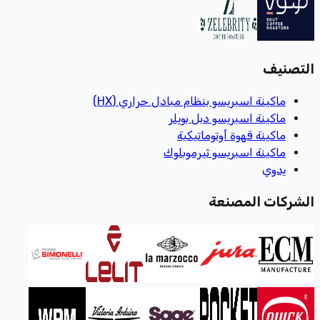
التصنيف
ماكينة اسبريسو بنظام مبادل حراري (HX)
ماكينة اسبريسو دبل بويلر
ماكينة قهوة أوتوماتيكية
ماكينة اسبريسو ثيرموبلوك
يدوي
الشركات المصنعة