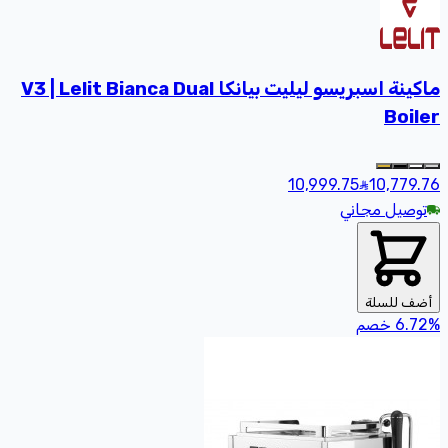
ماكينة اسبريسو ليليت بيانكا V3 | Lelit Bianca Dual
Boiler
10,999.75
10,779
.76
توصيل مجاني
أضف للسلة
%
6.72
خصم