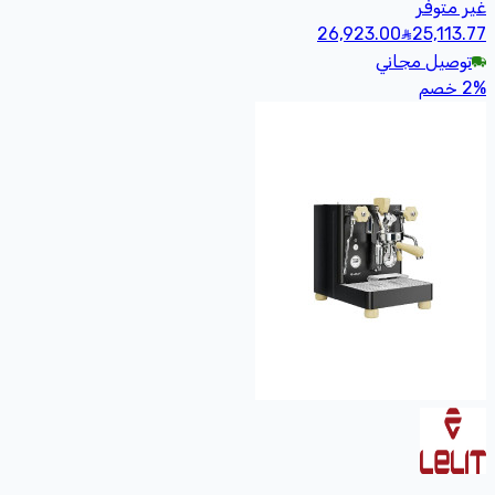
غير متوفر
26,923.00
25,113
.77
توصيل مجاني
%
2
خصم