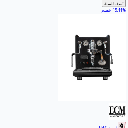
أضف للسلة
%
15.11
خصم
شحن كافا