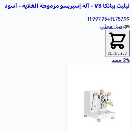
ليليت بيانكا V3 - آلة إسبريسو مزدوجة الغلاية - أسود
11,997.95
11,757
.99
توصيل مجاني
أضف للسلة
%
2
خصم