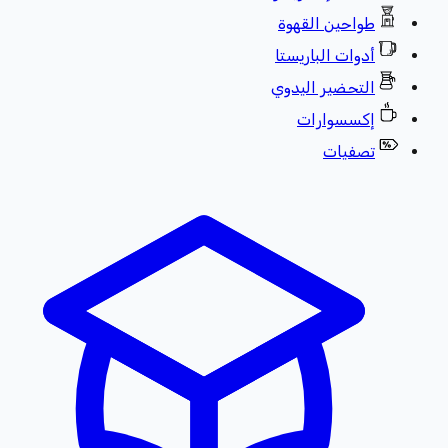
طواحين القهوة
أدوات الباريستا
التحضير اليدوي
إكسسوارات
تصفيات