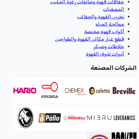
خفاقات قهوة وصانعات رغوة الحليب
المصفيات
تخزين القهوة والحقائب
معالجة المياه
أكواب قهوة مختصة
قطع غيار مكائن القهوة والطواحين
خلاطات وشيكر
أدوات تذوق القهوة
الشركات المصنعة