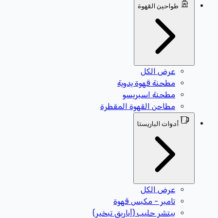
طواحين القهوة
عرض الكل
مطحنة قهوة يدوية
مطحنة اسبريسو
مطاحن القهوة المقطرة
أدوات الباريستا
عرض الكل
تامبر - مكبس قهوة
بيتشر حليب (أباريق تبخير)