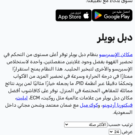
تسوّق بذكاء مع تطبيقنا:
دبل بويلر
مكائن الإسبريسو
بنظام دبل بويلر توفر أعلى مستوى من التحكم في
تحضير القهوة بفضل وجود غلايتين منفصلتين، واحدة لاستخلاص
الإسبريسو والأخرى لتبخير الحليب. هذا النظام يمنح استقرارًا
ممتازًا في درجة الحرارة وسرعة في تحضير المزيد من الأكواب
وتحكمًا دقيقًا عبر أنظمة PID، ما يجعله خيارًا مثاليًا لمن يريد نتائج
مماثلة للمقاهي المختصة في المنزل. نوفر على كافاشوب أفضل
مكائن دبل بويلر من علامات عالمية مثل روكيت، ECM،
ليليت
،
فيكتوريا أردوينو
، و
كوك ميل
مع ضمان معتمد وشحن مجاني داخل
السعودية.
ترتيب حسب
:
عرض
: