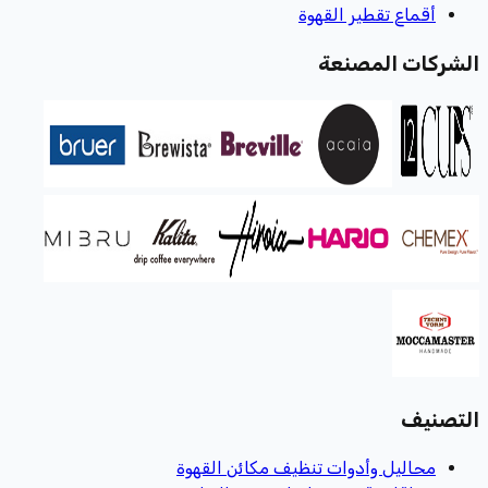
أقماع تقطير القهوة
الشركات المصنعة
التصنيف
محاليل وأدوات تنظيف مكائن القهوة