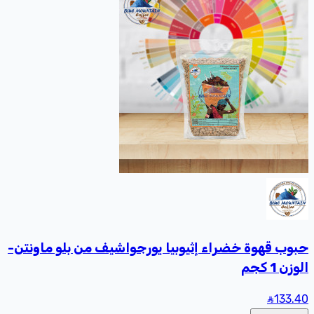
حبوب قهوة خضراء إثيوبيا يورجواشيف من بلو ماونتن-
الوزن 1 كجم
133
.40