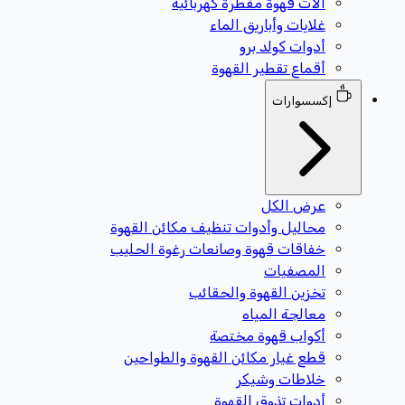
آلات قهوة مقطرة كهربائية
غلايات وأباريق الماء
أدوات كولد برو
أقماع تقطير القهوة
إكسسوارات
عرض الكل
محاليل وأدوات تنظيف مكائن القهوة
خفاقات قهوة وصانعات رغوة الحليب
المصفيات
تخزين القهوة والحقائب
معالجة المياه
أكواب قهوة مختصة
قطع غيار مكائن القهوة والطواحين
خلاطات وشيكر
أدوات تذوق القهوة