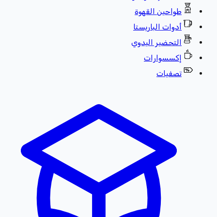
طواحين القهوة
أدوات الباريستا
التحضير اليدوي
إكسسوارات
تصفيات