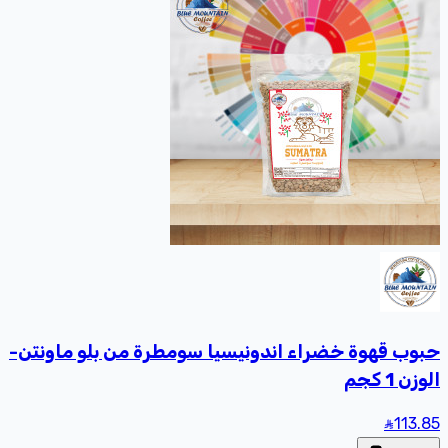
حبوب قهوة خضراء اندونيسيا سومطرة من بلو ماونتن-
الوزن 1 كجم
113
.85