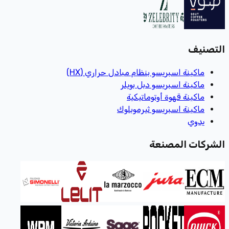
التصنيف
ماكينة اسبريسو بنظام مبادل حراري (HX)
ماكينة اسبريسو دبل بويلر
ماكينة قهوة أوتوماتيكية
ماكينة اسبريسو ثيرموبلوك
يدوي
الشركات المصنعة