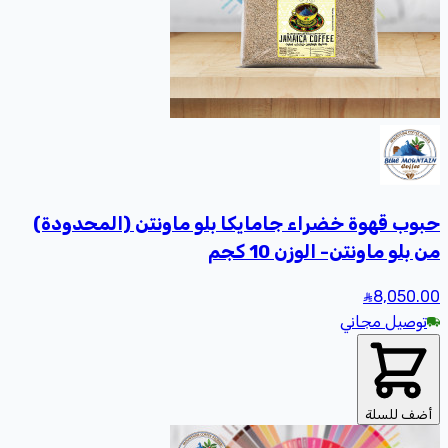
حبوب قهوة خضراء جامايكا بلو ماونتن (المحدودة)
من بلو ماونتن- الوزن 10 كجم
8,050
.00
توصيل مجاني
أضف للسلة