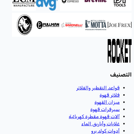
التصنيف
قواعد التقطير والفلاتر
فلاتر قهوة
ميزان القهوة
سيرفرات قهوة
آلات قهوة مقطرة كهربائية
غلايات وأباريق الماء
أدوات كولد برو