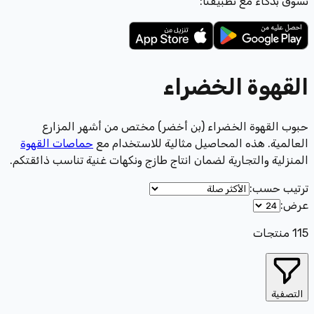
تسوّق بذكاء مع تطبيقنا:
القهوة الخضراء
حبوب القهوة الخضراء (بن أخضر) مختص من أشهر المزارع
العالمية. هذه المحاصيل مثالية للاستخدام مع
حماصات القهوة
المنزلية والتجارية لضمان انتاج طازج ونكهات غنية تناسب ذائقتكم.
ترتيب حسب
:
عرض
:
115
منتجات
التصفية