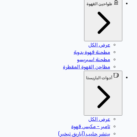
طواحين القهوة
عرض الكل
مطحنة قهوة يدوية
مطحنة اسبريسو
مطاحن القهوة المقطرة
أدوات الباريستا
عرض الكل
تامبر - مكبس قهوة
بيتشر حليب (أباريق تبخير)