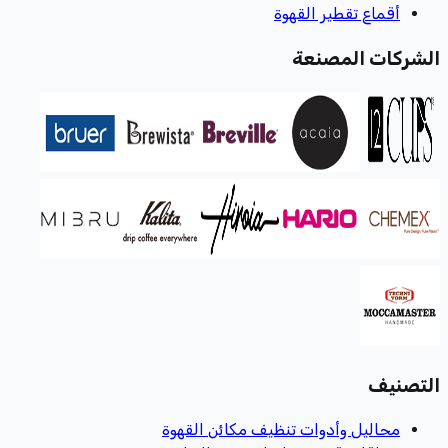
أقماع تقطير القهوة
الشركات المصنعة
التصنيف
محاليل وأدوات تنظيف مكائن القهوة