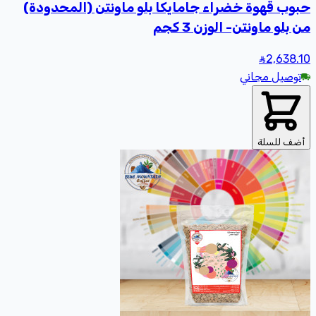
حبوب قهوة خضراء جامايكا بلو ماونتن (المحدودة)
من بلو ماونتن- الوزن 3 كجم
2,638
.10
توصيل مجاني
أضف للسلة