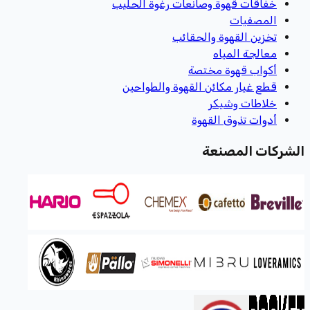
خفاقات قهوة وصانعات رغوة الحليب
المصفيات
تخزين القهوة والحقائب
معالجة المياه
أكواب قهوة مختصة
قطع غيار مكائن القهوة والطواحين
خلاطات وشيكر
أدوات تذوق القهوة
الشركات المصنعة