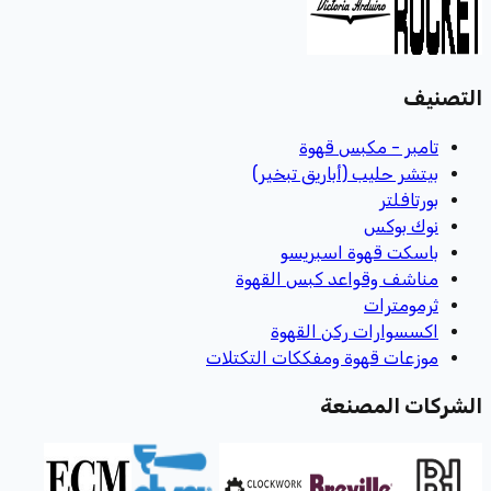
التصنيف
تامبر - مكبس قهوة
بيتشر حليب (أباريق تبخير)
بورتافلتر
نوك بوكس
باسكت قهوة اسبريسو
مناشف وقواعد كبس القهوة
ثرمومترات
اكسسوارات ركن القهوة
موزعات قهوة ومفككات التكتلات
الشركات المصنعة