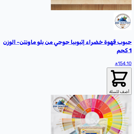
حبوب قهوة خضراء إثيوبيا جوجي من بلو ماونتن- الوزن
1 كجم
154
.10
أضف للسلة