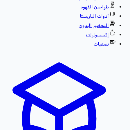
طواحين القهوة
أدوات الباريستا
التحضير اليدوي
إكسسوارات
تصفيات