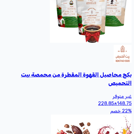
بكج محاصيل القهوة المقطرة من محمصة بيت
التحميص
غير متوفر
228.85
148
.75
%
22
خصم