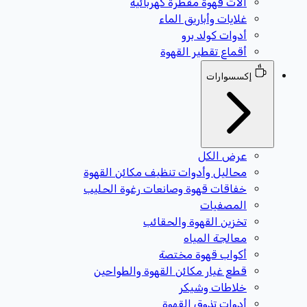
آلات قهوة مقطرة كهربائية
غلايات وأباريق الماء
أدوات كولد برو
أقماع تقطير القهوة
إكسسوارات
عرض الكل
محاليل وأدوات تنظيف مكائن القهوة
خفاقات قهوة وصانعات رغوة الحليب
المصفيات
تخزين القهوة والحقائب
معالجة المياه
أكواب قهوة مختصة
قطع غيار مكائن القهوة والطواحين
خلاطات وشيكر
أدوات تذوق القهوة