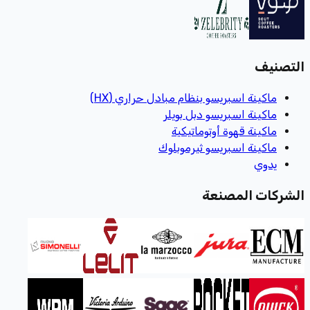
التصنيف
ماكينة اسبريسو بنظام مبادل حراري (HX)
ماكينة اسبريسو دبل بويلر
ماكينة قهوة أوتوماتيكية
ماكينة اسبريسو ثيرموبلوك
يدوي
الشركات المصنعة