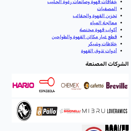
خفاقات قهوة وصانعات رغوة الحليب
المصفيات
تخزين القهوة والحقائب
معالجة المياه
أكواب قهوة مختصة
قطع غيار مكائن القهوة والطواحين
خلاطات وشيكر
أدوات تذوق القهوة
الشركات المصنعة