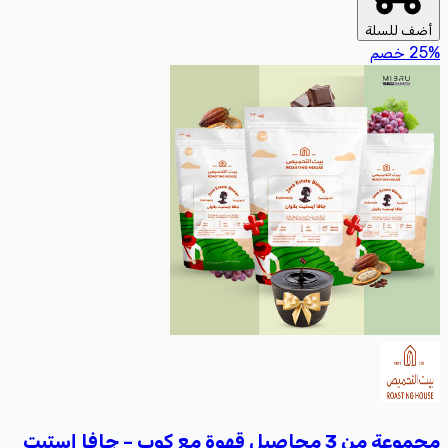
أضف للسلة
%
25
خصم
مجموعة من 3 محاصيل قهوة مع كوب – جافا إستيت