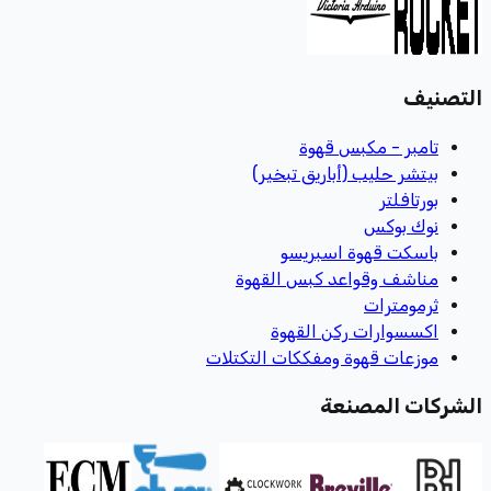
التصنيف
تامبر - مكبس قهوة
بيتشر حليب (أباريق تبخير)
بورتافلتر
نوك بوكس
باسكت قهوة اسبريسو
مناشف وقواعد كبس القهوة
ثرمومترات
اكسسوارات ركن القهوة
موزعات قهوة ومفككات التكتلات
الشركات المصنعة