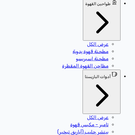
طواحين القهوة
عرض الكل
مطحنة قهوة يدوية
مطحنة اسبريسو
مطاحن القهوة المقطرة
أدوات الباريستا
عرض الكل
تامبر - مكبس قهوة
بيتشر حليب (أباريق تبخير)