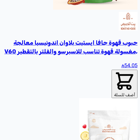
حبوب قهوة جافا ايستيت بلاوان اندونيسيا معالجة
,مغسولة قهوة تناسب للاسبرسو والفلتر بالتقطير V60
غير مطحونة بن محصول فاخر 227 جرام
54
.05
أضف للسلة