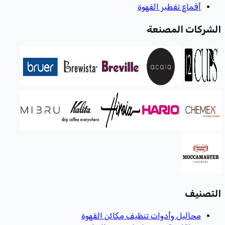
أقماع تقطير القهوة
الشركات المصنعة
التصنيف
محاليل وأدوات تنظيف مكائن القهوة