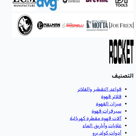
التصنيف
قواعد التقطير والفلاتر
فلاتر قهوة
ميزان القهوة
سيرفرات قهوة
آلات قهوة مقطرة كهربائية
غلايات وأباريق الماء
أدوات كولد برو