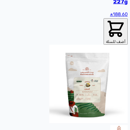
227g
188
.60
أضف للسلة