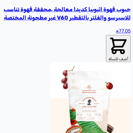
حبوب قهوة اثيوبيا كديدا معالجة ,مجففة قهوة تناسب
للاسبرسو والفلتر بالتقطير V60 غير مطحونة المختصة
بن محصول فاخر 227 جرام
77
.05
أضف للسلة