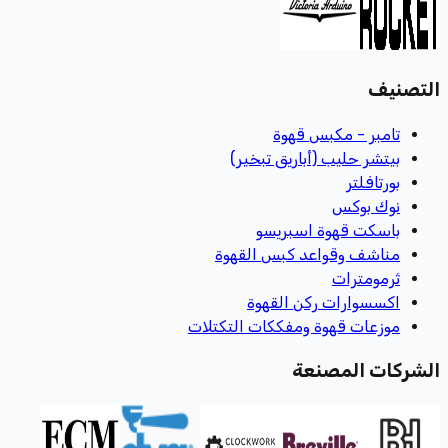
التصنيف
تامبر - مكبس قهوة
بيتشر حليب (أباريق تبخير)
بورتافلتر
نوك بوكس
باسكت قهوة اسبريسو
مناشف وقواعد كبس القهوة
ثرمومترات
اكسسوارات ركن القهوة
موزعات قهوة ومفككات التكتلات
الشركات المصنعة