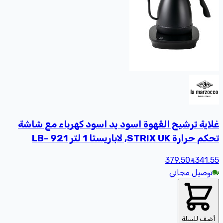
غلاية ترشيح القهوة اسود يد اسود كهرباء مع شاشة
تحكم حرارة STRIX UK, لاباريستا 1 لتر LB- 921
379.50
341
.55
توصيل مجاني
أضف للسلة