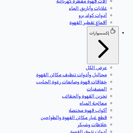
آلات قهوة مقطرة كهربائية
غلايات وأباريق الماء
أدوات كولد برو
أقماع تقطير القهوة
إكسسوارات
عرض الكل
محاليل وأدوات تنظيف مكائن القهوة
خفاقات قهوة وصانعات رغوة الحليب
المصفيات
تخزين القهوة والحقائب
معالجة المياه
أكواب قهوة مختصة
قطع غيار مكائن القهوة والطواحين
خلاطات وشيكر
أدوات تذوق القهوة