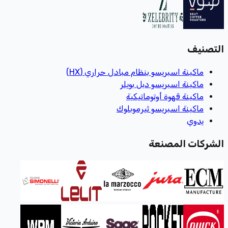
التصنيف
ماكينة اسبريسو بنظام مبادل حراري (HX)
ماكينة اسبريسو دبل بويلر
ماكينة قهوة أوتوماتيكية
ماكينة اسبريسو ثيرموبلوك
يدوي
الشركات المصنعة