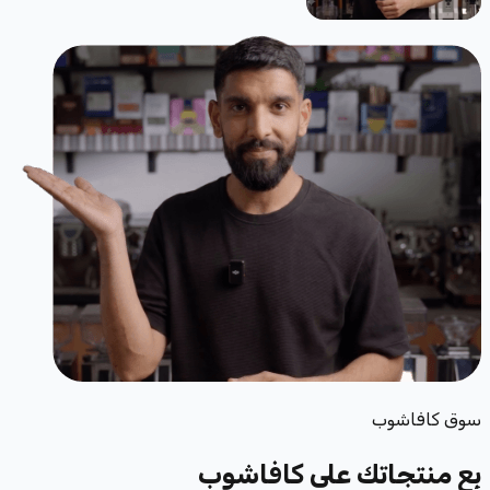
سوق كافاشوب
بِع منتجاتك
على كافاشوب