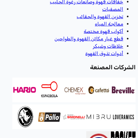
خفاقات قهوة وصانعات رغوة الحليب
المصفيات
تخزين القهوة والحقائب
معالجة المياه
أكواب قهوة مختصة
قطع غيار مكائن القهوة والطواحين
خلاطات وشيكر
أدوات تذوق القهوة
الشركات المصنعة