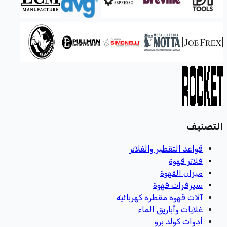
التصنيف
قواعد التقطير والفلاتر
فلاتر قهوة
ميزان القهوة
سيرفرات قهوة
آلات قهوة مقطرة كهربائية
غلايات وأباريق الماء
أدوات كولد برو