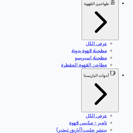
طواحين القهوة
عرض الكل
مطحنة قهوة يدوية
مطحنة اسبريسو
مطاحن القهوة المقطرة
أدوات الباريستا
عرض الكل
تامبر - مكبس قهوة
بيتشر حليب (أباريق تبخير)