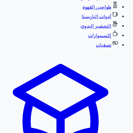
طواحين القهوة
أدوات الباريستا
التحضير اليدوي
إكسسوارات
تصفيات