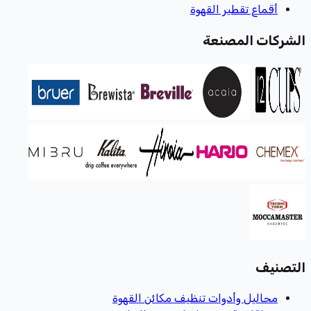
أقماع تقطير القهوة
الشركات المصنعة
التصنيف
محاليل وأدوات تنظيف مكائن القهوة