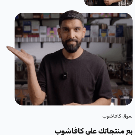
سوق كافاشوب
بِع منتجاتك
على كافاشوب