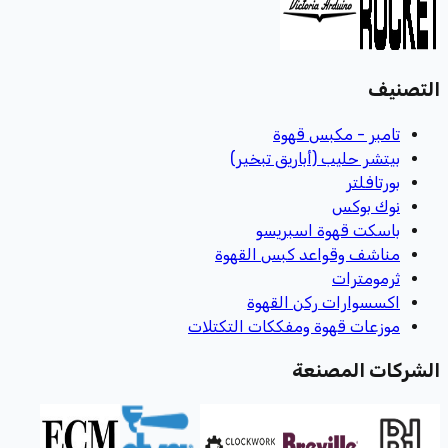
التصنيف
تامبر - مكبس قهوة
بيتشر حليب (أباريق تبخير)
بورتافلتر
نوك بوكس
باسكت قهوة اسبريسو
مناشف وقواعد كبس القهوة
ثرمومترات
اكسسوارات ركن القهوة
موزعات قهوة ومفككات التكتلات
الشركات المصنعة