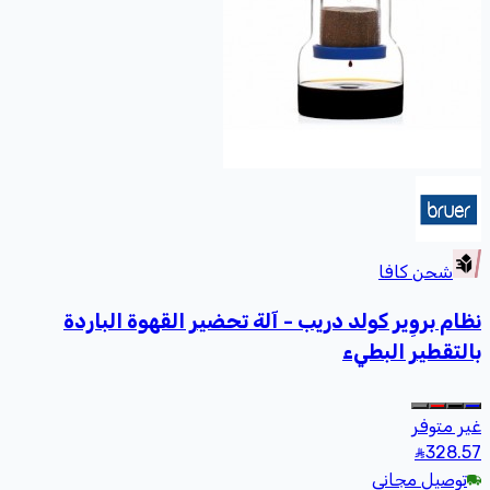
شحن كافا
نظام بروِير كولد دريب - آلة تحضير القهوة الباردة
بالتقطير البطيء
غير متوفر
328
.57
توصيل مجاني