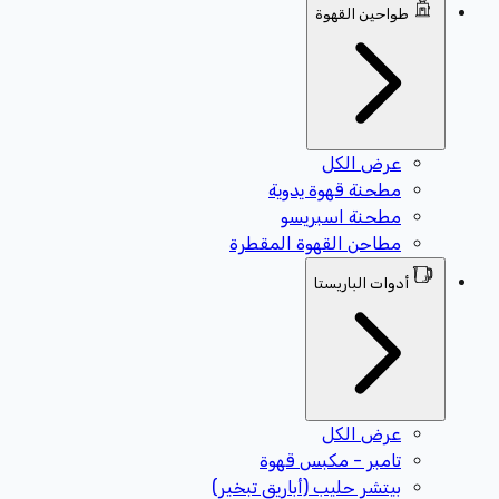
طواحين القهوة
عرض الكل
مطحنة قهوة يدوية
مطحنة اسبريسو
مطاحن القهوة المقطرة
أدوات الباريستا
عرض الكل
تامبر - مكبس قهوة
بيتشر حليب (أباريق تبخير)