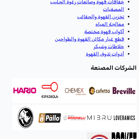
خفاقات قهوة وصانعات رغوة الحليب
المصفيات
تخزين القهوة والحقائب
معالجة المياه
أكواب قهوة مختصة
قطع غيار مكائن القهوة والطواحين
خلاطات وشيكر
أدوات تذوق القهوة
الشركات المصنعة