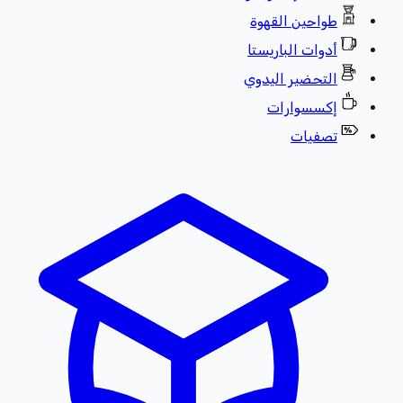
طواحين القهوة
أدوات الباريستا
التحضير اليدوي
إكسسوارات
تصفيات