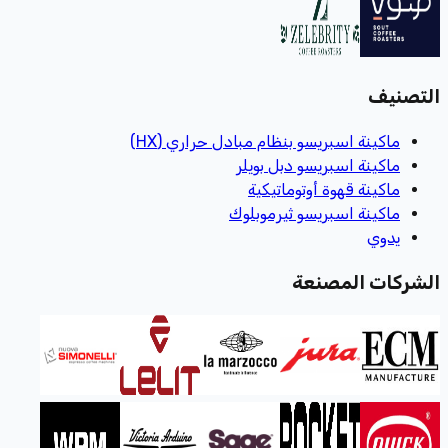
التصنيف
ماكينة اسبريسو بنظام مبادل حراري (HX)
ماكينة اسبريسو دبل بويلر
ماكينة قهوة أوتوماتيكية
ماكينة اسبريسو ثيرموبلوك
يدوي
الشركات المصنعة