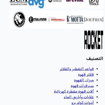
التصنيف
قواعد التقطير والفلاتر
فلاتر قهوة
ميزان القهوة
سيرفرات قهوة
آلات قهوة مقطرة كهربائية
غلايات وأباريق الماء
أدوات كولد برو