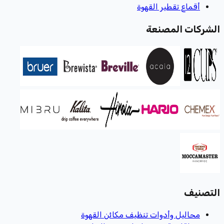
أقماع تقطير القهوة
الشركات المصنعة
التصنيف
محاليل وأدوات تنظيف مكائن القهوة