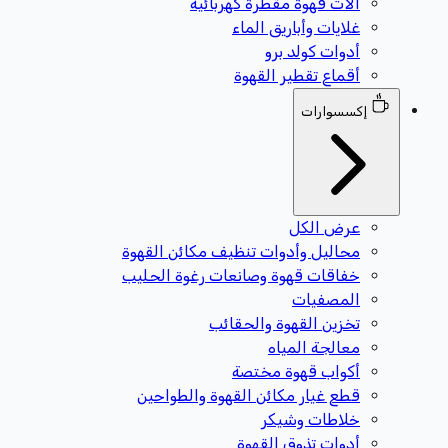
آلات قهوة مقطرة كهربائية
غلايات وأباريق الماء
أدوات كولد برو
أقماع تقطير القهوة
إكسسوارات
عرض الكل
محاليل وأدوات تنظيف مكائن القهوة
خفاقات قهوة وصانعات رغوة الحليب
المصفيات
تخزين القهوة والحقائب
معالجة المياه
أكواب قهوة مختصة
قطع غيار مكائن القهوة والطواحين
خلاطات وشيكر
أدوات تذوق القهوة