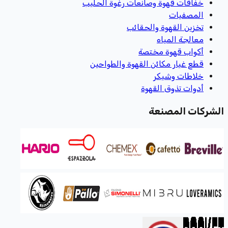
خفاقات قهوة وصانعات رغوة الحليب
المصفيات
تخزين القهوة والحقائب
معالجة المياه
أكواب قهوة مختصة
قطع غيار مكائن القهوة والطواحين
خلاطات وشيكر
أدوات تذوق القهوة
الشركات المصنعة