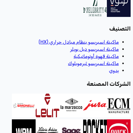
التصنيف
ماكينة اسبريسو بنظام مبادل حراري (HX)
ماكينة اسبريسو دبل بويلر
ماكينة قهوة أوتوماتيكية
ماكينة اسبريسو ثيرموبلوك
يدوي
الشركات المصنعة