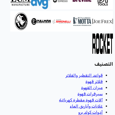
التصنيف
قواعد التقطير والفلاتر
فلاتر قهوة
ميزان القهوة
سيرفرات قهوة
آلات قهوة مقطرة كهربائية
غلايات وأباريق الماء
أدوات كولد برو