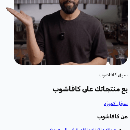
سوق كافاشوب
بِع منتجاتك
على كافاشوب
سجّل كمورّد
عن كافاشوب
صيانة ماكينات القهوة في السعودية