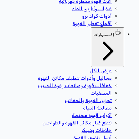
آلات قهوة مقطرة كهربائية
غلايات وأباريق الماء
أدوات كولد برو
أقماع تقطير القهوة
إكسسوارات
عرض الكل
محاليل وأدوات تنظيف مكائن القهوة
خفاقات قهوة وصانعات رغوة الحليب
المصفيات
تخزين القهوة والحقائب
معالجة المياه
أكواب قهوة مختصة
قطع غيار مكائن القهوة والطواحين
خلاطات وشيكر
أدوات تذوق القهوة