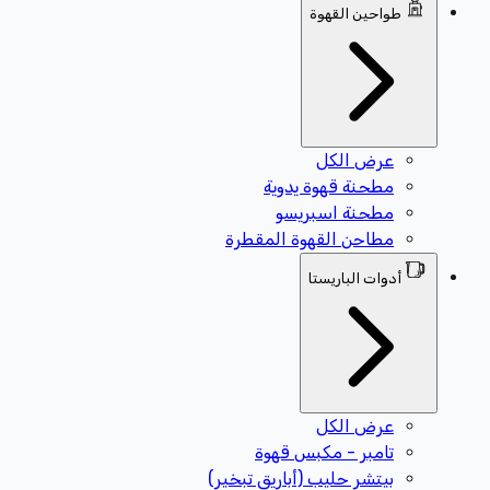
طواحين القهوة
عرض الكل
مطحنة قهوة يدوية
مطحنة اسبريسو
مطاحن القهوة المقطرة
أدوات الباريستا
عرض الكل
تامبر - مكبس قهوة
بيتشر حليب (أباريق تبخير)