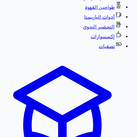
طواحين القهوة
أدوات الباريستا
التحضير اليدوي
إكسسوارات
تصفيات