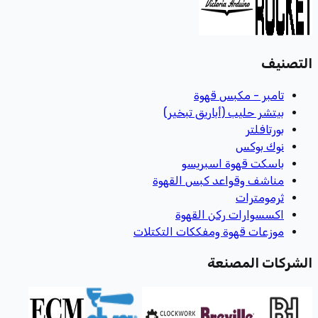
التصنيف
تامبر - مكبس قهوة
بيتشر حليب (أباريق تبخير)
بورتافلتر
نوك بوكس
باسكت قهوة اسبريسو
مناشف وقواعد كبس القهوة
ثرمومترات
اكسسوارات ركن القهوة
موزعات قهوة ومفككات التكتلات
الشركات المصنعة