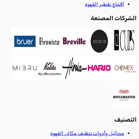
أقماع تقطير القهوة
الشركات المصنعة
التصنيف
محاليل وأدوات تنظيف مكائن القهوة