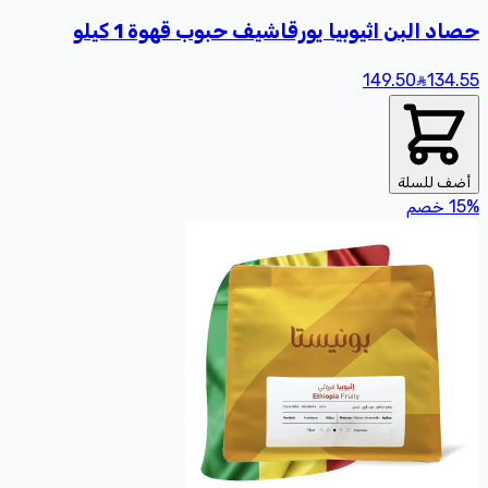
حصاد البن اثيوبيا يورقاشيف حبوب قهوة 1 كيلو
149.50
134
.55
أضف للسلة
%
15
خصم