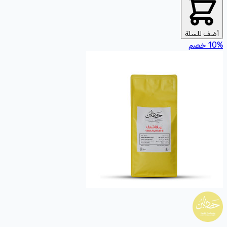
أضف للسلة
%
10
خصم