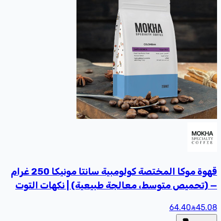
قهوة موكا المختصة كولومبية سانتا مونيكا 250 غرام
— (تحميص متوسط، معالجة طبيعية) | نكهات التوت
الأزرق والعسل
64.40
45
.08