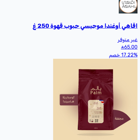
اقاهي أوغندا موجيسي حبوب قهوة 250 غ
غير متوفر
65
.00
%
17.22
خصم