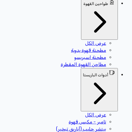
طواحين القهوة
عرض الكل
مطحنة قهوة يدوية
مطحنة اسبريسو
مطاحن القهوة المقطرة
أدوات الباريستا
عرض الكل
تامبر - مكبس قهوة
بيتشر حليب (أباريق تبخير)