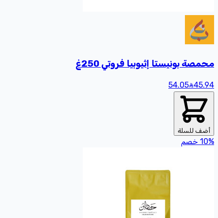
محمصة بونيستا إثيوبيا فروتي 250غ
54.05
45
.94
أضف للسلة
%
10
خصم