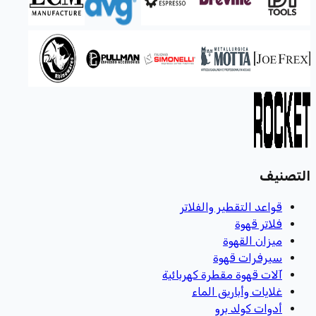
التصنيف
قواعد التقطير والفلاتر
فلاتر قهوة
ميزان القهوة
سيرفرات قهوة
آلات قهوة مقطرة كهربائية
غلايات وأباريق الماء
أدوات كولد برو