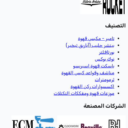
التصنيف
تامبر - مكبس قهوة
بيتشر حليب (أباريق تبخير)
بورتافلتر
نوك بوكس
باسكت قهوة اسبريسو
مناشف وقواعد كبس القهوة
ثرمومترات
اكسسوارات ركن القهوة
موزعات قهوة ومفككات التكتلات
الشركات المصنعة