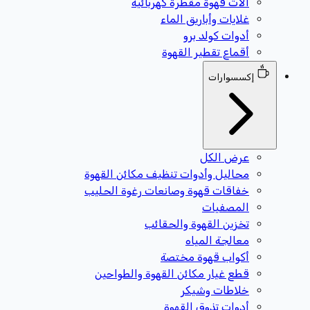
آلات قهوة مقطرة كهربائية
غلايات وأباريق الماء
أدوات كولد برو
أقماع تقطير القهوة
إكسسوارات
عرض الكل
محاليل وأدوات تنظيف مكائن القهوة
خفاقات قهوة وصانعات رغوة الحليب
المصفيات
تخزين القهوة والحقائب
معالجة المياه
أكواب قهوة مختصة
قطع غيار مكائن القهوة والطواحين
خلاطات وشيكر
أدوات تذوق القهوة