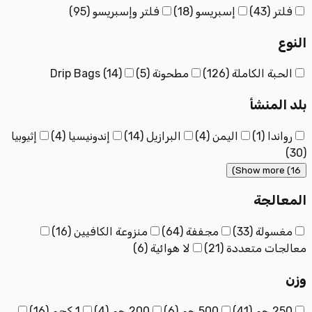
فلتر
(
43
)
إسبريسو
(
18
)
فلتر وإسبريسو
(
95
)
النوع
الحبة الكاملة
(
126
)
مطحونة
(
5
)
)
14
(
Drip Bags
بلد المنشأ
رواندا
(
1
)
اليمن
(
4
)
البرازيل
(
14
)
إندونيسيا
(
4
)
إثيوبيا
)
30
(
Show more (16)
المعالجة
مغسولة
(
33
)
مجففة
(
64
)
منزوعة الكافيين
(
16
)
معالجات متعددة
(
21
)
لا هوائية
(
6
)
وزن
250 جم
(
41
)
500 جم
(
6
)
200 جم
(
4
)
1 كجم
(
16
)