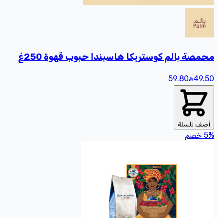
محمصة بالم كوستريكا هاسيندا حبوب قهوة 250غ
59.80
49
.50
أضف للسلة
%
5
خصم