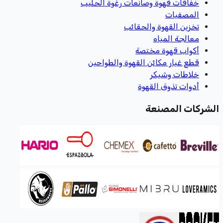
خفاقات قهوة وصانعات رغوة الحليب
المصفيات
تخزين القهوة والحقائب
معالجة المياه
أكواب قهوة مختصة
قطع غيار مكائن القهوة والطواحين
خلاطات وشيكر
أدوات تذوق القهوة
الشركات المصنعة