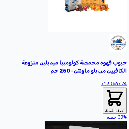
حبوب قهوة محمصة كولومبيا ميديلين منزوعة
الكافيين من بلو ماونتن- 250 جم
71.30
67
.74
أضف للسلة
%
30
خصم