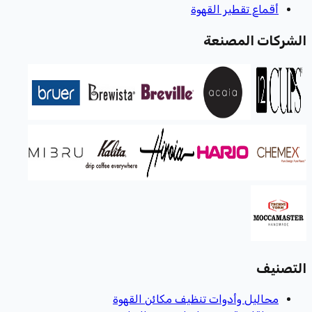
أقماع تقطير القهوة
الشركات المصنعة
التصنيف
محاليل وأدوات تنظيف مكائن القهوة