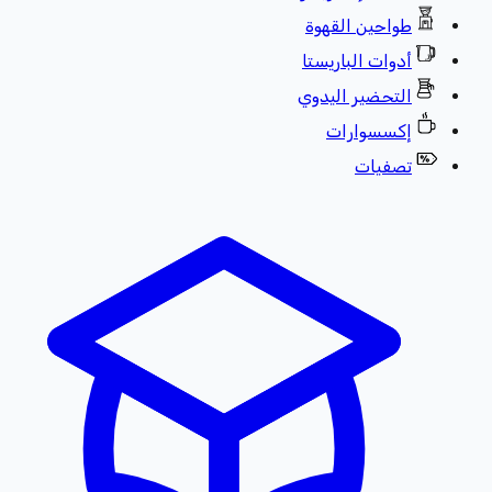
طواحين القهوة
أدوات الباريستا
التحضير اليدوي
إكسسوارات
تصفيات