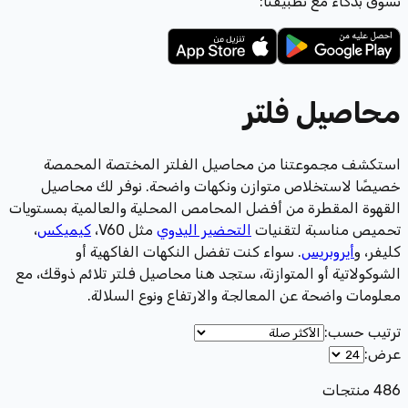
تسوّق بذكاء مع تطبيقنا:
محاصيل فلتر
استكشف مجموعتنا من محاصيل الفلتر المختصة المحمصة
خصيصًا لاستخلاص متوازن ونكهات واضحة. نوفر لك محاصيل
القهوة المقطرة من أفضل المحامص المحلية والعالمية بمستويات
تحميص مناسبة لتقنيات
التحضير اليدوي
مثل V60،
كيميكس
،
كليفر، و
أيروبريس
. سواء كنت تفضل النكهات الفاكهية أو
الشوكولاتية أو المتوازنة، ستجد هنا محاصيل فلتر تلائم ذوقك، مع
معلومات واضحة عن المعالجة والارتفاع ونوع السلالة.
ترتيب حسب
:
عرض
:
486
منتجات