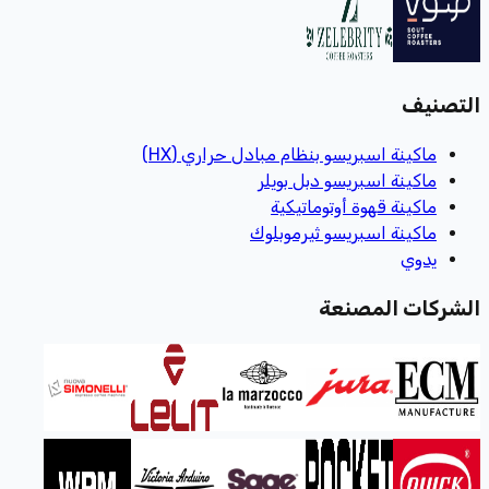
التصنيف
ماكينة اسبريسو بنظام مبادل حراري (HX)
ماكينة اسبريسو دبل بويلر
ماكينة قهوة أوتوماتيكية
ماكينة اسبريسو ثيرموبلوك
يدوي
الشركات المصنعة