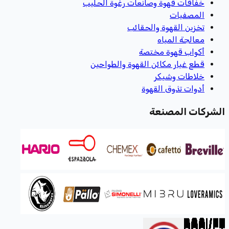
خفاقات قهوة وصانعات رغوة الحليب
المصفيات
تخزين القهوة والحقائب
معالجة المياه
أكواب قهوة مختصة
قطع غيار مكائن القهوة والطواحين
خلاطات وشيكر
أدوات تذوق القهوة
الشركات المصنعة