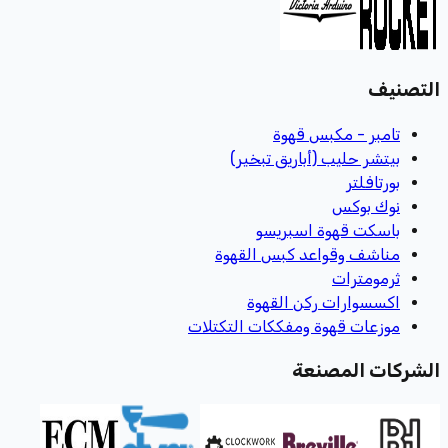
التصنيف
تامبر - مكبس قهوة
بيتشر حليب (أباريق تبخير)
بورتافلتر
نوك بوكس
باسكت قهوة اسبريسو
مناشف وقواعد كبس القهوة
ثرمومترات
اكسسوارات ركن القهوة
موزعات قهوة ومفككات التكتلات
الشركات المصنعة