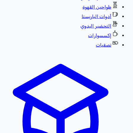
طواحين القهوة
أدوات الباريستا
التحضير اليدوي
إكسسوارات
تصفيات