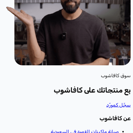
سوق كافاشوب
بِع منتجاتك
على كافاشوب
سجّل كمورّد
عن كافاشوب
صيانة ماكينات القهوة في السعودية