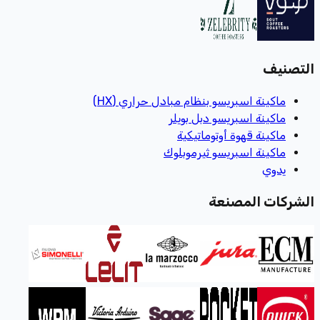
التصنيف
ماكينة اسبريسو بنظام مبادل حراري (HX)
ماكينة اسبريسو دبل بويلر
ماكينة قهوة أوتوماتيكية
ماكينة اسبريسو ثيرموبلوك
يدوي
الشركات المصنعة