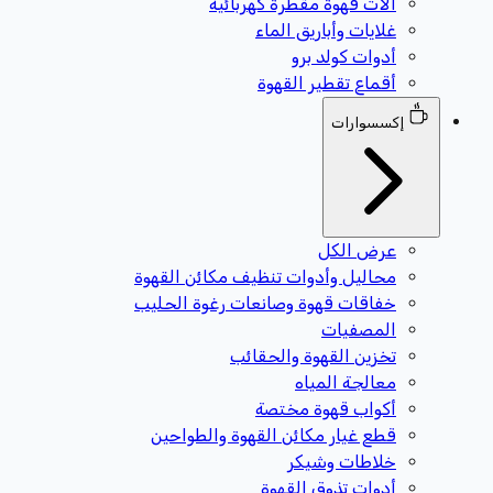
آلات قهوة مقطرة كهربائية
غلايات وأباريق الماء
أدوات كولد برو
أقماع تقطير القهوة
إكسسوارات
عرض الكل
محاليل وأدوات تنظيف مكائن القهوة
خفاقات قهوة وصانعات رغوة الحليب
المصفيات
تخزين القهوة والحقائب
معالجة المياه
أكواب قهوة مختصة
قطع غيار مكائن القهوة والطواحين
خلاطات وشيكر
أدوات تذوق القهوة