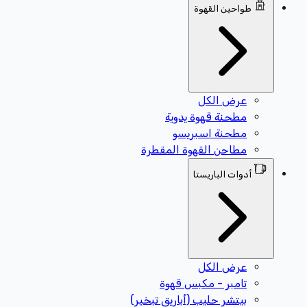
طواحين القهوة
عرض الكل
مطحنة قهوة يدوية
مطحنة اسبريسو
مطاحن القهوة المقطرة
أدوات الباريستا
عرض الكل
تامبر - مكبس قهوة
بيتشر حليب (أباريق تبخير)