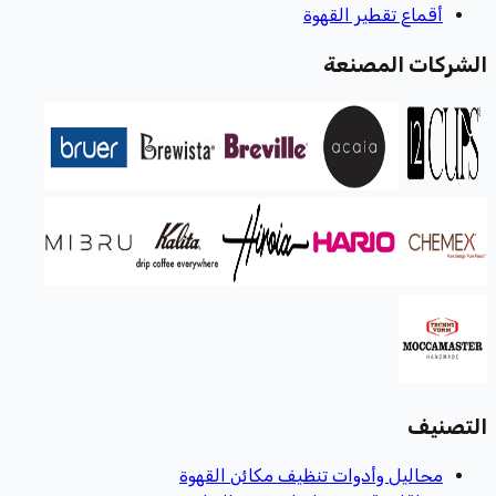
أقماع تقطير القهوة
الشركات المصنعة
التصنيف
محاليل وأدوات تنظيف مكائن القهوة