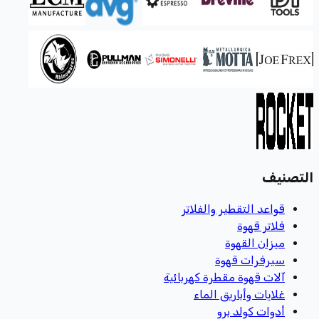
التصنيف
قواعد التقطير والفلاتر
فلاتر قهوة
ميزان القهوة
سيرفرات قهوة
آلات قهوة مقطرة كهربائية
غلايات وأباريق الماء
أدوات كولد برو