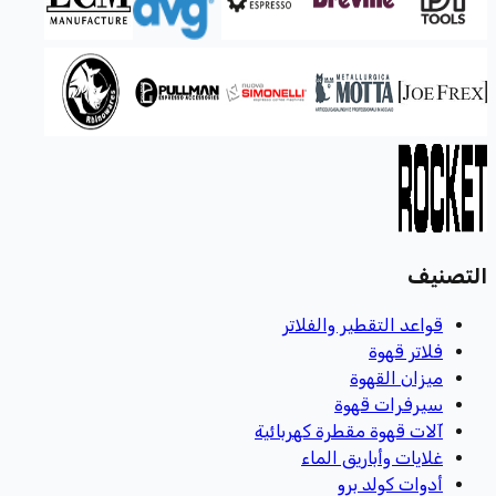
التصنيف
قواعد التقطير والفلاتر
فلاتر قهوة
ميزان القهوة
سيرفرات قهوة
آلات قهوة مقطرة كهربائية
غلايات وأباريق الماء
أدوات كولد برو