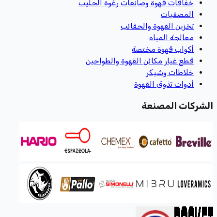
خفاقات قهوة وصانعات رغوة الحليب
المصفيات
تخزين القهوة والحقائب
معالجة المياه
أكواب قهوة مختصة
قطع غيار مكائن القهوة والطواحين
خلاطات وشيكر
أدوات تذوق القهوة
الشركات المصنعة