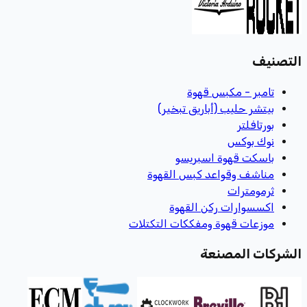
التصنيف
تامبر - مكبس قهوة
بيتشر حليب (أباريق تبخير)
بورتافلتر
نوك بوكس
باسكت قهوة اسبريسو
مناشف وقواعد كبس القهوة
ثرمومترات
اكسسوارات ركن القهوة
موزعات قهوة ومفككات التكتلات
الشركات المصنعة