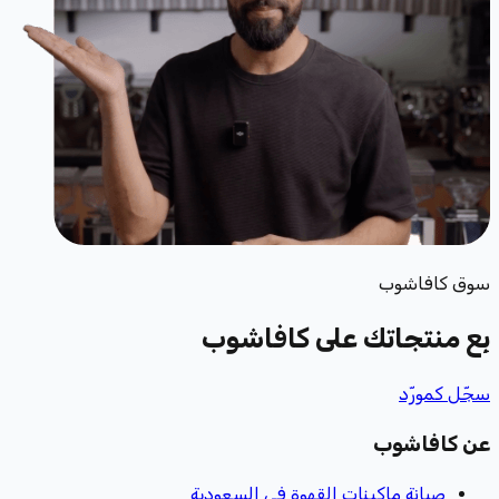
سوق كافاشوب
بِع منتجاتك
على كافاشوب
سجّل كمورّد
عن كافاشوب
صيانة ماكينات القهوة في السعودية