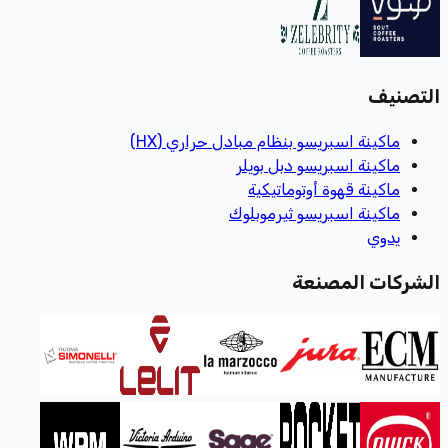
التصنيف
ماكينة اسبريسو بنظام مبادل حراري (HX)
ماكينة اسبريسو دبل بويلر
ماكينة قهوة أوتوماتيكية
ماكينة اسبريسو ثيرموبلوك
يدوي
الشركات المصنعة