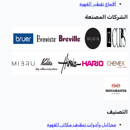
أقماع تقطير القهوة
الشركات المصنعة
التصنيف
محاليل وأدوات تنظيف مكائن القهوة