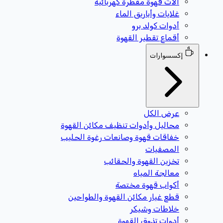
آلات قهوة مقطرة كهربائية
غلايات وأباريق الماء
أدوات كولد برو
أقماع تقطير القهوة
إكسسوارات
عرض الكل
محاليل وأدوات تنظيف مكائن القهوة
خفاقات قهوة وصانعات رغوة الحليب
المصفيات
تخزين القهوة والحقائب
معالجة المياه
أكواب قهوة مختصة
قطع غيار مكائن القهوة والطواحين
خلاطات وشيكر
أدوات تذوق القهوة