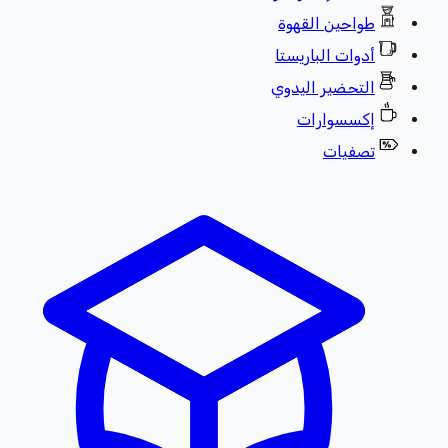
طواحين القهوة
أدوات الباريستا
التحضير اليدوي
إكسسوارات
تصفيات