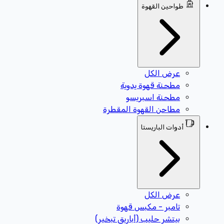
طواحين القهوة
عرض الكل
مطحنة قهوة يدوية
مطحنة اسبريسو
مطاحن القهوة المقطرة
أدوات الباريستا
عرض الكل
تامبر - مكبس قهوة
بيتشر حليب (أباريق تبخير)