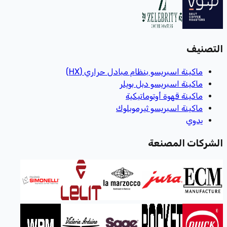
التصنيف
ماكينة اسبريسو بنظام مبادل حراري (HX)
ماكينة اسبريسو دبل بويلر
ماكينة قهوة أوتوماتيكية
ماكينة اسبريسو ثيرموبلوك
يدوي
الشركات المصنعة