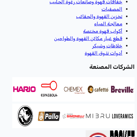
خفاقات قهوة وصانعات رغوة الحليب
المصفيات
تخزين القهوة والحقائب
معالجة المياه
أكواب قهوة مختصة
قطع غيار مكائن القهوة والطواحين
خلاطات وشيكر
أدوات تذوق القهوة
الشركات المصنعة