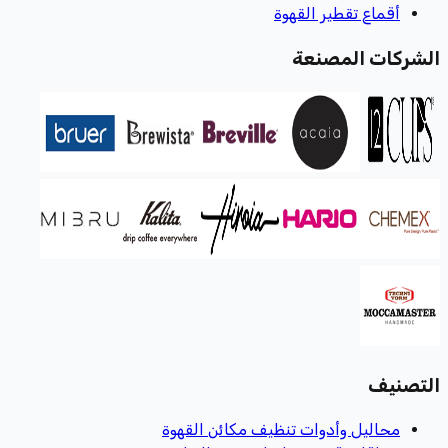
أقماع تقطير القهوة
الشركات المصنعة
التصنيف
محاليل وأدوات تنظيف مكائن القهوة