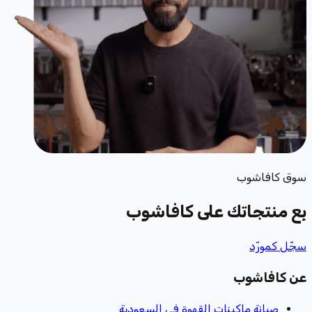
سوق كافاشوب
بِع منتجاتك
على كافاشوب
سجّل كمورّد
عن كافاشوب
صيانة ماكينات القهوة في السعودية