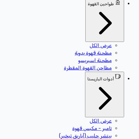
طواحين القهوة
عرض الكل
مطحنة قهوة يدوية
مطحنة اسبريسو
مطاحن القهوة المقطرة
أدوات الباريستا
عرض الكل
تامبر - مكبس قهوة
بيتشر حليب (أباريق تبخير)