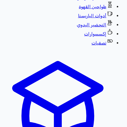
طواحين القهوة
أدوات الباريستا
التحضير اليدوي
إكسسوارات
تصفيات