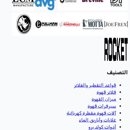
التصنيف
قواعد التقطير والفلاتر
فلاتر قهوة
ميزان القهوة
سيرفرات قهوة
آلات قهوة مقطرة كهربائية
غلايات وأباريق الماء
أدوات كولد برو