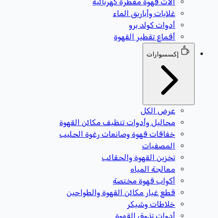
آلات قهوة مقطرة كهربائية
غلايات وأباريق الماء
أدوات كولد برو
أقماع تقطير القهوة
إكسسوارات
عرض الكل
محاليل وأدوات تنظيف مكائن القهوة
خفاقات قهوة وصانعات رغوة الحليب
المصفيات
تخزين القهوة والحقائب
معالجة المياه
أكواب قهوة مختصة
قطع غيار مكائن القهوة والطواحين
خلاطات وشيكر
أدوات تذوق القهوة