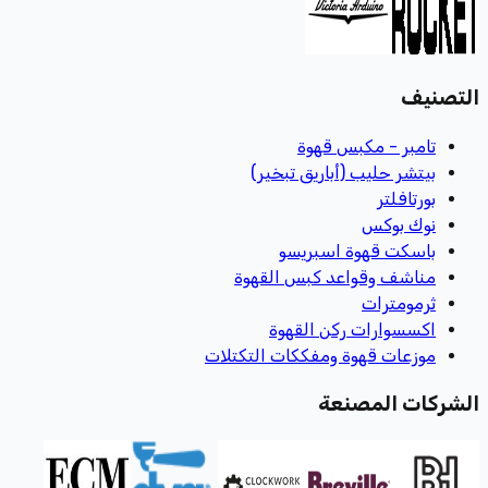
التصنيف
تامبر - مكبس قهوة
بيتشر حليب (أباريق تبخير)
بورتافلتر
نوك بوكس
باسكت قهوة اسبريسو
مناشف وقواعد كبس القهوة
ثرمومترات
اكسسوارات ركن القهوة
موزعات قهوة ومفككات التكتلات
الشركات المصنعة