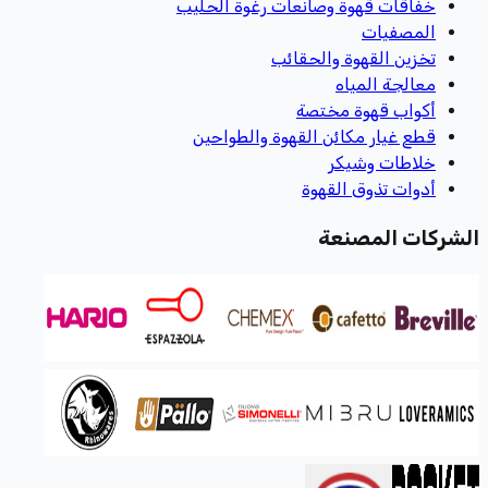
خفاقات قهوة وصانعات رغوة الحليب
المصفيات
تخزين القهوة والحقائب
معالجة المياه
أكواب قهوة مختصة
قطع غيار مكائن القهوة والطواحين
خلاطات وشيكر
أدوات تذوق القهوة
الشركات المصنعة