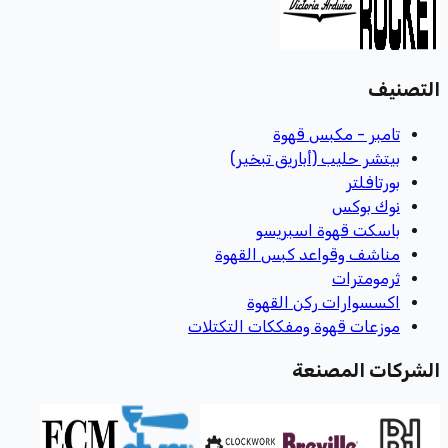
التصنيف
تامبر - مكبس قهوة
بيتشر حليب (أباريق تبخير)
بورتافلتر
نوك بوكس
باسكت قهوة اسبريسو
مناشف وقواعد كبس القهوة
ثرمومترات
اكسسوارات ركن القهوة
موزعات قهوة ومفككات التكتلات
الشركات المصنعة