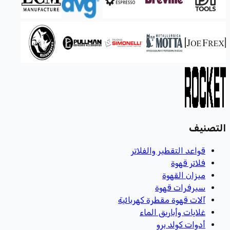
التصنيف
قواعد التقطير والفلاتر
فلاتر قهوة
ميزان القهوة
سيرفرات قهوة
آلات قهوة مقطرة كهربائية
غلايات وأباريق الماء
أدوات كولد برو