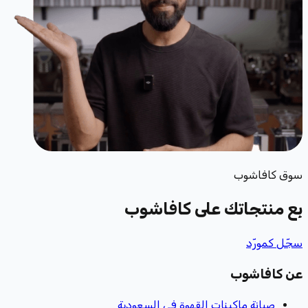
سوق كافاشوب
بِع منتجاتك
على كافاشوب
سجّل كمورّد
عن كافاشوب
صيانة ماكينات القهوة في السعودية