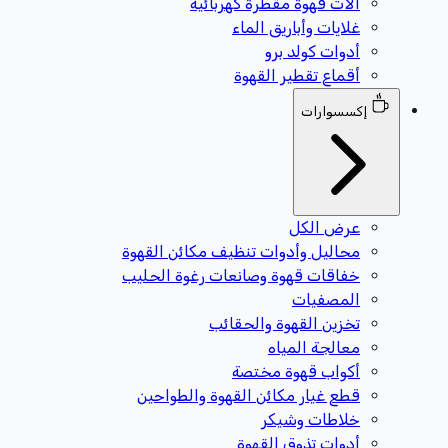
آلات قهوة مقطرة كهربائية
غلايات وأباريق الماء
أدوات كولد برو
أقماع تقطير القهوة
إكسسوارات
عرض الكل
محاليل وأدوات تنظيف مكائن القهوة
خفاقات قهوة وصانعات رغوة الحليب
المصفيات
تخزين القهوة والحقائب
معالجة المياه
أكواب قهوة مختصة
قطع غيار مكائن القهوة والطواحين
خلاطات وشيكر
أدوات تذوق القهوة