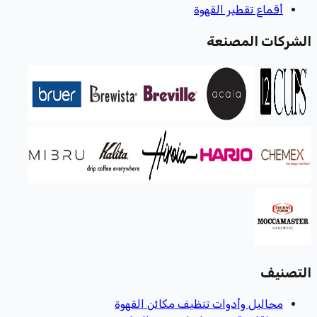
أقماع تقطير القهوة
الشركات المصنعة
التصنيف
محاليل وأدوات تنظيف مكائن القهوة