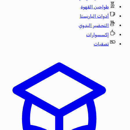
طواحين القهوة
أدوات الباريستا
التحضير اليدوي
إكسسوارات
تصفيات