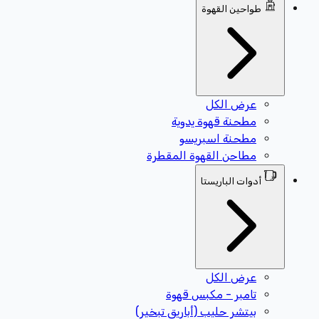
طواحين القهوة
عرض الكل
مطحنة قهوة يدوية
مطحنة اسبريسو
مطاحن القهوة المقطرة
أدوات الباريستا
عرض الكل
تامبر - مكبس قهوة
بيتشر حليب (أباريق تبخير)