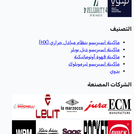
التصنيف
ماكينة اسبريسو بنظام مبادل حراري (HX)
ماكينة اسبريسو دبل بويلر
ماكينة قهوة أوتوماتيكية
ماكينة اسبريسو ثيرموبلوك
يدوي
الشركات المصنعة