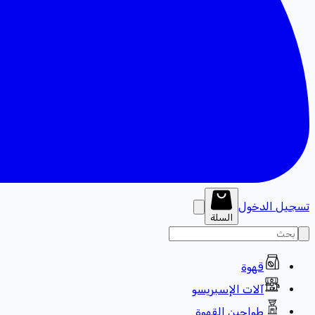
تسجيل الدخول
السلة
قهوة
آلات الإسبريسو
طواحين القهوة