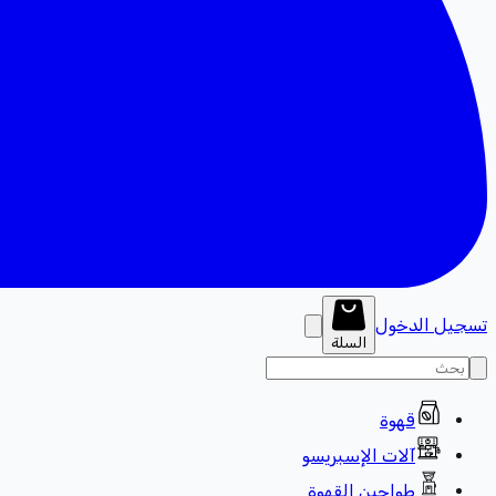
تسجيل الدخول
السلة
قهوة
آلات الإسبريسو
طواحين القهوة