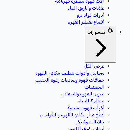
آلات قهوة مقطرة كهربائية
غلايات وأباريق الماء
أدوات كولد برو
أقماع تقطير القهوة
إكسسوارات
عرض الكل
محاليل وأدوات تنظيف مكائن القهوة
خفاقات قهوة وصانعات رغوة الحليب
المصفيات
تخزين القهوة والحقائب
معالجة المياه
أكواب قهوة مختصة
قطع غيار مكائن القهوة والطواحين
خلاطات وشيكر
أدوات تذوق القهوة