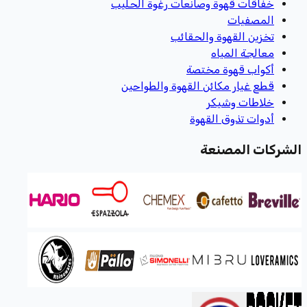
خفاقات قهوة وصانعات رغوة الحليب
المصفيات
تخزين القهوة والحقائب
معالجة المياه
أكواب قهوة مختصة
قطع غيار مكائن القهوة والطواحين
خلاطات وشيكر
أدوات تذوق القهوة
الشركات المصنعة