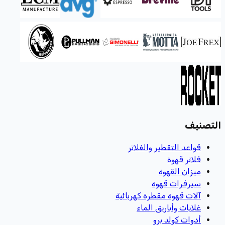
التصنيف
قواعد التقطير والفلاتر
فلاتر قهوة
ميزان القهوة
سيرفرات قهوة
آلات قهوة مقطرة كهربائية
غلايات وأباريق الماء
أدوات كولد برو