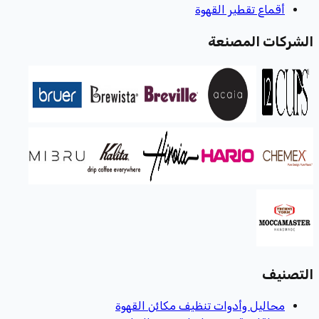
أقماع تقطير القهوة
الشركات المصنعة
التصنيف
محاليل وأدوات تنظيف مكائن القهوة