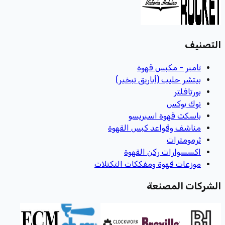
التصنيف
تامبر - مكبس قهوة
بيتشر حليب (أباريق تبخير)
بورتافلتر
نوك بوكس
باسكت قهوة اسبريسو
مناشف وقواعد كبس القهوة
ثرمومترات
اكسسوارات ركن القهوة
موزعات قهوة ومفككات التكتلات
الشركات المصنعة