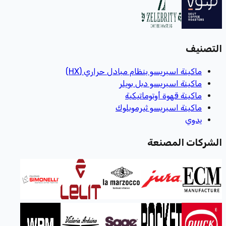
التصنيف
ماكينة اسبريسو بنظام مبادل حراري (HX)
ماكينة اسبريسو دبل بويلر
ماكينة قهوة أوتوماتيكية
ماكينة اسبريسو ثيرموبلوك
يدوي
الشركات المصنعة