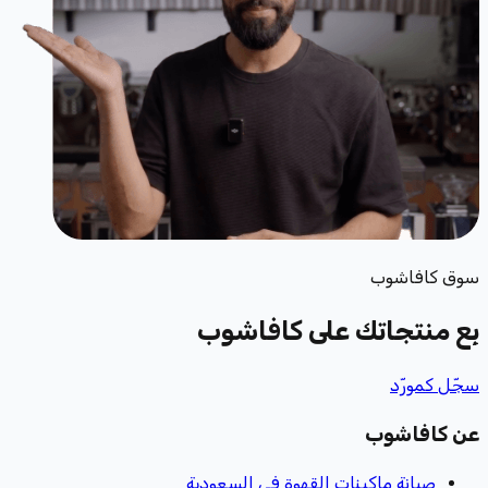
سوق كافاشوب
بِع منتجاتك
على كافاشوب
سجّل كمورّد
عن كافاشوب
صيانة ماكينات القهوة في السعودية