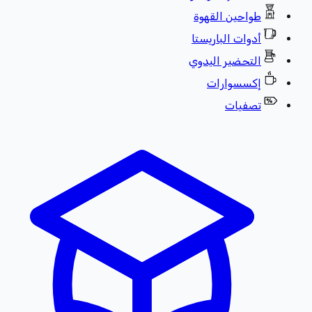
طواحين القهوة
أدوات الباريستا
التحضير اليدوي
إكسسوارات
تصفيات