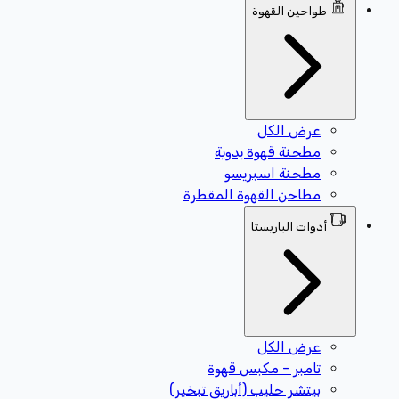
طواحين القهوة
عرض الكل
مطحنة قهوة يدوية
مطحنة اسبريسو
مطاحن القهوة المقطرة
أدوات الباريستا
عرض الكل
تامبر - مكبس قهوة
بيتشر حليب (أباريق تبخير)