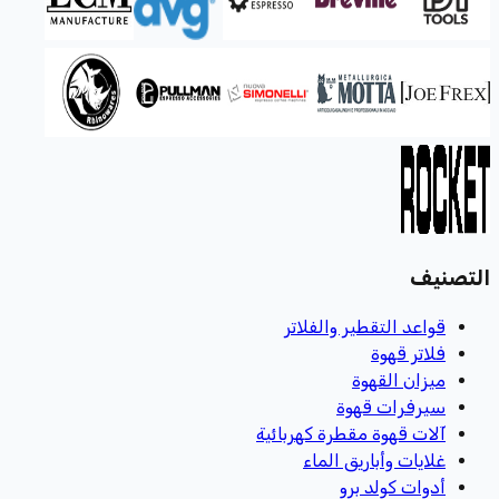
التصنيف
قواعد التقطير والفلاتر
فلاتر قهوة
ميزان القهوة
سيرفرات قهوة
آلات قهوة مقطرة كهربائية
غلايات وأباريق الماء
أدوات كولد برو