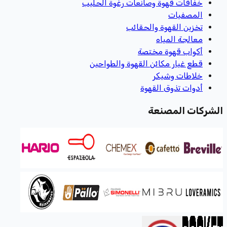
خفاقات قهوة وصانعات رغوة الحليب
المصفيات
تخزين القهوة والحقائب
معالجة المياه
أكواب قهوة مختصة
قطع غيار مكائن القهوة والطواحين
خلاطات وشيكر
أدوات تذوق القهوة
الشركات المصنعة