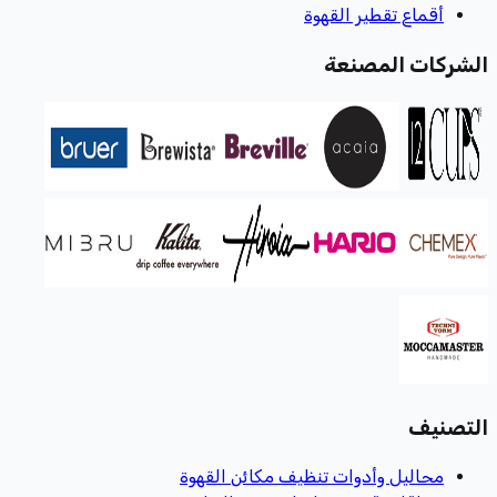
أقماع تقطير القهوة
الشركات المصنعة
التصنيف
محاليل وأدوات تنظيف مكائن القهوة