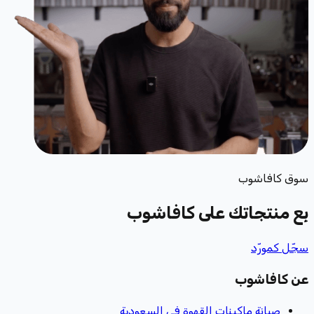
سوق كافاشوب
بِع منتجاتك
على كافاشوب
سجّل كمورّد
عن كافاشوب
صيانة ماكينات القهوة في السعودية