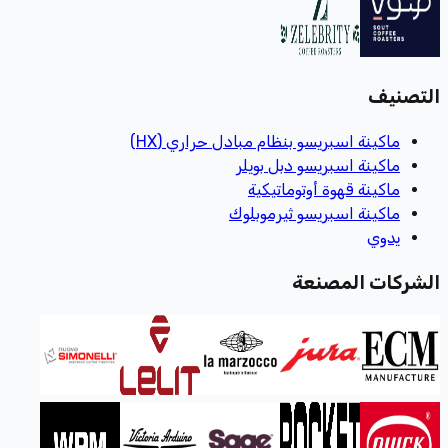
التصنيف
ماكينة اسبريسو بنظام مبادل حراري (HX)
ماكينة اسبريسو دبل بويلر
ماكينة قهوة أوتوماتيكية
ماكينة اسبريسو ثيرموبلوك
يدوي
الشركات المصنعة