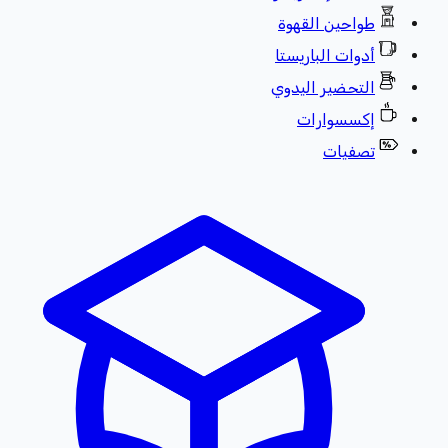
طواحين القهوة
أدوات الباريستا
التحضير اليدوي
إكسسوارات
تصفيات