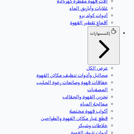
آلات قهوة مقطرة كهربائية
غلايات وأباريق الماء
أدوات كولد برو
أقماع تقطير القهوة
إكسسوارات
عرض الكل
محاليل وأدوات تنظيف مكائن القهوة
خفاقات قهوة وصانعات رغوة الحليب
المصفيات
تخزين القهوة والحقائب
معالجة المياه
أكواب قهوة مختصة
قطع غيار مكائن القهوة والطواحين
خلاطات وشيكر
أدوات تذوق القهوة