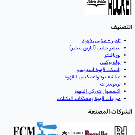
التصنيف
تامبر - مكبس قهوة
بيتشر حليب (أباريق تبخير)
بورتافلتر
نوك بوكس
باسكت قهوة اسبريسو
مناشف وقواعد كبس القهوة
ثرمومترات
اكسسوارات ركن القهوة
موزعات قهوة ومفككات التكتلات
الشركات المصنعة