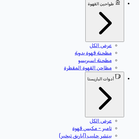
طواحين القهوة
عرض الكل
مطحنة قهوة يدوية
مطحنة اسبريسو
مطاحن القهوة المقطرة
أدوات الباريستا
عرض الكل
تامبر - مكبس قهوة
بيتشر حليب (أباريق تبخير)