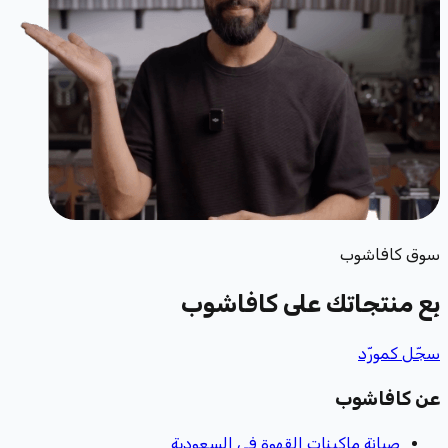
سوق كافاشوب
بِع منتجاتك
على كافاشوب
سجّل كمورّد
عن كافاشوب
صيانة ماكينات القهوة في السعودية