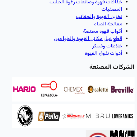
خفاقات قهوة وصانعات رغوة الحليب
المصفيات
تخزين القهوة والحقائب
معالجة المياه
أكواب قهوة مختصة
قطع غيار مكائن القهوة والطواحين
خلاطات وشيكر
أدوات تذوق القهوة
الشركات المصنعة