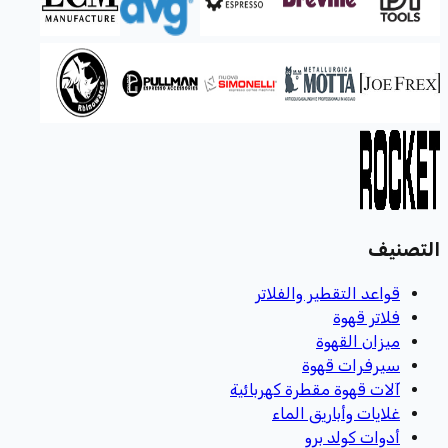
التصنيف
قواعد التقطير والفلاتر
فلاتر قهوة
ميزان القهوة
سيرفرات قهوة
آلات قهوة مقطرة كهربائية
غلايات وأباريق الماء
أدوات كولد برو