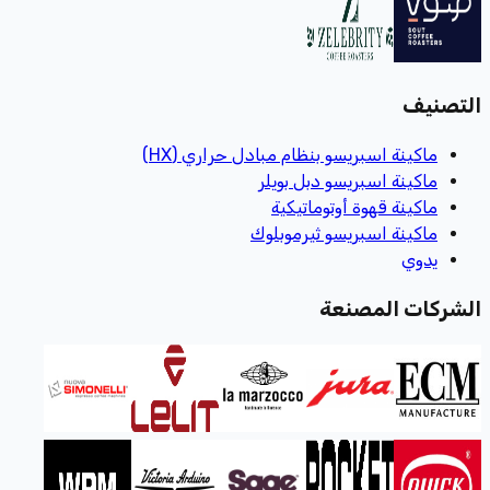
التصنيف
ماكينة اسبريسو بنظام مبادل حراري (HX)
ماكينة اسبريسو دبل بويلر
ماكينة قهوة أوتوماتيكية
ماكينة اسبريسو ثيرموبلوك
يدوي
الشركات المصنعة