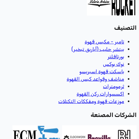
التصنيف
تامبر - مكبس قهوة
بيتشر حليب (أباريق تبخير)
بورتافلتر
نوك بوكس
باسكت قهوة اسبريسو
مناشف وقواعد كبس القهوة
ثرمومترات
اكسسوارات ركن القهوة
موزعات قهوة ومفككات التكتلات
الشركات المصنعة