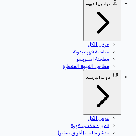
طواحين القهوة
عرض الكل
مطحنة قهوة يدوية
مطحنة اسبريسو
مطاحن القهوة المقطرة
أدوات الباريستا
عرض الكل
تامبر - مكبس قهوة
بيتشر حليب (أباريق تبخير)