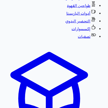
طواحين القهوة
أدوات الباريستا
التحضير اليدوي
إكسسوارات
تصفيات