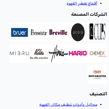
أقماع تقطير القهوة
الشركات المصنعة
التصنيف
محاليل وأدوات تنظيف مكائن القهوة