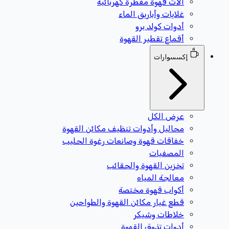
آلات قهوة مقطرة كهربائية
غلايات وأباريق الماء
أدوات كولد برو
أقماع تقطير القهوة
إكسسوارات
عرض الكل
محاليل وأدوات تنظيف مكائن القهوة
خفاقات قهوة وصانعات رغوة الحليب
المصفيات
تخزين القهوة والحقائب
معالجة المياه
أكواب قهوة مختصة
قطع غيار مكائن القهوة والطواحين
خلاطات وشيكر
أدوات تذوق القهوة