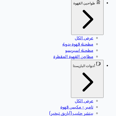
طواحين القهوة
عرض الكل
مطحنة قهوة يدوية
مطحنة اسبريسو
مطاحن القهوة المقطرة
أدوات الباريستا
عرض الكل
تامبر - مكبس قهوة
بيتشر حليب (أباريق تبخير)