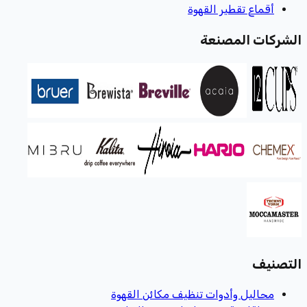
أقماع تقطير القهوة
الشركات المصنعة
التصنيف
محاليل وأدوات تنظيف مكائن القهوة