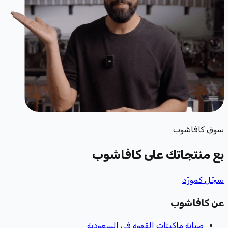
سوق كافاشوب
بِع منتجاتك
على كافاشوب
سجّل كمورّد
عن كافاشوب
صيانة ماكينات القهوة في السعودية