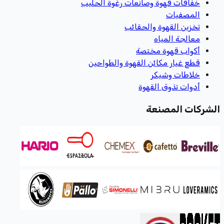
خفاقات قهوة وصانعات رغوة الحليب
المصفيات
تخزين القهوة والحقائب
معالجة المياه
أكواب قهوة مختصة
قطع غيار مكائن القهوة والطواحين
خلاطات وشيكر
أدوات تذوق القهوة
الشركات المصنعة