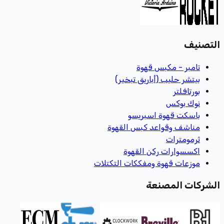
التصنيف
تامبر - مكبس قهوة
بيتشر حليب (أباريق تبخير)
بورتافلتر
نوك بوكس
باسكت قهوة اسبريسو
مناشف وقواعد كبس القهوة
ثرمومترات
اكسسوارات ركن القهوة
موزعات قهوة ومفككات التكتلات
الشركات المصنعة