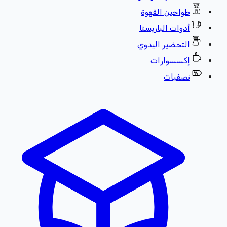
طواحين القهوة
أدوات الباريستا
التحضير اليدوي
إكسسوارات
تصفيات