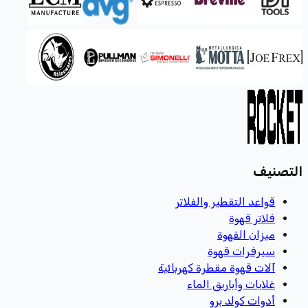
التصنيف
قواعد التقطير والفلاتر
فلاتر قهوة
ميزان القهوة
سيرفرات قهوة
آلات قهوة مقطرة كهربائية
غلايات وأباريق الماء
أدوات كولد برو