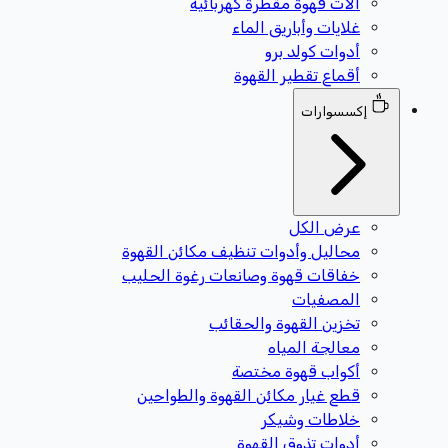
آلات قهوة مقطرة كهربائية
غلايات وأباريق الماء
أدوات كولد برو
أقماع تقطير القهوة
إكسسوارات
عرض الكل
محاليل وأدوات تنظيف مكائن القهوة
خفاقات قهوة وصانعات رغوة الحليب
المصفيات
تخزين القهوة والحقائب
معالجة المياه
أكواب قهوة مختصة
قطع غيار مكائن القهوة والطواحين
خلاطات وشيكر
أدوات تذوق القهوة