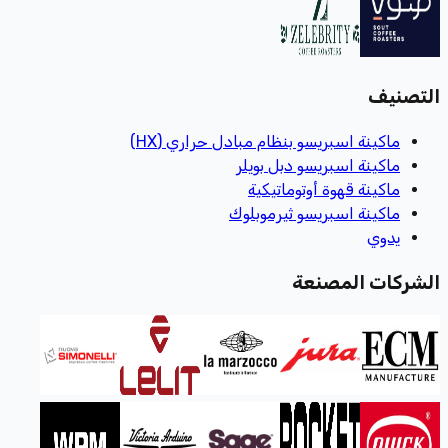
التصنيف
ماكينة اسبريسو بنظام مبادل حراري (HX)
ماكينة اسبريسو دبل بويلر
ماكينة قهوة أوتوماتيكية
ماكينة اسبريسو ثيرموبلوك
يدوي
الشركات المصنعة