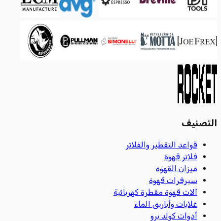
التصنيف
قواعد التقطير والفلاتر
فلاتر قهوة
ميزان القهوة
سيرفرات قهوة
آلات قهوة مقطرة كهربائية
غلايات وأباريق الماء
أدوات كولد برو