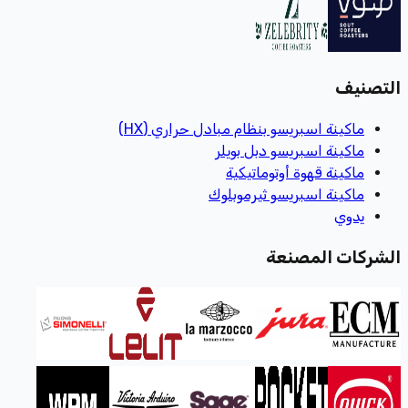
التصنيف
ماكينة اسبريسو بنظام مبادل حراري (HX)
ماكينة اسبريسو دبل بويلر
ماكينة قهوة أوتوماتيكية
ماكينة اسبريسو ثيرموبلوك
يدوي
الشركات المصنعة