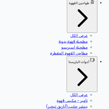
طواحين القهوة
عرض الكل
مطحنة قهوة يدوية
مطحنة اسبريسو
مطاحن القهوة المقطرة
أدوات الباريستا
عرض الكل
تامبر - مكبس قهوة
بيتشر حليب (أباريق تبخير)