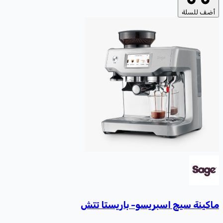
أضف للسلة
ماكينة سيج اسبريسو- باريستا تتش