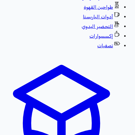
طواحين القهوة
أدوات الباريستا
التحضير اليدوي
إكسسوارات
تصفيات