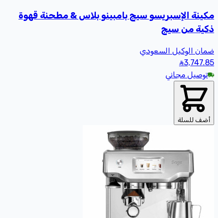
مكينة الإسبريسو سيج بامبينو بلاس & مطحنة قهوة
ذكية من سيج
ضمان الوكيل السعودي
3,747
.85
توصيل مجاني
أضف للسلة