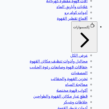
آلات قهوة مقطرة كهربائية
غلايات وأباريق الماء
أدوات كولد برو
أقماع تقطير القهوة
إكسسوارات
عرض الكل
محاليل وأدوات تنظيف مكائن القهوة
خفاقات قهوة وصانعات رغوة الحليب
المصفيات
تخزين القهوة والحقائب
معالجة المياه
أكواب قهوة مختصة
قطع غيار مكائن القهوة والطواحين
خلاطات وشيكر
أدوات تذوق القهوة