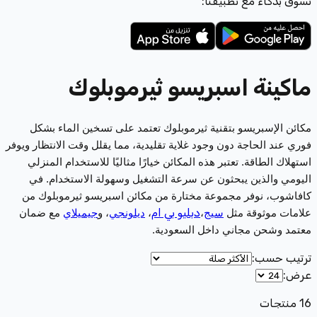
تسوّق بذكاء مع تطبيقنا:
ماكينة اسبريسو ثيرموبلوك
مكائن الإسبريسو بتقنية ثيرموبلوك تعتمد على تسخين الماء بشكل
فوري عند الحاجة دون وجود غلاية تقليدية، مما يقلل وقت الانتظار ويوفر
استهلاك الطاقة. تعتبر هذه المكائن خيارًا مثاليًا للاستخدام المنزلي
اليومي والذين يبحثون عن سرعة التشغيل وسهولة الاستخدام. في
كافاشوب، نوفر مجموعة مختارة من مكائن اسبريسو ثيرموبلوك من
دبليو بي ام
علامات موثوقة مثل
سيج
،
،
ديلونجي
، و
جيميلاي
مع ضمان
معتمد وشحن مجاني داخل السعودية.
ترتيب حسب
:
عرض
:
16
منتجات