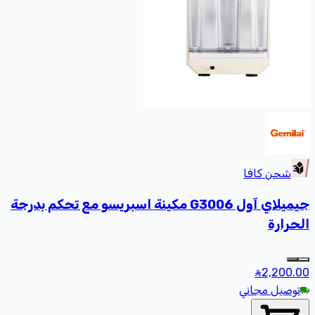
شحن كافا
جيميلاي آول G3006 مكينة اسبريسو مع تحكم بدرجة
الحرارة
2,200
.00
توصيل مجاني