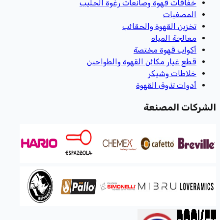
خفاقات قهوة وصانعات رغوة الحليب
المصفيات
تخزين القهوة والحقائب
معالجة المياه
أكواب قهوة مختصة
قطع غيار مكائن القهوة والطواحين
خلاطات وشيكر
أدوات تذوق القهوة
الشركات المصنعة