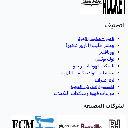
التصنيف
تامبر - مكبس قهوة
بيتشر حليب (أباريق تبخير)
بورتافلتر
نوك بوكس
باسكت قهوة اسبريسو
مناشف وقواعد كبس القهوة
ثرمومترات
اكسسوارات ركن القهوة
موزعات قهوة ومفككات التكتلات
الشركات المصنعة