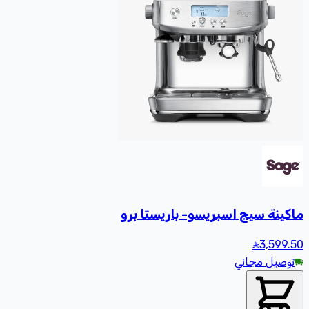
ماكينة سيج اسبريسو- باريستا برو
3,599
.50
توصيل مجاني