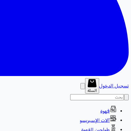
تسجيل الدخول
السلة
قهوة
آلات الإسبريسو
طواحين القهوة