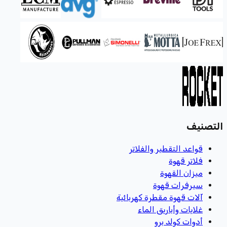
التصنيف
قواعد التقطير والفلاتر
فلاتر قهوة
ميزان القهوة
سيرفرات قهوة
آلات قهوة مقطرة كهربائية
غلايات وأباريق الماء
أدوات كولد برو