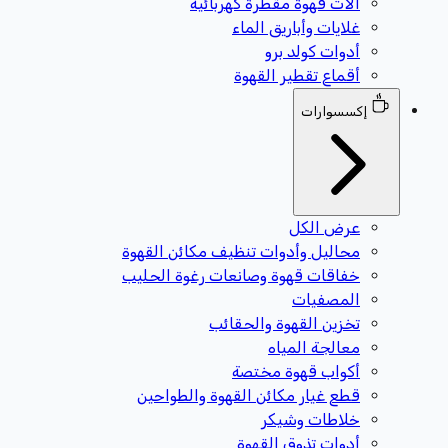
آلات قهوة مقطرة كهربائية
غلايات وأباريق الماء
أدوات كولد برو
أقماع تقطير القهوة
إكسسوارات
عرض الكل
محاليل وأدوات تنظيف مكائن القهوة
خفاقات قهوة وصانعات رغوة الحليب
المصفيات
تخزين القهوة والحقائب
معالجة المياه
أكواب قهوة مختصة
قطع غيار مكائن القهوة والطواحين
خلاطات وشيكر
أدوات تذوق القهوة