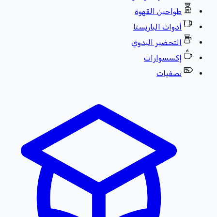
طواحين القهوة
أدوات الباريستا
التحضير اليدوي
إكسسوارات
تصفيات