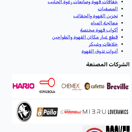
خفاقات قهوة وصانعات رغوة الحليب
المصفيات
تخزين القهوة والحقائب
معالجة المياه
أكواب قهوة مختصة
قطع غيار مكائن القهوة والطواحين
خلاطات وشيكر
أدوات تذوق القهوة
الشركات المصنعة