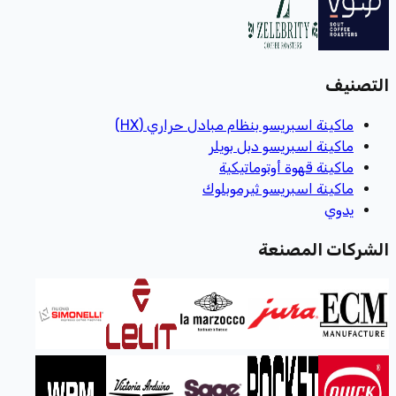
التصنيف
ماكينة اسبريسو بنظام مبادل حراري (HX)
ماكينة اسبريسو دبل بويلر
ماكينة قهوة أوتوماتيكية
ماكينة اسبريسو ثيرموبلوك
يدوي
الشركات المصنعة