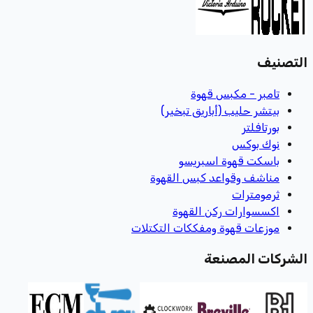
التصنيف
تامبر - مكبس قهوة
بيتشر حليب (أباريق تبخير)
بورتافلتر
نوك بوكس
باسكت قهوة اسبريسو
مناشف وقواعد كبس القهوة
ثرمومترات
اكسسوارات ركن القهوة
موزعات قهوة ومفككات التكتلات
الشركات المصنعة