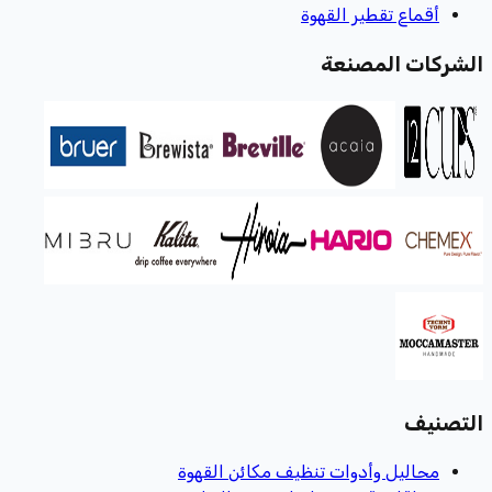
أقماع تقطير القهوة
الشركات المصنعة
التصنيف
محاليل وأدوات تنظيف مكائن القهوة