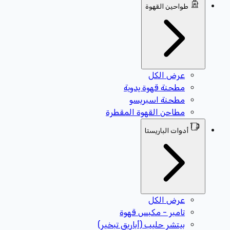
طواحين القهوة
عرض الكل
مطحنة قهوة يدوية
مطحنة اسبريسو
مطاحن القهوة المقطرة
أدوات الباريستا
عرض الكل
تامبر - مكبس قهوة
بيتشر حليب (أباريق تبخير)