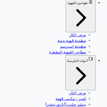
طواحين القهوة
عرض الكل
مطحنة قهوة يدوية
مطحنة اسبريسو
مطاحن القهوة المقطرة
أدوات الباريستا
عرض الكل
تامبر - مكبس قهوة
بيتشر حليب (أباريق تبخير)