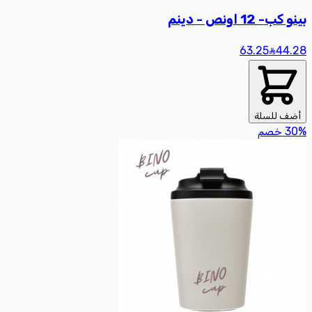
بينو كب- 12 اونص - دينم
63.25
44
.28
أضف للسلة
%
30
خصم