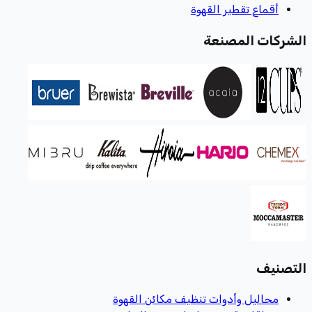
أقماع تقطير القهوة
الشركات المصنعة
التصنيف
محاليل وأدوات تنظيف مكائن القهوة