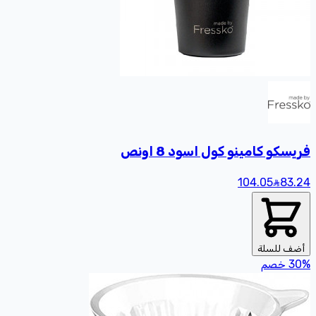
فريسكو كامينو كول اسود 8 اونص
104.05
83
.24
أضف للسلة
%
30
خصم