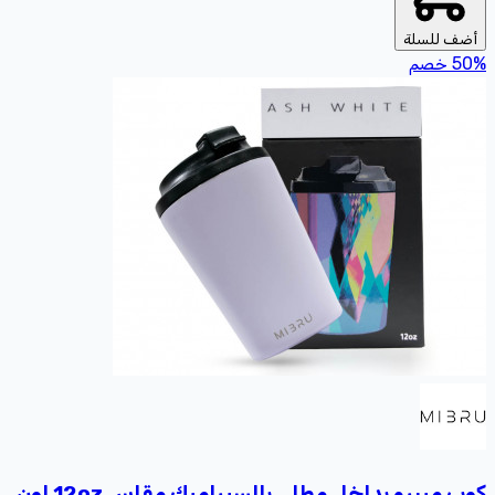
أضف للسلة
%
50
خصم
كوب ميبرو بداخل مطلي بالسيراميك مقاس 12oz لون