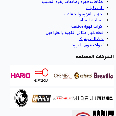
خفاقات قهوة وصانعات رغوة الحليب
المصفيات
تخزين القهوة والحقائب
معالجة المياه
أكواب قهوة مختصة
قطع غيار مكائن القهوة والطواحين
خلاطات وشيكر
أدوات تذوق القهوة
الشركات المصنعة