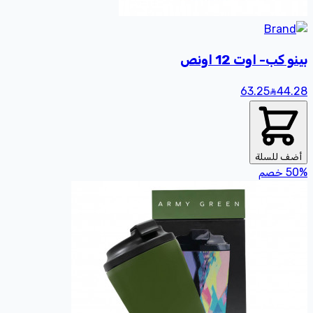
بينو كب- اوت 12 اونص
63.25
44
.28
أضف للسلة
%
50
خصم