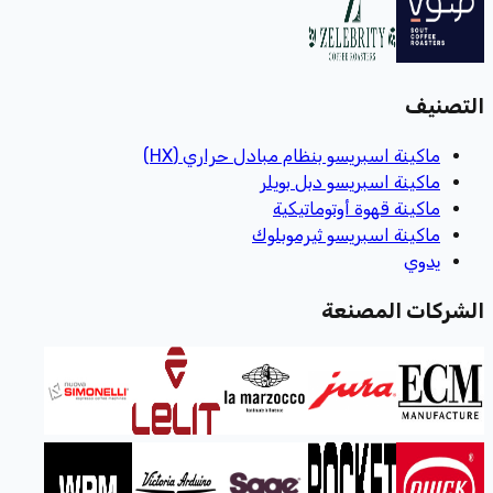
التصنيف
ماكينة اسبريسو بنظام مبادل حراري (HX)
ماكينة اسبريسو دبل بويلر
ماكينة قهوة أوتوماتيكية
ماكينة اسبريسو ثيرموبلوك
يدوي
الشركات المصنعة