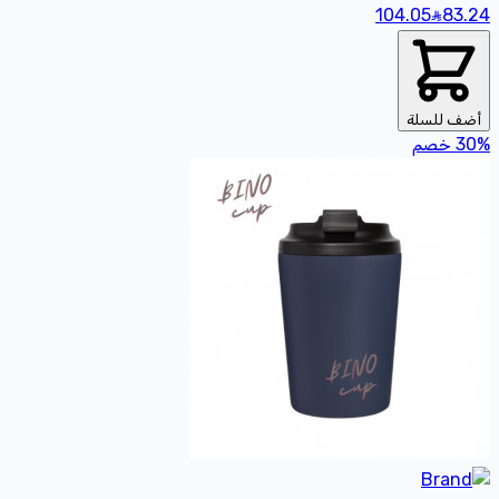
104.05
83
.24
أضف للسلة
%
30
خصم