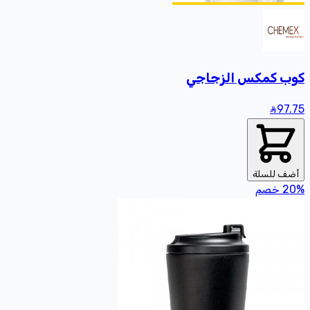
كوب كمكس الزجاجي
97
.75
أضف للسلة
%
20
خصم