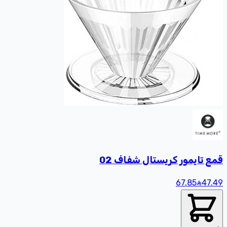
قمع تايمور كريستال شفاف 02
67.85
47
.49