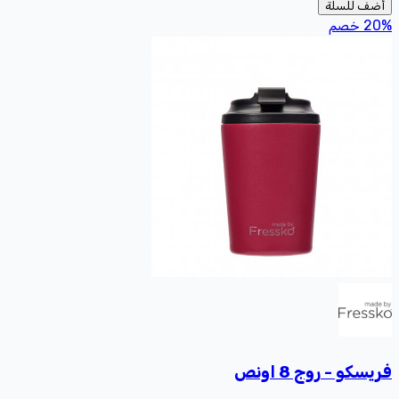
أضف للسلة
%
20
خصم
فريسكو - روج 8 اونص