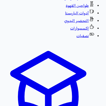
طواحين القهوة
أدوات الباريستا
التحضير اليدوي
إكسسوارات
تصفيات