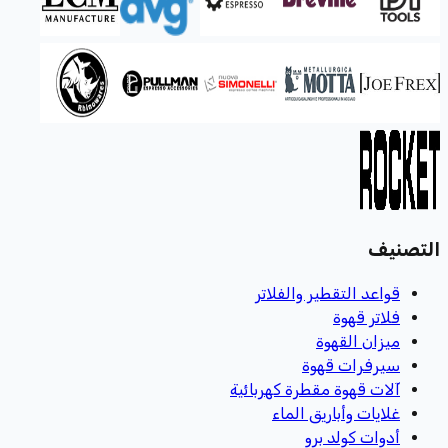
التصنيف
قواعد التقطير والفلاتر
فلاتر قهوة
ميزان القهوة
سيرفرات قهوة
آلات قهوة مقطرة كهربائية
غلايات وأباريق الماء
أدوات كولد برو