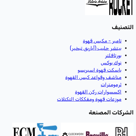
التصنيف
تامبر - مكبس قهوة
بيتشر حليب (أباريق تبخير)
بورتافلتر
نوك بوكس
باسكت قهوة اسبريسو
مناشف وقواعد كبس القهوة
ثرمومترات
اكسسوارات ركن القهوة
موزعات قهوة ومفككات التكتلات
الشركات المصنعة