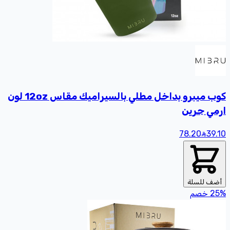
كوب ميبرو بداخل مطلي بالسيراميك مقاس 12oz لون
ارمي جرين
78.20
39
.10
أضف للسلة
%
25
خصم