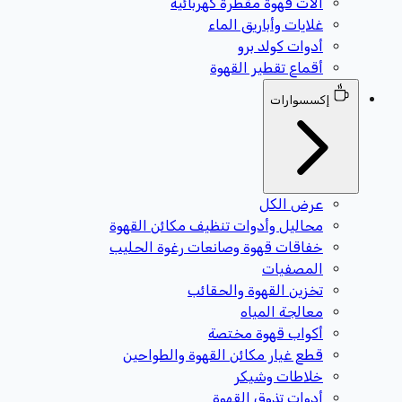
آلات قهوة مقطرة كهربائية
غلايات وأباريق الماء
أدوات كولد برو
أقماع تقطير القهوة
إكسسوارات
عرض الكل
محاليل وأدوات تنظيف مكائن القهوة
خفاقات قهوة وصانعات رغوة الحليب
المصفيات
تخزين القهوة والحقائب
معالجة المياه
أكواب قهوة مختصة
قطع غيار مكائن القهوة والطواحين
خلاطات وشيكر
أدوات تذوق القهوة