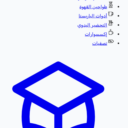
طواحين القهوة
أدوات الباريستا
التحضير اليدوي
إكسسوارات
تصفيات