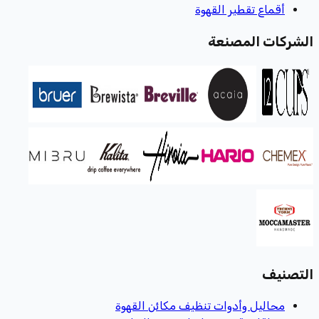
أقماع تقطير القهوة
الشركات المصنعة
التصنيف
محاليل وأدوات تنظيف مكائن القهوة