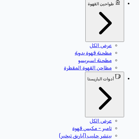
طواحين القهوة
عرض الكل
مطحنة قهوة يدوية
مطحنة اسبريسو
مطاحن القهوة المقطرة
أدوات الباريستا
عرض الكل
تامبر - مكبس قهوة
بيتشر حليب (أباريق تبخير)