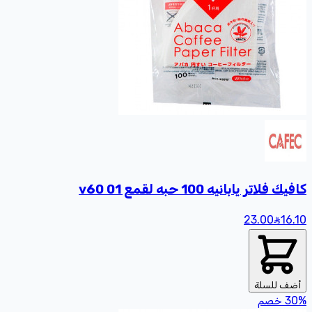
كافيك فلاتر يابانيه 100 حبه لقمع v60 01
23.00
16
.10
أضف للسلة
%
30
خصم