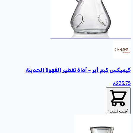
كيميكس كيم آير - أداة تقطير القهوة الحديثة
235
.75
أضف للسلة