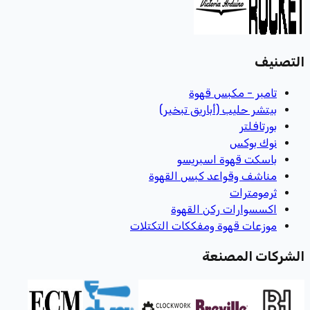
التصنيف
تامبر - مكبس قهوة
بيتشر حليب (أباريق تبخير)
بورتافلتر
نوك بوكس
باسكت قهوة اسبريسو
مناشف وقواعد كبس القهوة
ثرمومترات
اكسسوارات ركن القهوة
موزعات قهوة ومفككات التكتلات
الشركات المصنعة