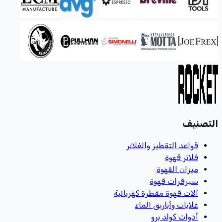
التصنيف
قواعد التقطير والفلاتر
فلاتر قهوة
ميزان القهوة
سيرفرات قهوة
آلات قهوة مقطرة كهربائية
غلايات وأباريق الماء
أدوات كولد برو