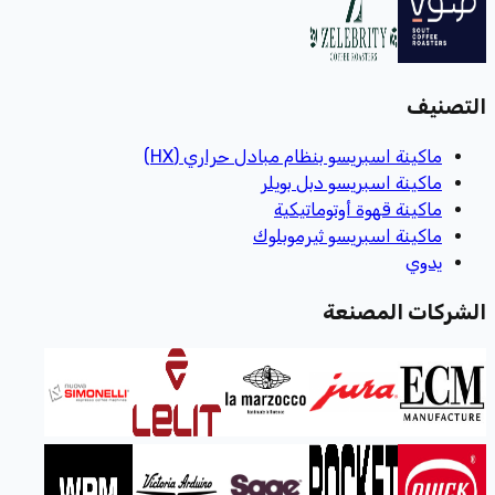
التصنيف
ماكينة اسبريسو بنظام مبادل حراري (HX)
ماكينة اسبريسو دبل بويلر
ماكينة قهوة أوتوماتيكية
ماكينة اسبريسو ثيرموبلوك
يدوي
الشركات المصنعة