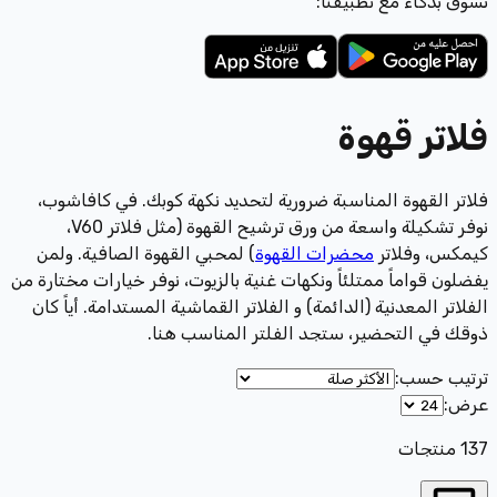
تسوّق بذكاء مع تطبيقنا:
فلاتر قهوة
فلاتر القهوة المناسبة ضرورية لتحديد نكهة كوبك. في كافاشوب،
نوفر تشكيلة واسعة من ورق ترشيح القهوة (مثل فلاتر V60،
كيمكس، وفلاتر
محضرات القهوة
) لمحبي القهوة الصافية. ولمن
يفضلون قواماً ممتلئاً ونكهات غنية بالزيوت، نوفر خيارات مختارة من
الفلاتر المعدنية (الدائمة) و الفلاتر القماشية المستدامة. أياً كان
ذوقك في التحضير، ستجد الفلتر المناسب هنا.
ترتيب حسب
:
عرض
:
137
منتجات