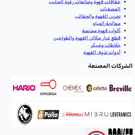
خفاقات قهوة وصانعات رغوة الحليب
المصفيات
تخزين القهوة والحقائب
معالجة المياه
أكواب قهوة مختصة
قطع غيار مكائن القهوة والطواحين
خلاطات وشيكر
أدوات تذوق القهوة
الشركات المصنعة