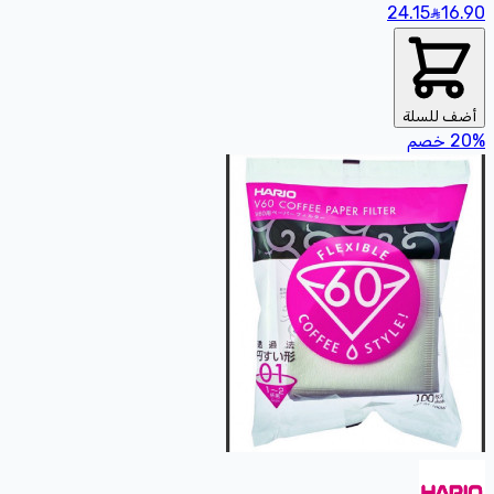
24.15
16
.90
أضف للسلة
%
20
خصم