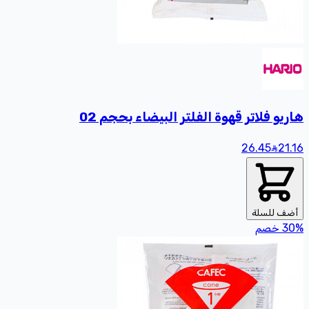
هاريو فلاتر قهوة الفلتر البيضاء بحجم 02
26.45
21
.16
أضف للسلة
%
30
خصم