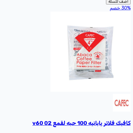
أضف للسلة
%
30
خصم
كافيك فلاتر يابانيه 100 حبه لقمع v60 02