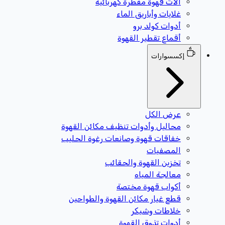
آلات قهوة مقطرة كهربائية
غلايات وأباريق الماء
أدوات كولد برو
أقماع تقطير القهوة
إكسسوارات
عرض الكل
محاليل وأدوات تنظيف مكائن القهوة
خفاقات قهوة وصانعات رغوة الحليب
المصفيات
تخزين القهوة والحقائب
معالجة المياه
أكواب قهوة مختصة
قطع غيار مكائن القهوة والطواحين
خلاطات وشيكر
أدوات تذوق القهوة