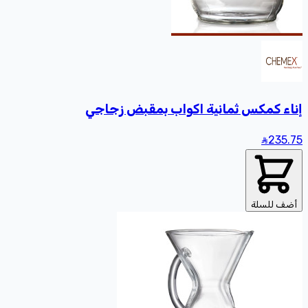
إناء كمكس ثمانية اكواب بمقبض زجاجي
235
.75
أضف للسلة