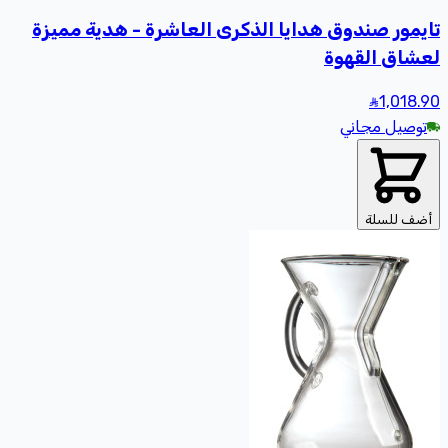
تايمور صندوق هدايا الذكرى العاشرة - هدية مميزة
لعشاق القهوة
1,018
.90
توصيل مجاني
أضف للسلة