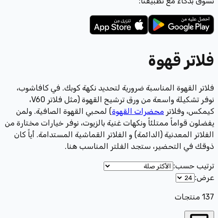
تسوّق بذكاء مع تطبيقنا:
فلاتر قهوة
فلاتر القهوة المناسبة ضرورية لتحديد نكهة كوبك. في كافاشوب،
نوفر تشكيلة واسعة من ورق ترشيح القهوة (مثل فلاتر V60،
كيمكس، وفلاتر
محضرات القهوة
) لمحبي القهوة الصافية. ولمن
يفضلون قواماً ممتلئاً ونكهات غنية بالزيوت، نوفر خيارات مختارة من
الفلاتر المعدنية (الدائمة) و الفلاتر القماشية المستدامة. أياً كان
ذوقك في التحضير، ستجد الفلتر المناسب هنا.
ترتيب حسب
:
عرض
:
137
منتجات