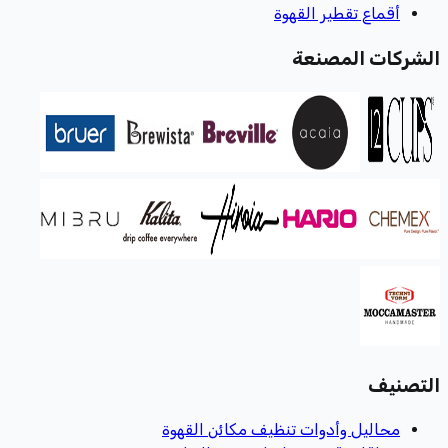
أقماع تقطير القهوة
الشركات المصنعة
التصنيف
محاليل وأدوات تنظيف مكائن القهوة