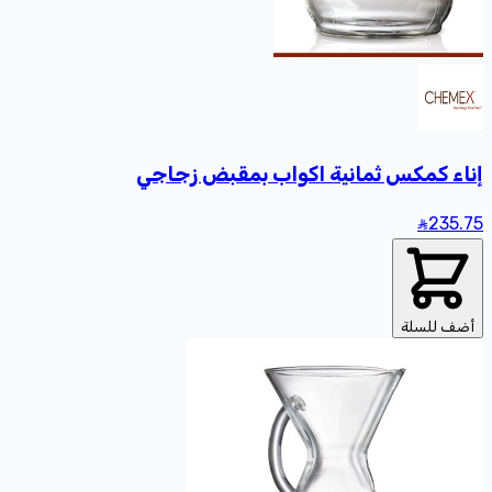
إناء كمكس ثمانية اكواب بمقبض زجاجي
235
.75
أضف للسلة