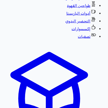
طواحين القهوة
أدوات الباريستا
التحضير اليدوي
إكسسوارات
تصفيات