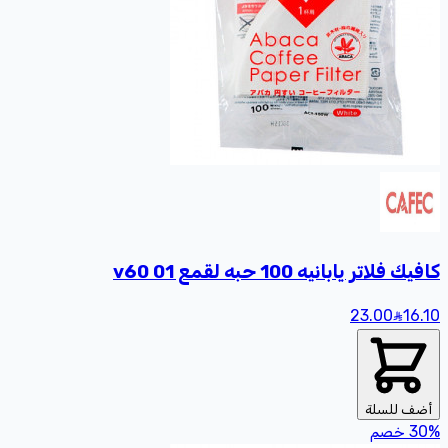
كافيك فلاتر يابانيه 100 حبه لقمع v60 01
23.00
16
.10
أضف للسلة
%
30
خصم