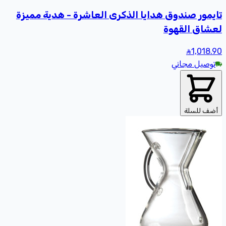
تايمور صندوق هدايا الذكرى العاشرة - هدية مميزة
لعشاق القهوة
1,018
.90
توصيل مجاني
أضف للسلة