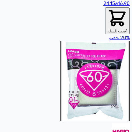
24.15
16
.90
أضف للسلة
%
20
خصم