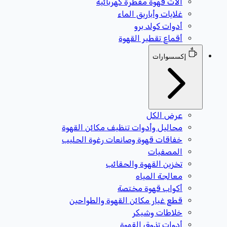
آلات قهوة مقطرة كهربائية
غلايات وأباريق الماء
أدوات كولد برو
أقماع تقطير القهوة
إكسسوارات
عرض الكل
محاليل وأدوات تنظيف مكائن القهوة
خفاقات قهوة وصانعات رغوة الحليب
المصفيات
تخزين القهوة والحقائب
معالجة المياه
أكواب قهوة مختصة
قطع غيار مكائن القهوة والطواحين
خلاطات وشيكر
أدوات تذوق القهوة