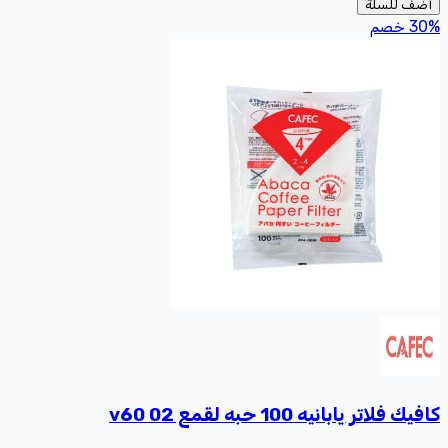
أضف للسلة
%
30
خصم
كافيك فلاتر يابانيه 100 حبه لقمع v60 02