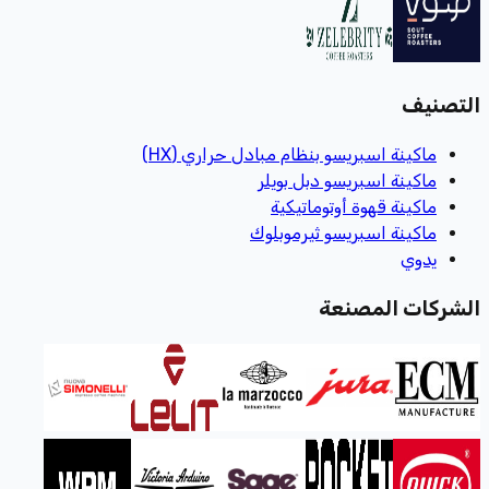
التصنيف
ماكينة اسبريسو بنظام مبادل حراري (HX)
ماكينة اسبريسو دبل بويلر
ماكينة قهوة أوتوماتيكية
ماكينة اسبريسو ثيرموبلوك
يدوي
الشركات المصنعة