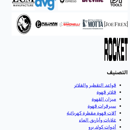
التصنيف
قواعد التقطير والفلاتر
فلاتر قهوة
ميزان القهوة
سيرفرات قهوة
آلات قهوة مقطرة كهربائية
غلايات وأباريق الماء
أدوات كولد برو