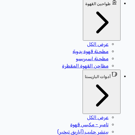
طواحين القهوة
عرض الكل
مطحنة قهوة يدوية
مطحنة اسبريسو
مطاحن القهوة المقطرة
أدوات الباريستا
عرض الكل
تامبر - مكبس قهوة
بيتشر حليب (أباريق تبخير)