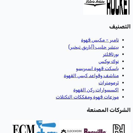
التصنيف
تامبر - مكبس قهوة
بيتشر حليب (أباريق تبخير)
بورتافلتر
نوك بوكس
باسكت قهوة اسبريسو
مناشف وقواعد كبس القهوة
ثرمومترات
اكسسوارات ركن القهوة
موزعات قهوة ومفككات التكتلات
الشركات المصنعة