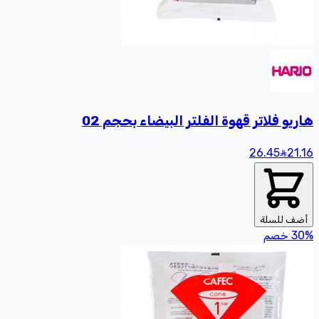
هاريو فلاتر قهوة الفلتر البيضاء بحجم 02
26.45
21
.16
أضف للسلة
%
30
خصم