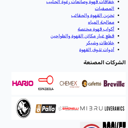
خفاقات قهوة وصانعات رغوة الحليب
المصفيات
تخزين القهوة والحقائب
معالجة المياه
أكواب قهوة مختصة
قطع غيار مكائن القهوة والطواحين
خلاطات وشيكر
أدوات تذوق القهوة
الشركات المصنعة