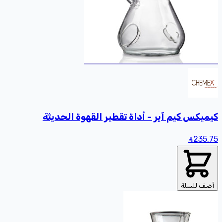
كيميكس كيم آير - أداة تقطير القهوة الحديثة
235
.75
أضف للسلة