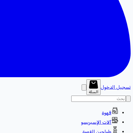
تسجيل الدخول
السلة
قهوة
آلات الإسبريسو
طواحين القهوة