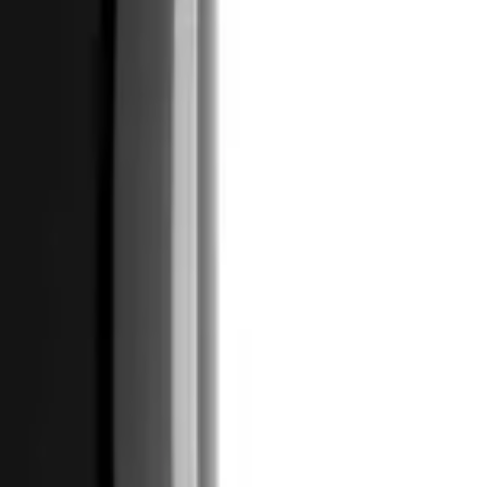
تسجيل الدخول
السلة
قهوة
آلات الإسبريسو
طواحين القهوة