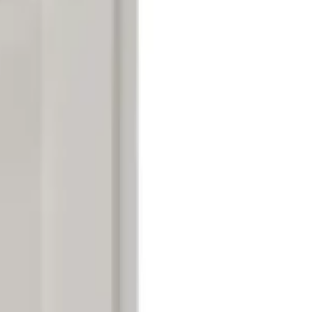
تسجيل الدخول
السلة
قهوة
آلات الإسبريسو
طواحين القهوة