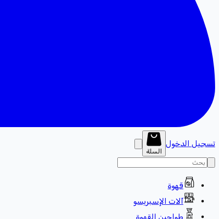
تسجيل الدخول
السلة
قهوة
آلات الإسبريسو
طواحين القهوة