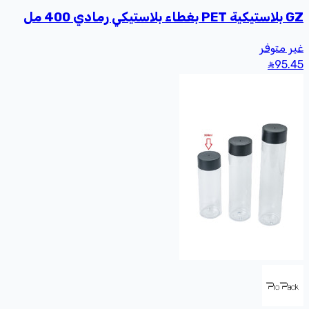
GZ بلاستيكية PET بغطاء بلاستيكي رمادي 400 مل
غير متوفر
95
.45