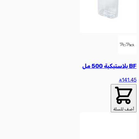
BF بلاستيكية 500 مل
141
.45
أضف للسلة