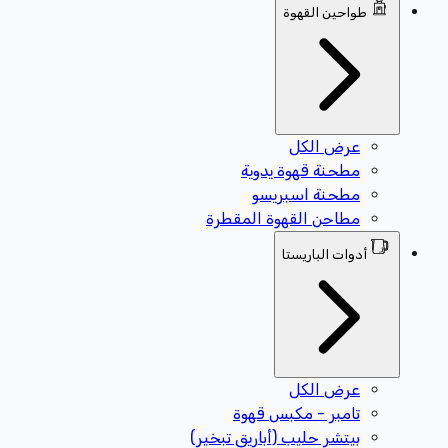
طواحين القهوة
عرض الكل
مطحنة قهوة يدوية
مطحنة اسبريسو
مطاحن القهوة المقطرة
أدوات الباريستا
عرض الكل
تامبر - مكبس قهوة
بيتشر حليب (أباريق تبخير)