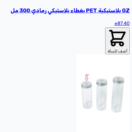
GZ بلاستيكية PET بغطاء بلاستيكي رمادي 300 مل
87
.40
أضف للسلة