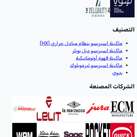
التصنيف
ماكينة اسبريسو بنظام مبادل حراري (HX)
ماكينة اسبريسو دبل بويلر
ماكينة قهوة أوتوماتيكية
ماكينة اسبريسو ثيرموبلوك
يدوي
الشركات المصنعة