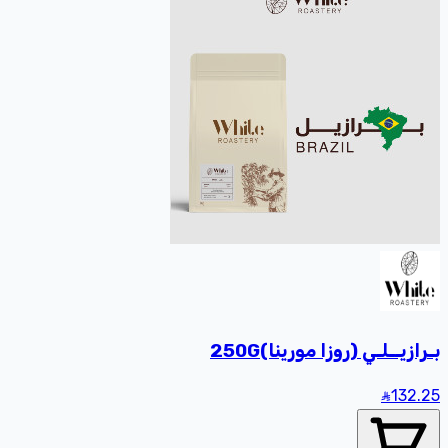
بـرازيــلـي (روزا مورينا)250G
132
.25