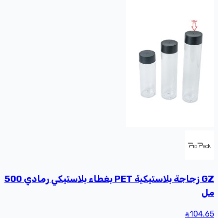
GZ زجاجة بلاستيكية PET بغطاء بلاستيكي رمادي 500
مل
104
.65