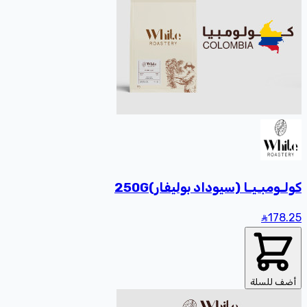
كولـومبـيـا (سيوداد بوليفار)250G
178
.25
أضف للسلة