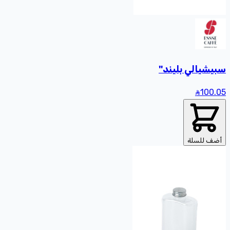
سبيشيالي بليند"
100
.05
أضف للسلة