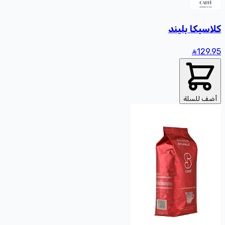
كلاسيكا بليند
129
.95
أضف للسلة