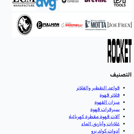
التصنيف
قواعد التقطير والفلاتر
فلاتر قهوة
ميزان القهوة
سيرفرات قهوة
آلات قهوة مقطرة كهربائية
غلايات وأباريق الماء
أدوات كولد برو