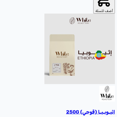
أضف للسلة
اثيـوبـيـا (قوجي) 250G