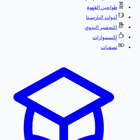
طواحين القهوة
أدوات الباريستا
التحضير اليدوي
إكسسوارات
تصفيات