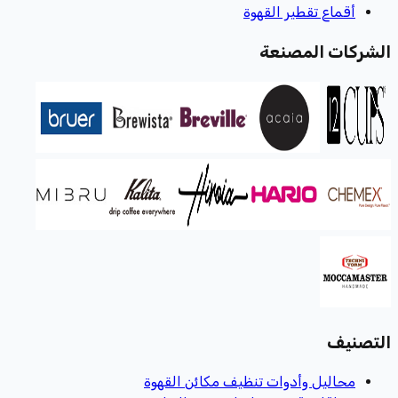
أقماع تقطير القهوة
الشركات المصنعة
التصنيف
محاليل وأدوات تنظيف مكائن القهوة