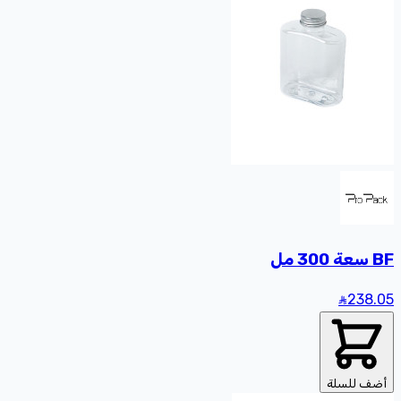
BF سعة 300 مل
238
.05
أضف للسلة