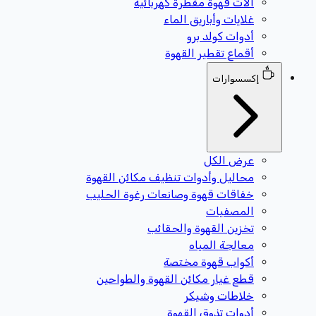
آلات قهوة مقطرة كهربائية
غلايات وأباريق الماء
أدوات كولد برو
أقماع تقطير القهوة
إكسسوارات
عرض الكل
محاليل وأدوات تنظيف مكائن القهوة
خفاقات قهوة وصانعات رغوة الحليب
المصفيات
تخزين القهوة والحقائب
معالجة المياه
أكواب قهوة مختصة
قطع غيار مكائن القهوة والطواحين
خلاطات وشيكر
أدوات تذوق القهوة