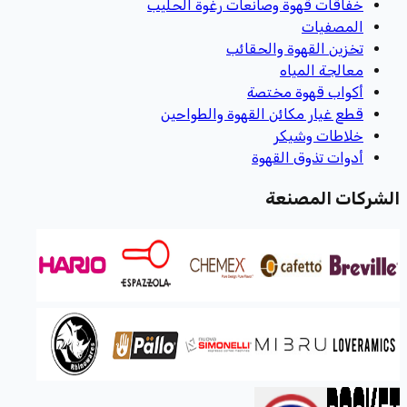
خفاقات قهوة وصانعات رغوة الحليب
المصفيات
تخزين القهوة والحقائب
معالجة المياه
أكواب قهوة مختصة
قطع غيار مكائن القهوة والطواحين
خلاطات وشيكر
أدوات تذوق القهوة
الشركات المصنعة