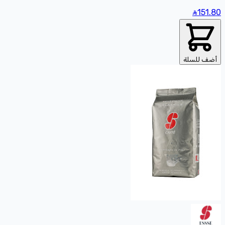
151
.80
أضف للسلة