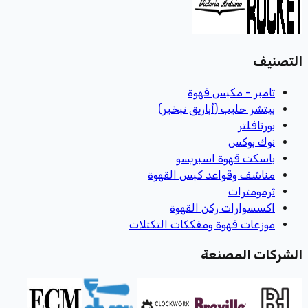
التصنيف
تامبر - مكبس قهوة
بيتشر حليب (أباريق تبخير)
بورتافلتر
نوك بوكس
باسكت قهوة اسبريسو
مناشف وقواعد كبس القهوة
ثرمومترات
اكسسوارات ركن القهوة
موزعات قهوة ومفككات التكتلات
الشركات المصنعة