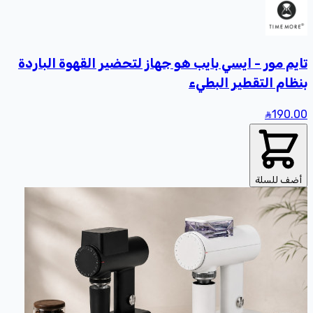
تايم مور - ايسي بايب هو جهاز لتحضير القهوة الباردة
بنظام التقطير البطيء
190
.00
أضف للسلة