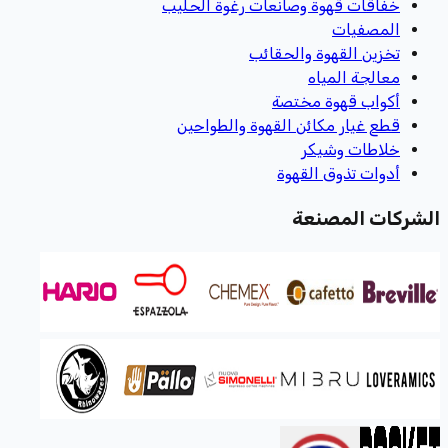
خفاقات قهوة وصانعات رغوة الحليب
المصفيات
تخزين القهوة والحقائب
معالجة المياه
أكواب قهوة مختصة
قطع غيار مكائن القهوة والطواحين
خلاطات وشيكر
أدوات تذوق القهوة
الشركات المصنعة