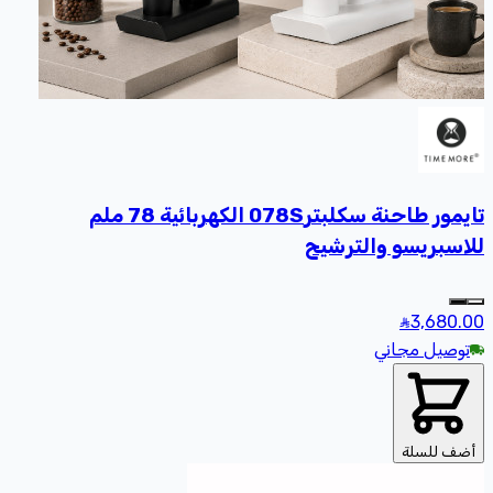
تايمور طاحنة سكلبتر078S الكهربائية 78 ملم
للاسبريسو والترشيح
3,680
.00
توصيل مجاني
أضف للسلة