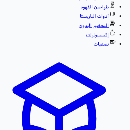
طواحين القهوة
أدوات الباريستا
التحضير اليدوي
إكسسوارات
تصفيات