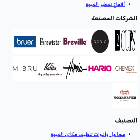
أقماع تقطير القهوة
الشركات المصنعة
التصنيف
محاليل وأدوات تنظيف مكائن القهوة