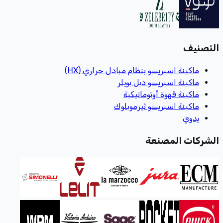
التصنيف
ماكينة اسبريسو بنظام مبادل حراري (HX)
ماكينة اسبريسو دبل بويلر
ماكينة قهوة أوتوماتيكية
ماكينة اسبريسو ثيرموبلوك
يدوي
الشركات المصنعة