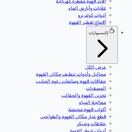
آلات قهوة مقطرة كهربائية
غلايات وأباريق الماء
أدوات كولد برو
أقماع تقطير القهوة
إكسسوارات
عرض الكل
محاليل وأدوات تنظيف مكائن القهوة
خفاقات قهوة وصانعات رغوة الحليب
المصفيات
تخزين القهوة والحقائب
معالجة المياه
أكواب قهوة مختصة
قطع غيار مكائن القهوة والطواحين
خلاطات وشيكر
أدوات تذوق القهوة