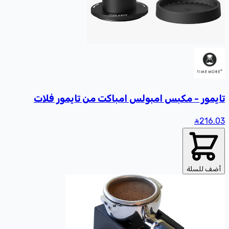
تايمور - مكبس امبولس امباكت من تايمور فلات
216
.03
أضف للسلة