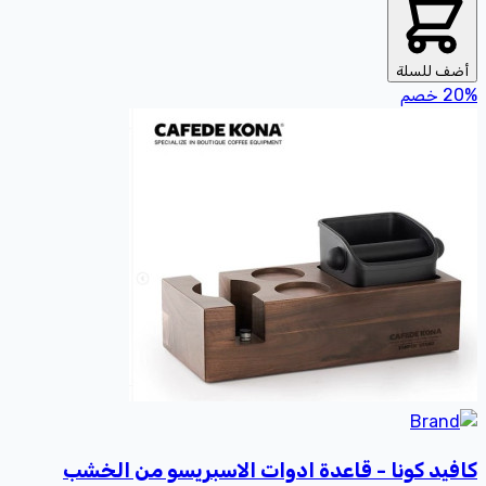
أضف للسلة
%
20
خصم
كافيد كونا - قاعدة ادوات الاسبريسو من الخشب