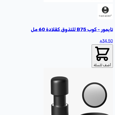
تايمور - كوب B75 للتذوق كقلادة 60 مل
34
.50
أضف للسلة