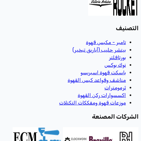
التصنيف
تامبر - مكبس قهوة
بيتشر حليب (أباريق تبخير)
بورتافلتر
نوك بوكس
باسكت قهوة اسبريسو
مناشف وقواعد كبس القهوة
ثرمومترات
اكسسوارات ركن القهوة
موزعات قهوة ومفككات التكتلات
الشركات المصنعة