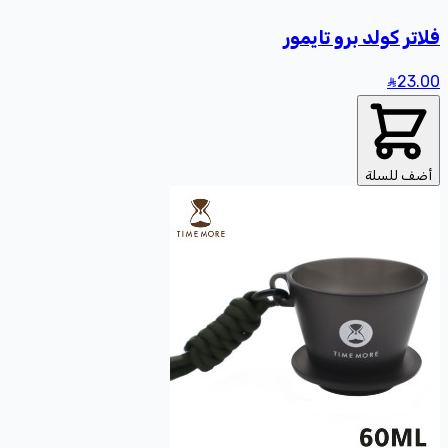
فلاتر كولد برو تايمور
23
.00
أضف للسلة