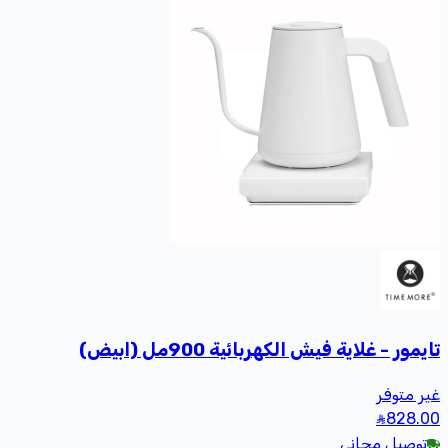
تايمور - غلاية فيش الكهربائية 900مل (ابيض)
غير متوفر
828
.00
توصيل مجاني