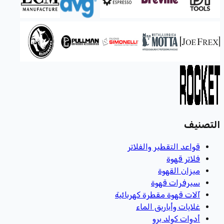
التصنيف
قواعد التقطير والفلاتر
فلاتر قهوة
ميزان القهوة
سيرفرات قهوة
آلات قهوة مقطرة كهربائية
غلايات وأباريق الماء
أدوات كولد برو