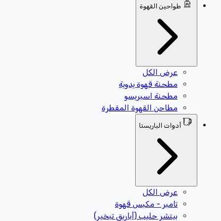
طواحين القهوة
عرض الكل
مطحنة قهوة يدوية
مطحنة اسبريسو
مطاحن القهوة المقطرة
أدوات الباريستا
عرض الكل
تامبر - مكبس قهوة
بيتشر حليب (أباريق تبخير)