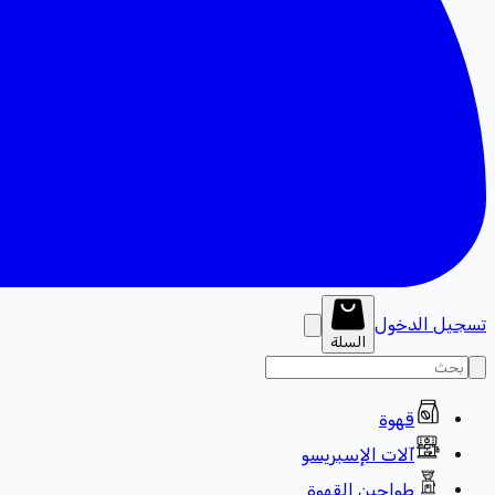
تسجيل الدخول
السلة
قهوة
آلات الإسبريسو
طواحين القهوة