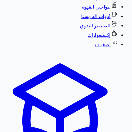
طواحين القهوة
أدوات الباريستا
التحضير اليدوي
إكسسوارات
تصفيات