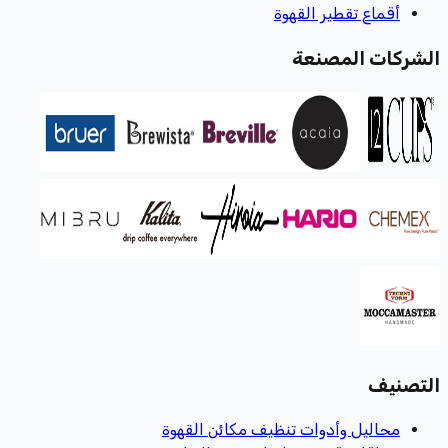
أقماع تقطير القهوة
الشركات المصنعة
التصنيف
محاليل وأدوات تنظيف مكائن القهوة