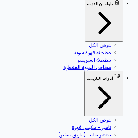
طواحين القهوة
عرض الكل
مطحنة قهوة يدوية
مطحنة اسبريسو
مطاحن القهوة المقطرة
أدوات الباريستا
عرض الكل
تامبر - مكبس قهوة
بيتشر حليب (أباريق تبخير)