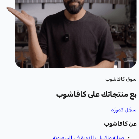
سوق كافاشوب
بِع منتجاتك
على كافاشوب
سجّل كمورّد
عن كافاشوب
صيانة ماكينات القهوة في السعودية