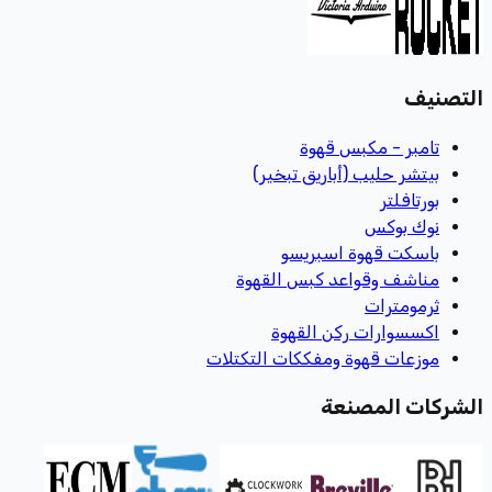
التصنيف
تامبر - مكبس قهوة
بيتشر حليب (أباريق تبخير)
بورتافلتر
نوك بوكس
باسكت قهوة اسبريسو
مناشف وقواعد كبس القهوة
ثرمومترات
اكسسوارات ركن القهوة
موزعات قهوة ومفككات التكتلات
الشركات المصنعة