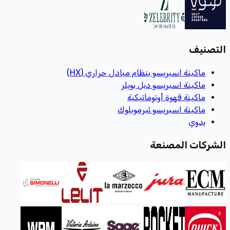
التصنيف
ماكينة اسبريسو بنظام مبادل حراري (HX)
ماكينة اسبريسو دبل بويلر
ماكينة قهوة أوتوماتيكية
ماكينة اسبريسو ثيرموبلوك
يدوي
الشركات المصنعة