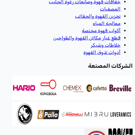
خفاقات قهوة وصانعات رغوة الحليب
المصفيات
تخزين القهوة والحقائب
معالجة المياه
أكواب قهوة مختصة
قطع غيار مكائن القهوة والطواحين
خلاطات وشيكر
أدوات تذوق القهوة
الشركات المصنعة