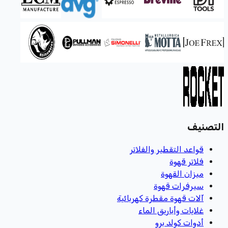
التصنيف
قواعد التقطير والفلاتر
فلاتر قهوة
ميزان القهوة
سيرفرات قهوة
آلات قهوة مقطرة كهربائية
غلايات وأباريق الماء
أدوات كولد برو