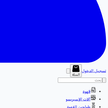
تسجيل الدخول
السلة
قهوة
آلات الإسبريسو
طواحين القهوة