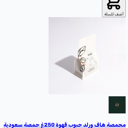
أضف للسلة
محمصة هاف ورلد حبوب قهوة 250غ حمصة سعودية