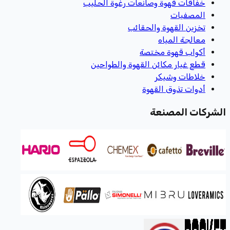
خفاقات قهوة وصانعات رغوة الحليب
المصفيات
تخزين القهوة والحقائب
معالجة المياه
أكواب قهوة مختصة
قطع غيار مكائن القهوة والطواحين
خلاطات وشيكر
أدوات تذوق القهوة
الشركات المصنعة