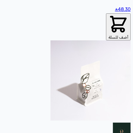
48
.30
أضف للسلة