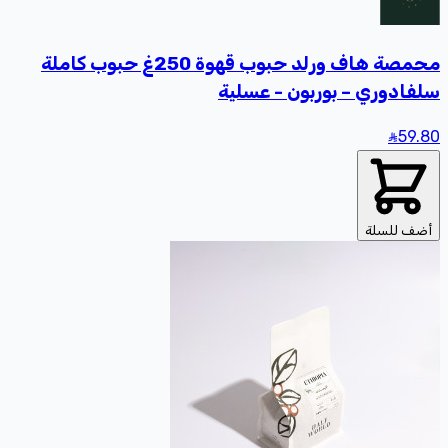
محمصة هاف ورلد حبوب قهوة 250غ حبوب كاملة
سلفادوري – بوربون - عسلية
59
.80
أضف للسلة