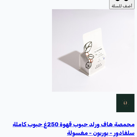
أضف للسلة
محمصة هاف ورلد حبوب قهوة 250غ حبوب كاملة
سلفادور - بوربون - مغسولة