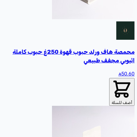
محمصة هاف ورلد حبوب قهوة 250غ حبوب كاملة
اثيوبي مجفف طبيعي
50
.60
أضف للسلة