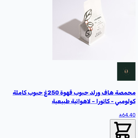
محمصة هاف ورلد حبوب قهوة 250غ حبوب كاملة
كولومبي - كاتورا – لاهوائية طبيعية
64
.40