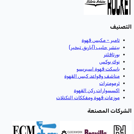
التصنيف
تامبر - مكبس قهوة
بيتشر حليب (أباريق تبخير)
بورتافلتر
نوك بوكس
باسكت قهوة اسبريسو
مناشف وقواعد كبس القهوة
ثرمومترات
اكسسوارات ركن القهوة
موزعات قهوة ومفككات التكتلات
الشركات المصنعة