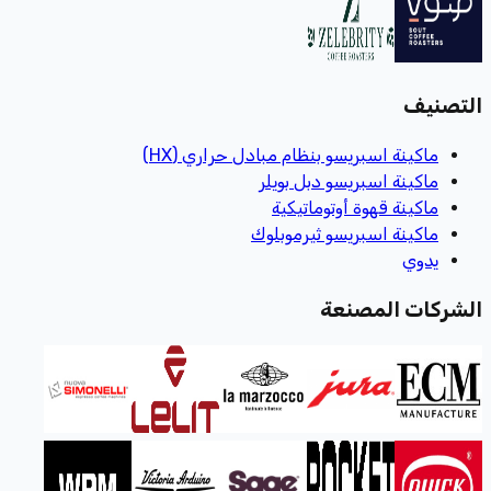
التصنيف
ماكينة اسبريسو بنظام مبادل حراري (HX)
ماكينة اسبريسو دبل بويلر
ماكينة قهوة أوتوماتيكية
ماكينة اسبريسو ثيرموبلوك
يدوي
الشركات المصنعة