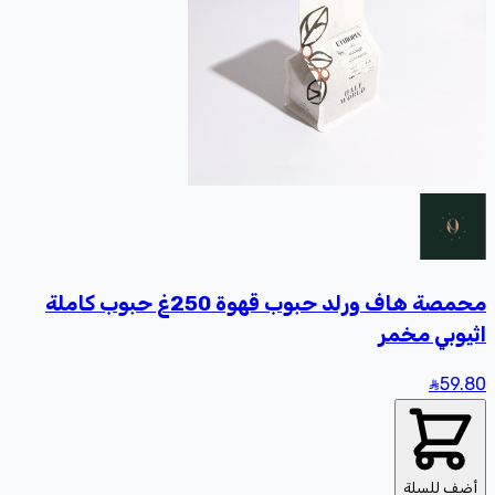
محمصة هاف ورلد حبوب قهوة 250غ حبوب كاملة
اثيوبي مخمر
59
.80
أضف للسلة