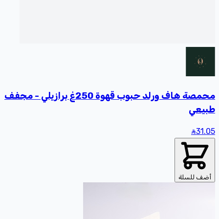
محمصة هاف ورلد حبوب قهوة 250غ برازيلي - مجفف
طبيعي
31
.05
أضف للسلة