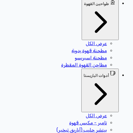
طواحين القهوة
عرض الكل
مطحنة قهوة يدوية
مطحنة اسبريسو
مطاحن القهوة المقطرة
أدوات الباريستا
عرض الكل
تامبر - مكبس قهوة
بيتشر حليب (أباريق تبخير)