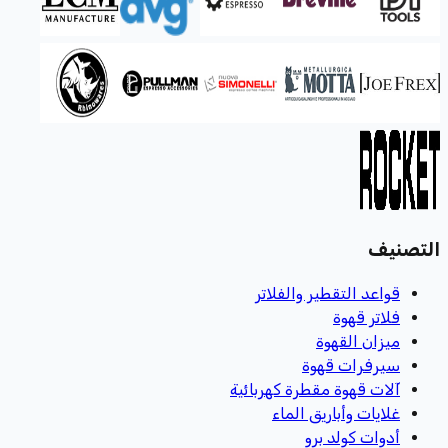
التصنيف
قواعد التقطير والفلاتر
فلاتر قهوة
ميزان القهوة
سيرفرات قهوة
آلات قهوة مقطرة كهربائية
غلايات وأباريق الماء
أدوات كولد برو