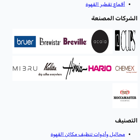
أقماع تقطير القهوة
الشركات المصنعة
التصنيف
محاليل وأدوات تنظيف مكائن القهوة