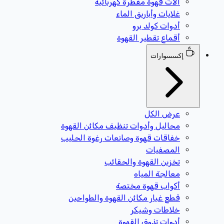
آلات قهوة مقطرة كهربائية
غلايات وأباريق الماء
أدوات كولد برو
أقماع تقطير القهوة
إكسسوارات
عرض الكل
محاليل وأدوات تنظيف مكائن القهوة
خفاقات قهوة وصانعات رغوة الحليب
المصفيات
تخزين القهوة والحقائب
معالجة المياه
أكواب قهوة مختصة
قطع غيار مكائن القهوة والطواحين
خلاطات وشيكر
أدوات تذوق القهوة