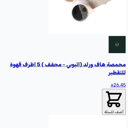
محمصة هاف ورلد (اثیوبي - مجفف ) 5 اظرف قهوة
للتقطير
26
.45
أضف للسلة