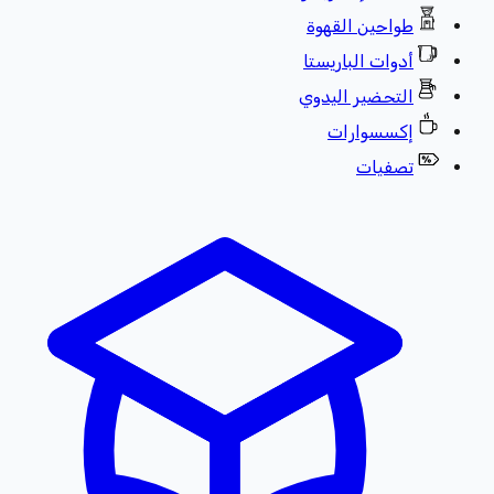
طواحين القهوة
أدوات الباريستا
التحضير اليدوي
إكسسوارات
تصفيات