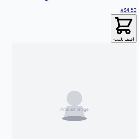
34
.50
أضف للسلة