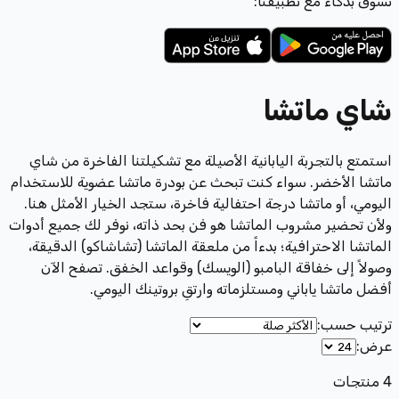
تسوّق بذكاء مع تطبيقنا:
شاي ماتشا
استمتع بالتجربة اليابانية الأصيلة مع تشكيلتنا الفاخرة من شاي
ماتشا الأخضر. سواء كنت تبحث عن بودرة ماتشا عضوية للاستخدام
اليومي، أو ماتشا درجة احتفالية فاخرة، ستجد الخيار الأمثل هنا.
ولأن تحضير مشروب الماتشا هو فن بحد ذاته، نوفر لك جميع أدوات
الماتشا الاحترافية؛ بدءاً من ملعقة الماتشا (تشاشاكو) الدقيقة،
وصولاً إلى خفاقة البامبو (الويسك) وقواعد الخفق. تصفح الآن
أفضل ماتشا ياباني ومستلزماته وارتقِ بروتينك اليومي.
ترتيب حسب
:
عرض
:
4
منتجات