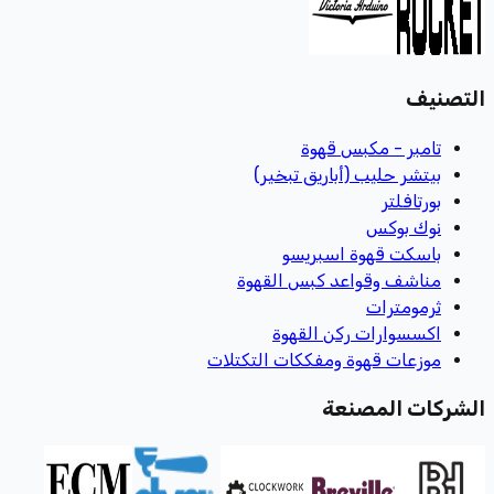
التصنيف
تامبر - مكبس قهوة
بيتشر حليب (أباريق تبخير)
بورتافلتر
نوك بوكس
باسكت قهوة اسبريسو
مناشف وقواعد كبس القهوة
ثرمومترات
اكسسوارات ركن القهوة
موزعات قهوة ومفككات التكتلات
الشركات المصنعة