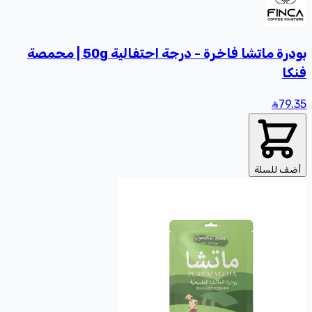
بودرة ماتشا فاخرة - درجة احتفالية 50g | محمصة
فنكا
79
.35
أضف للسلة