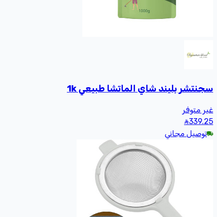
سجنتشر بليند شاي الماتشا طبيعي 1k
غير متوفر
339
.25
توصيل مجاني