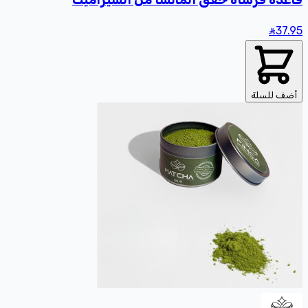
37
.95
أضف للسلة