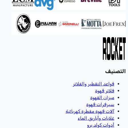
التصنيف
قواعد التقطير والفلاتر
فلاتر قهوة
ميزان القهوة
سيرفرات قهوة
آلات قهوة مقطرة كهربائية
غلايات وأباريق الماء
أدوات كولد برو