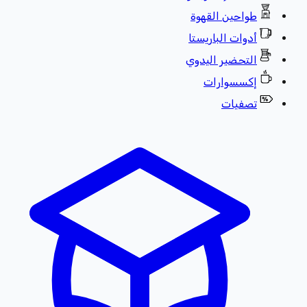
طواحين القهوة
أدوات الباريستا
التحضير اليدوي
إكسسوارات
تصفيات