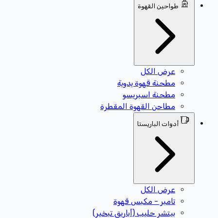
طواحين القهوة
عرض الكل
مطحنة قهوة يدوية
مطحنة اسبريسو
مطاحن القهوة المقطرة
أدوات الباريستا
عرض الكل
تامبر - مكبس قهوة
بيتشر حليب (أباريق تبخير)