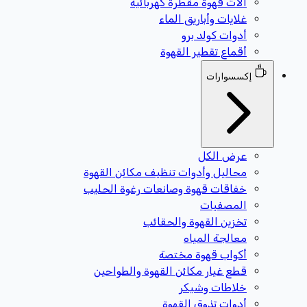
آلات قهوة مقطرة كهربائية
غلايات وأباريق الماء
أدوات كولد برو
أقماع تقطير القهوة
إكسسوارات
عرض الكل
محاليل وأدوات تنظيف مكائن القهوة
خفاقات قهوة وصانعات رغوة الحليب
المصفيات
تخزين القهوة والحقائب
معالجة المياه
أكواب قهوة مختصة
قطع غيار مكائن القهوة والطواحين
خلاطات وشيكر
أدوات تذوق القهوة