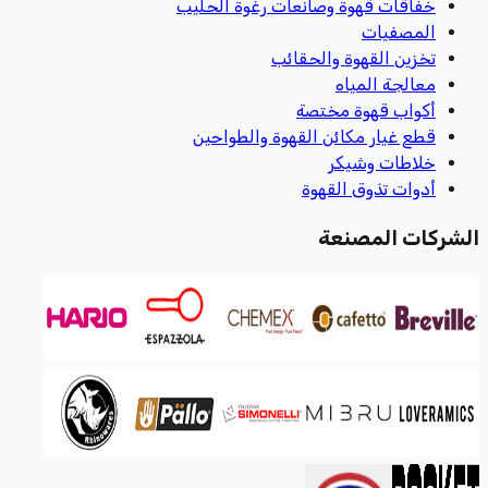
خفاقات قهوة وصانعات رغوة الحليب
المصفيات
تخزين القهوة والحقائب
معالجة المياه
أكواب قهوة مختصة
قطع غيار مكائن القهوة والطواحين
خلاطات وشيكر
أدوات تذوق القهوة
الشركات المصنعة