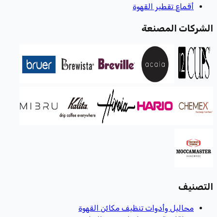
أقماع تقطير القهوة
الشركات المصنعة
التصنيف
محاليل وأدوات تنظيف مكائن القهوة