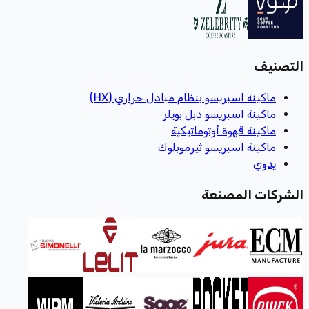
التصنيف
ماكينة اسبريسو بنظام مبادل حراري (HX)
ماكينة اسبريسو دبل بويلر
ماكينة قهوة أوتوماتيكية
ماكينة اسبريسو ثيرموبلوك
يدوي
الشركات المصنعة