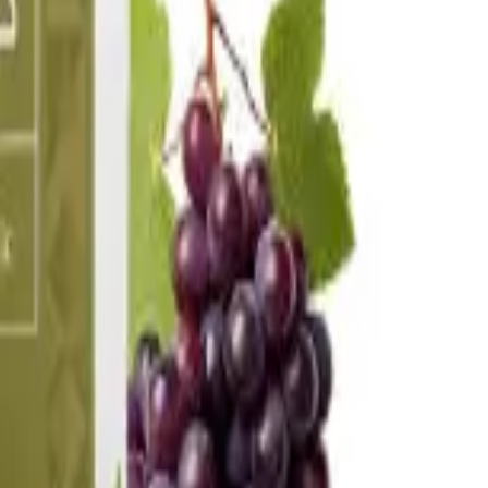
تسجيل الدخول
السلة
قهوة
آلات الإسبريسو
طواحين القهوة