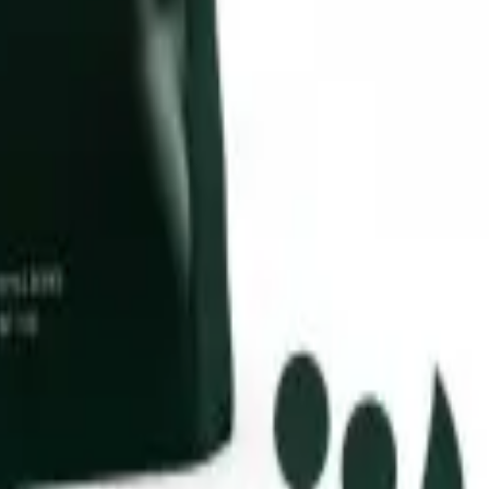
تسجيل الدخول
السلة
قهوة
آلات الإسبريسو
طواحين القهوة