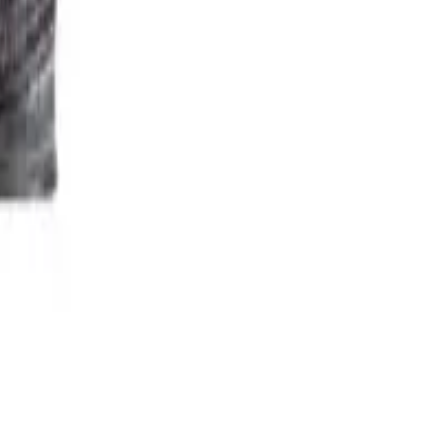
تسجيل الدخول
السلة
قهوة
آلات الإسبريسو
طواحين القهوة