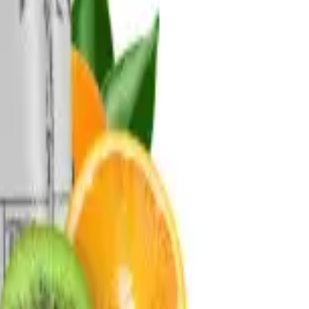
تسجيل الدخول
السلة
قهوة
آلات الإسبريسو
طواحين القهوة