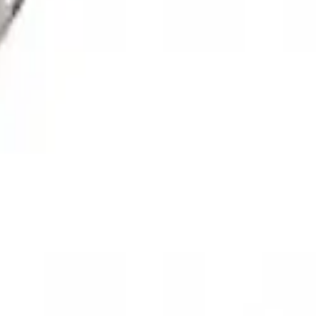
تسجيل الدخول
السلة
قهوة
آلات الإسبريسو
طواحين القهوة