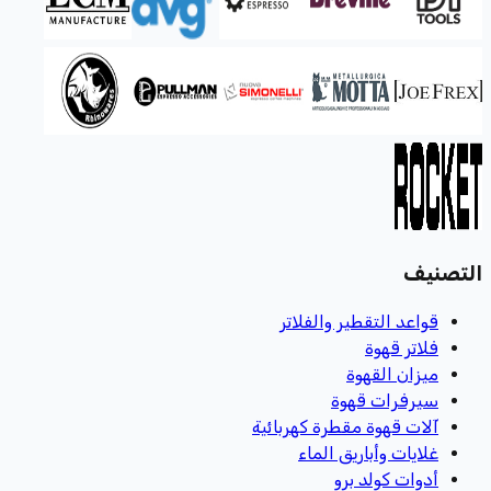
التصنيف
قواعد التقطير والفلاتر
فلاتر قهوة
ميزان القهوة
سيرفرات قهوة
آلات قهوة مقطرة كهربائية
غلايات وأباريق الماء
أدوات كولد برو