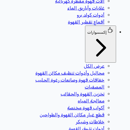
آلات قهوة مقطرة كهربائية
غلايات وأباريق الماء
أدوات كولد برو
أقماع تقطير القهوة
إكسسوارات
عرض الكل
محاليل وأدوات تنظيف مكائن القهوة
خفاقات قهوة وصانعات رغوة الحليب
المصفيات
تخزين القهوة والحقائب
معالجة المياه
أكواب قهوة مختصة
قطع غيار مكائن القهوة والطواحين
خلاطات وشيكر
أدوات تذوق القهوة