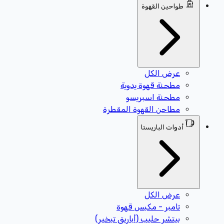
طواحين القهوة
عرض الكل
مطحنة قهوة يدوية
مطحنة اسبريسو
مطاحن القهوة المقطرة
أدوات الباريستا
عرض الكل
تامبر - مكبس قهوة
بيتشر حليب (أباريق تبخير)