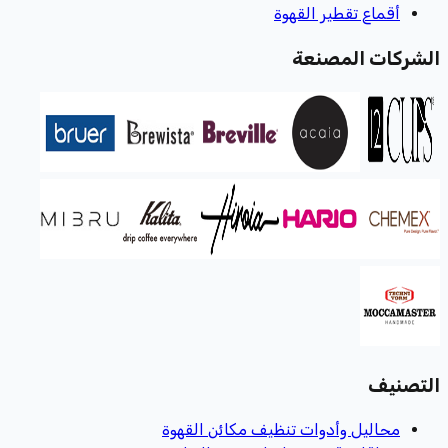
أقماع تقطير القهوة
الشركات المصنعة
التصنيف
محاليل وأدوات تنظيف مكائن القهوة