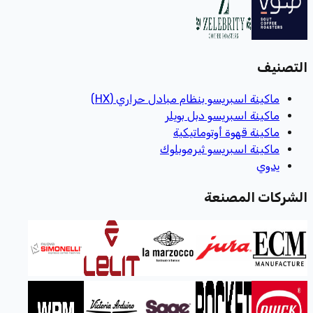
التصنيف
ماكينة اسبريسو بنظام مبادل حراري (HX)
ماكينة اسبريسو دبل بويلر
ماكينة قهوة أوتوماتيكية
ماكينة اسبريسو ثيرموبلوك
يدوي
الشركات المصنعة