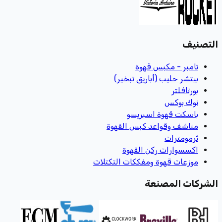
التصنيف
تامبر - مكبس قهوة
بيتشر حليب (أباريق تبخير)
بورتافلتر
نوك بوكس
باسكت قهوة اسبريسو
مناشف وقواعد كبس القهوة
ثرمومترات
اكسسوارات ركن القهوة
موزعات قهوة ومفككات التكتلات
الشركات المصنعة