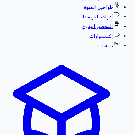
طواحين القهوة
أدوات الباريستا
التحضير اليدوي
إكسسوارات
تصفيات