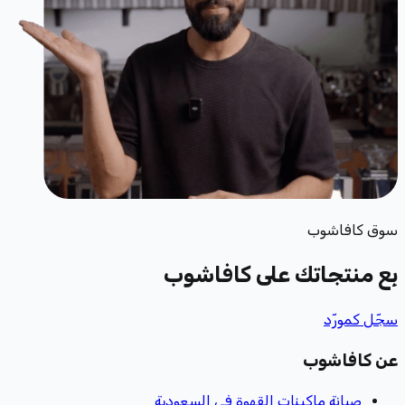
سوق كافاشوب
بِع منتجاتك
على كافاشوب
سجّل كمورّد
عن كافاشوب
صيانة ماكينات القهوة في السعودية