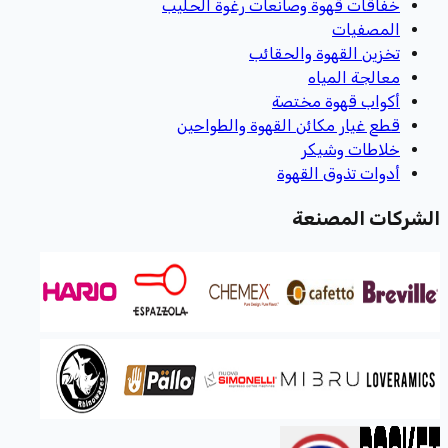
خفاقات قهوة وصانعات رغوة الحليب
المصفيات
تخزين القهوة والحقائب
معالجة المياه
أكواب قهوة مختصة
قطع غيار مكائن القهوة والطواحين
خلاطات وشيكر
أدوات تذوق القهوة
الشركات المصنعة