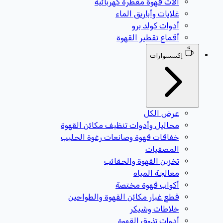
آلات قهوة مقطرة كهربائية
غلايات وأباريق الماء
أدوات كولد برو
أقماع تقطير القهوة
إكسسوارات
عرض الكل
محاليل وأدوات تنظيف مكائن القهوة
خفاقات قهوة وصانعات رغوة الحليب
المصفيات
تخزين القهوة والحقائب
معالجة المياه
أكواب قهوة مختصة
قطع غيار مكائن القهوة والطواحين
خلاطات وشيكر
أدوات تذوق القهوة