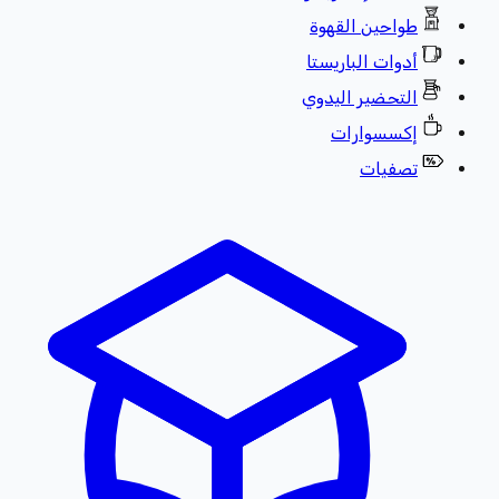
طواحين القهوة
أدوات الباريستا
التحضير اليدوي
إكسسوارات
تصفيات