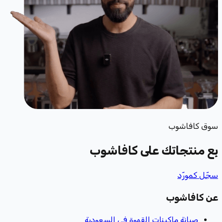
سوق كافاشوب
بِع منتجاتك
على كافاشوب
سجّل كمورّد
عن كافاشوب
صيانة ماكينات القهوة في السعودية