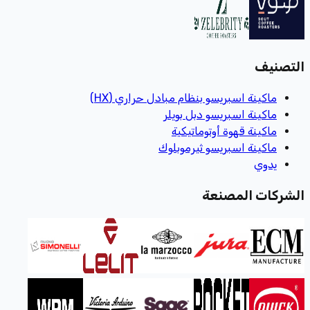
التصنيف
ماكينة اسبريسو بنظام مبادل حراري (HX)
ماكينة اسبريسو دبل بويلر
ماكينة قهوة أوتوماتيكية
ماكينة اسبريسو ثيرموبلوك
يدوي
الشركات المصنعة