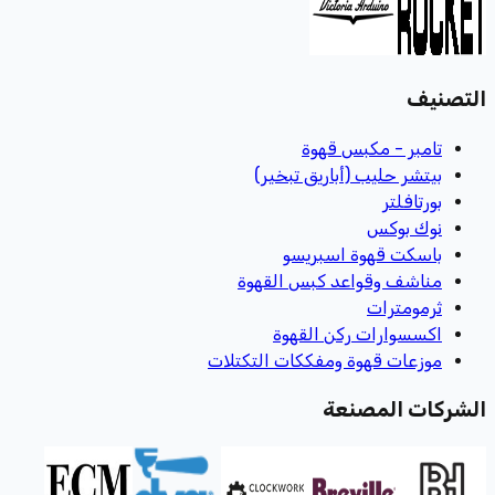
التصنيف
تامبر - مكبس قهوة
بيتشر حليب (أباريق تبخير)
بورتافلتر
نوك بوكس
باسكت قهوة اسبريسو
مناشف وقواعد كبس القهوة
ثرمومترات
اكسسوارات ركن القهوة
موزعات قهوة ومفككات التكتلات
الشركات المصنعة