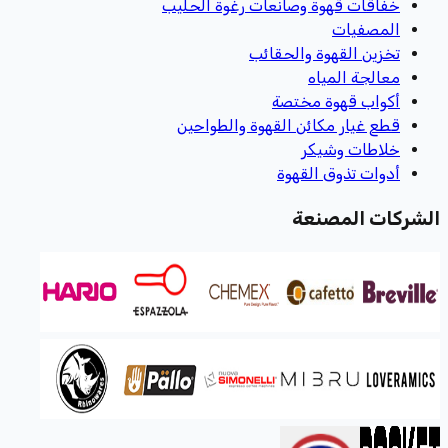
خفاقات قهوة وصانعات رغوة الحليب
المصفيات
تخزين القهوة والحقائب
معالجة المياه
أكواب قهوة مختصة
قطع غيار مكائن القهوة والطواحين
خلاطات وشيكر
أدوات تذوق القهوة
الشركات المصنعة