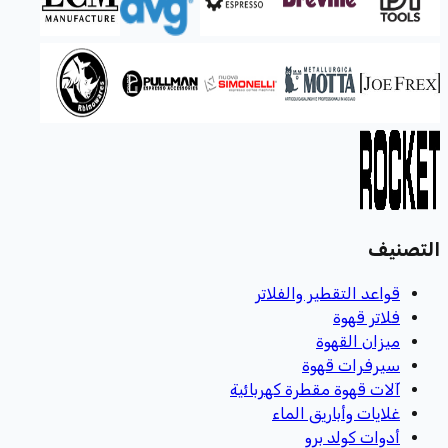
التصنيف
قواعد التقطير والفلاتر
فلاتر قهوة
ميزان القهوة
سيرفرات قهوة
آلات قهوة مقطرة كهربائية
غلايات وأباريق الماء
أدوات كولد برو