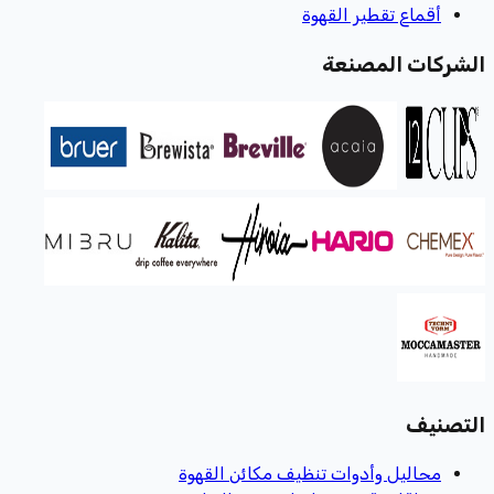
أقماع تقطير القهوة
الشركات المصنعة
التصنيف
محاليل وأدوات تنظيف مكائن القهوة