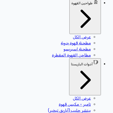
طواحين القهوة
عرض الكل
مطحنة قهوة يدوية
مطحنة اسبريسو
مطاحن القهوة المقطرة
أدوات الباريستا
عرض الكل
تامبر - مكبس قهوة
بيتشر حليب (أباريق تبخير)